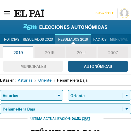
SUSCRÍBETE
26M | Elec
NOTICIAS
RESULTADOS 2023
RESULTADOS 2019
PACTOS
MUNICIPALE
2019
2015
2011
2007
MUNICIPALES
AUTONÓMICAS
Estás en:
Asturias
»
Oriente
»
Peñamellera Baja
04.51
ÚLTIMA ACTUALIZACIÓN:
CEST