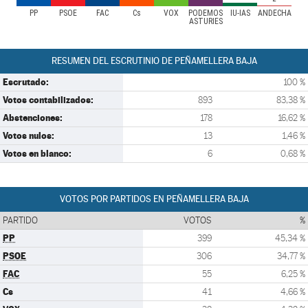
PP
PSOE
FAC
Cs
VOX
PODEMOS
IU-IAS
ANDECHA
ASTURIES
RESUMEN DEL ESCRUTINIO DE PEÑAMELLERA BAJA
Escrutado:
100 %
Votos contabilizados:
893
83,38 %
Abstenciones:
178
16,62 %
Votos nulos:
13
1,46 %
Votos en blanco:
6
0,68 %
VOTOS POR PARTIDOS EN PEÑAMELLERA BAJA
PARTIDO
VOTOS
%
PP
399
45,34 %
PSOE
306
34,77 %
FAC
55
6,25 %
Cs
41
4,66 %