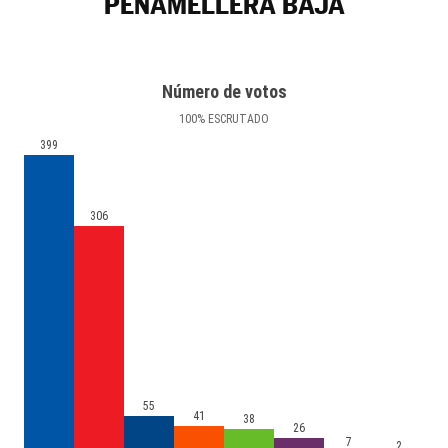
PEÑAMELLERA BAJA
Número de votos
100
%
ESCRUTADO
399
306
55
41
38
26
7
2