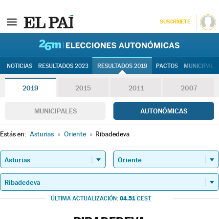
SUSCRÍBETE
26M | Elec
NOTICIAS
RESULTADOS 2023
RESULTADOS 2019
PACTOS
MUNICIPALE
2019
2015
2011
2007
MUNICIPALES
AUTONÓMICAS
Estás en:
Asturias
»
Oriente
»
Ribadedeva
04.51
ÚLTIMA ACTUALIZACIÓN:
CEST