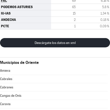
FAC
69
6,16 %
PODEMOS ASTURIES
65
5,8 %
IU-IAS
15
1,34 %
ANDECHA
2
0,18 %
PCTE
1
0,09 %
Descárgate los datos en xml
Municipios de Oriente
Amieva
Cabrales
Cabranes
Cangas de Onís
Caravia