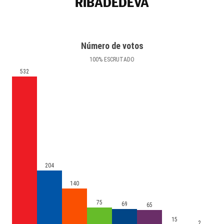
RIBADEDEVA
Número de votos
100
%
ESCRUTADO
532
204
140
75
69
65
15
2