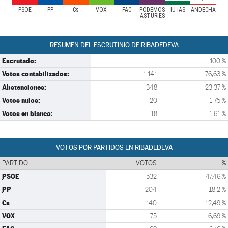
PSOE
PP
Cs
VOX
FAC
PODEMOS
IU-IAS
ANDECHA
ASTURIES
RESUMEN DEL ESCRUTINIO DE RIBADEDEVA
Escrutado:
100 %
Votos contabilizados:
1.141
76,63 %
Abstenciones:
348
23,37 %
Votos nulos:
20
1,75 %
Votos en blanco:
18
1,61 %
VOTOS POR PARTIDOS EN RIBADEDEVA
PARTIDO
VOTOS
%
PSOE
532
47,46 %
PP
204
18,2 %
Cs
140
12,49 %
VOX
75
6,69 %