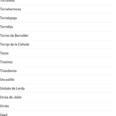
Torralbilla
Torrehermosa
Torrelapaja
Torrellas
Torres de Berrellén
Torrijo de la Cañada
Tosos
Trasmoz
Trasobares
Uncastillo
Undués de Lerda
Urrea de Jalón
Urriés
Used