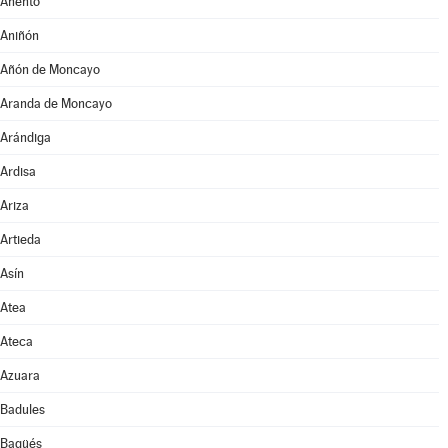
Anento
Aniñón
Añón de Moncayo
Aranda de Moncayo
Arándiga
Ardisa
Ariza
Artieda
Asín
Atea
Ateca
Azuara
Badules
Bagüés