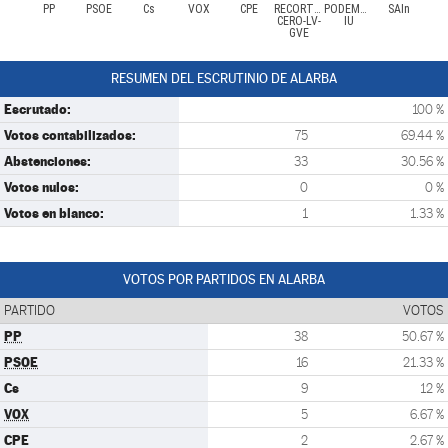
PP
PSOE
Cs
VOX
CPE
RECORTES
PODEMOS-
SAIn
CERO-LV-
IU
GVE
RESUMEN DEL ESCRUTINIO DE ALARBA
Escrutado:
100 %
Votos contabilizados:
75
69.44 %
Abstenciones:
33
30.56 %
Votos nulos:
0
0 %
Votos en blanco:
1
1.33 %
VOTOS POR PARTIDOS EN ALARBA
PARTIDO
VOTOS
PP
38
50.67 %
PSOE
16
21.33 %
Cs
9
12 %
VOX
5
6.67 %
CPE
2
2.67 %