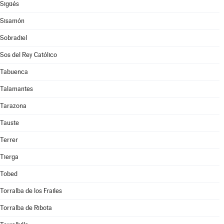
Sigüés
Sisamón
Sobradiel
Sos del Rey Católico
Tabuenca
Talamantes
Tarazona
Tauste
Terrer
Tierga
Tobed
Torralba de los Frailes
Torralba de Ribota