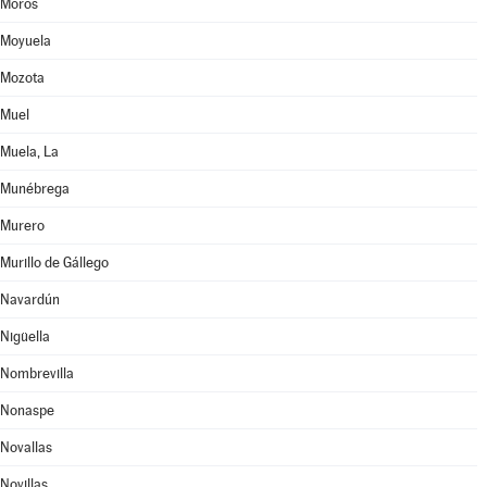
Moros
Moyuela
Mozota
Muel
Muela, La
Munébrega
Murero
Murillo de Gállego
Navardún
Nigüella
Nombrevilla
Nonaspe
Novallas
Novillas