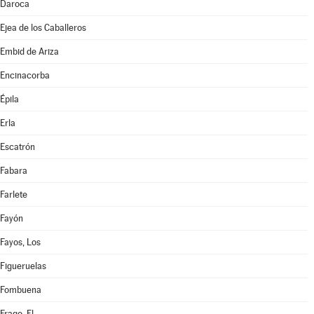
Daroca
Ejea de los Caballeros
Embid de Ariza
Encinacorba
Épila
Erla
Escatrón
Fabara
Farlete
Fayón
Fayos, Los
Figueruelas
Fombuena
Frago, El