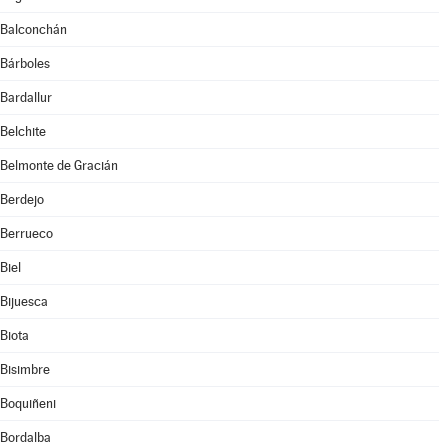
Balconchán
Bárboles
Bardallur
Belchite
Belmonte de Gracián
Berdejo
Berrueco
Biel
Bijuesca
Biota
Bisimbre
Boquiñeni
Bordalba