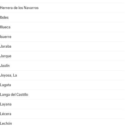
Herrera de los Navarros
Ibdes
Illueca
Isuerre
Jaraba
Jarque
Jaulín
Joyosa, La
Lagata
Langa del Castillo
Layana
Lécera
Lechón