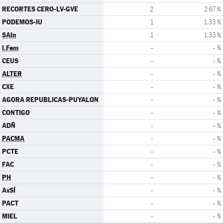
RECORTES CERO-LV-GVE
2
2.67 %
PODEMOS-IU
1
1.33 %
SAIn
1
1.33 %
I.Fem
-
- %
CEUS
-
- %
ALTER
-
- %
CXE
-
- %
AGORA REPUBLICAS-PUYALON
-
- %
CONTIGO
-
- %
ADÑ
-
- %
PACMA
-
- %
PCTE
-
- %
FAC
-
- %
PH
-
- %
AxSÍ
-
- %
PACT
-
- %
MIEL
-
- %