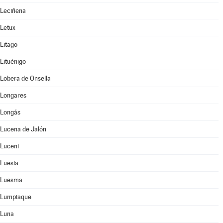
Leciñena
Letux
Litago
Lituénigo
Lobera de Onsella
Longares
Longás
Lucena de Jalón
Luceni
Luesia
Luesma
Lumpiaque
Luna