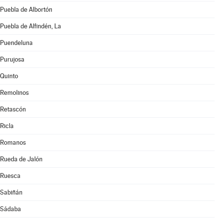
Puebla de Albortón
Puebla de Alfindén, La
Puendeluna
Purujosa
Quinto
Remolinos
Retascón
Ricla
Romanos
Rueda de Jalón
Ruesca
Sabiñán
Sádaba