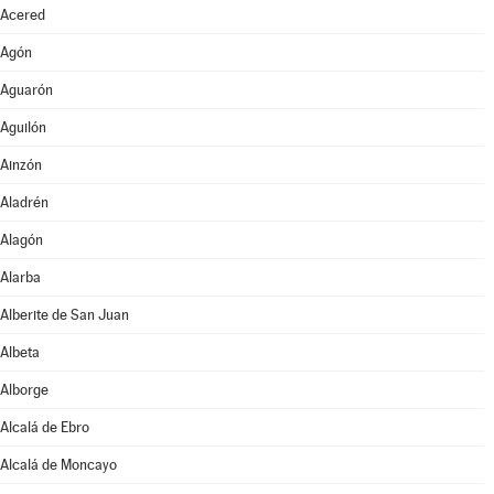
Acered
Agón
Aguarón
Aguilón
Ainzón
Aladrén
Alagón
Alarba
Alberite de San Juan
Albeta
Alborge
Alcalá de Ebro
Alcalá de Moncayo