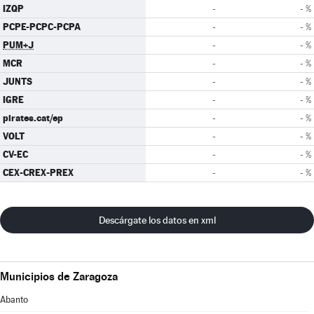
IZQP
-
- %
PCPE-PCPC-PCPA
-
- %
PUM+J
-
- %
MCR
-
- %
JUNTS
-
- %
IGRE
-
- %
pirates.cat/ep
-
- %
VOLT
-
- %
CV-EC
-
- %
CEX-CREX-PREX
-
- %
Descárgate los datos en xml
Municipios de Zaragoza
Abanto