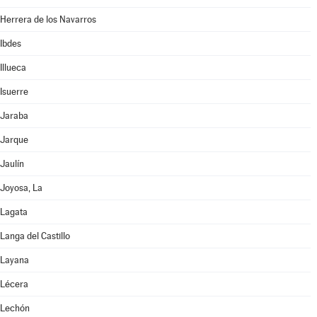
Herrera de los Navarros
Ibdes
Illueca
Isuerre
Jaraba
Jarque
Jaulín
Joyosa, La
Lagata
Langa del Castillo
Layana
Lécera
Lechón