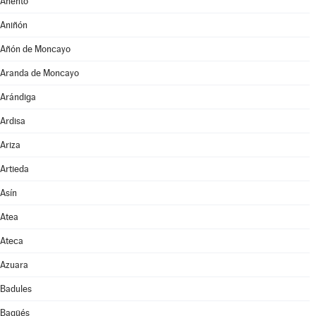
Anento
Aniñón
Añón de Moncayo
Aranda de Moncayo
Arándiga
Ardisa
Ariza
Artieda
Asín
Atea
Ateca
Azuara
Badules
Bagüés