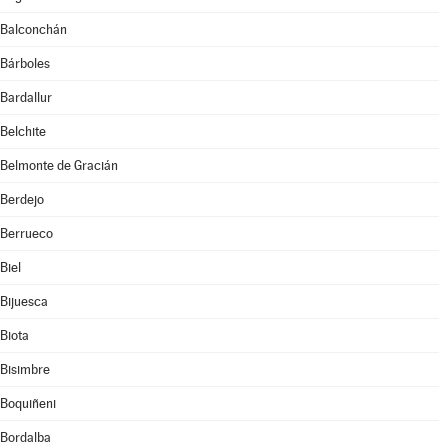
Balconchán
Bárboles
Bardallur
Belchite
Belmonte de Gracián
Berdejo
Berrueco
Biel
Bijuesca
Biota
Bisimbre
Boquiñeni
Bordalba