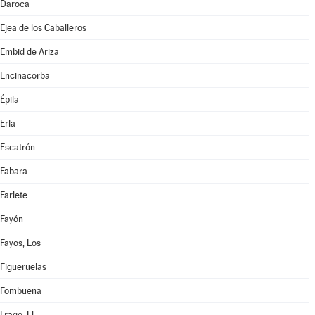
Daroca
Ejea de los Caballeros
Embid de Ariza
Encinacorba
Épila
Erla
Escatrón
Fabara
Farlete
Fayón
Fayos, Los
Figueruelas
Fombuena
Frago, El