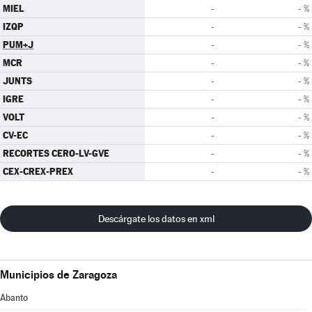
MIEL
-
- %
IZQP
-
- %
PUM+J
-
- %
MCR
-
- %
JUNTS
-
- %
IGRE
-
- %
VOLT
-
- %
CV-EC
-
- %
RECORTES CERO-LV-GVE
-
- %
CEX-CREX-PREX
-
- %
Descárgate los datos en xml
Municipios de Zaragoza
Abanto