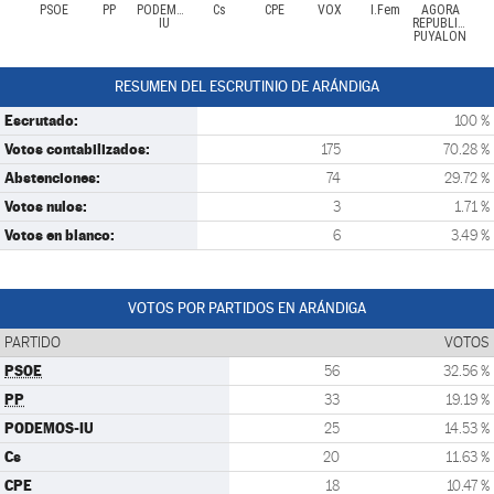
PSOE
PP
PODEMOS-
Cs
CPE
VOX
I.Fem
AGORA
IU
REPUBLICAS-
PUYALON
RESUMEN DEL ESCRUTINIO DE ARÁNDIGA
Escrutado:
100 %
Votos contabilizados:
175
70.28 %
Abstenciones:
74
29.72 %
Votos nulos:
3
1.71 %
Votos en blanco:
6
3.49 %
VOTOS POR PARTIDOS EN ARÁNDIGA
PARTIDO
VOTOS
PSOE
56
32.56 %
PP
33
19.19 %
PODEMOS-IU
25
14.53 %
Cs
20
11.63 %
CPE
18
10.47 %