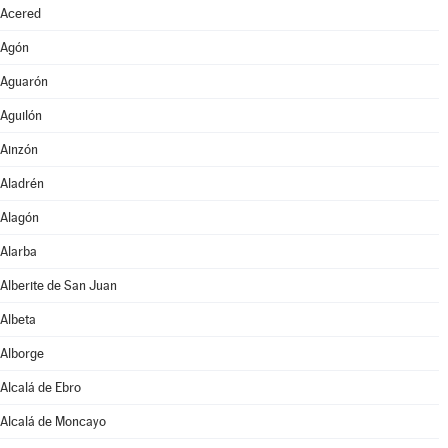
Acered
Agón
Aguarón
Aguilón
Ainzón
Aladrén
Alagón
Alarba
Alberite de San Juan
Albeta
Alborge
Alcalá de Ebro
Alcalá de Moncayo