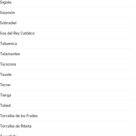
Sigüés
Sisamón
Sobradiel
Sos del Rey Católico
Tabuenca
Talamantes
Tarazona
Tauste
Terrer
Tierga
Tobed
Torralba de los Frailes
Torralba de Ribota