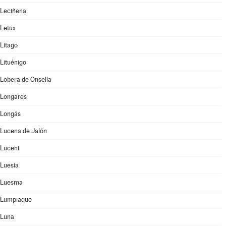
Leciñena
Letux
Litago
Lituénigo
Lobera de Onsella
Longares
Longás
Lucena de Jalón
Luceni
Luesia
Luesma
Lumpiaque
Luna