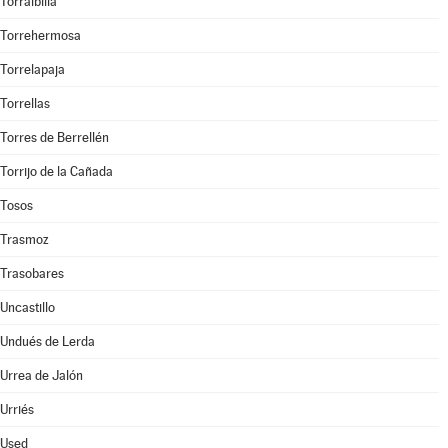
Torralbilla
Torrehermosa
Torrelapaja
Torrellas
Torres de Berrellén
Torrijo de la Cañada
Tosos
Trasmoz
Trasobares
Uncastillo
Undués de Lerda
Urrea de Jalón
Urriés
Used