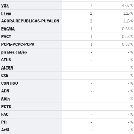
VOX
7
4.07 %
I.Fem
2
1.16 %
AGORA REPUBLICAS-PUYALON
2
1.16 %
PACMA
1
0.58 %
PACT
1
0.58 %
PCPE-PCPC-PCPA
1
0.58 %
pirates.cat/ep
-
- %
CEUS
-
- %
ALTER
-
- %
CXE
-
- %
CONTIGO
-
- %
ADÑ
-
- %
SAIn
-
- %
PCTE
-
- %
FAC
-
- %
PH
-
- %
AxSÍ
-
- %