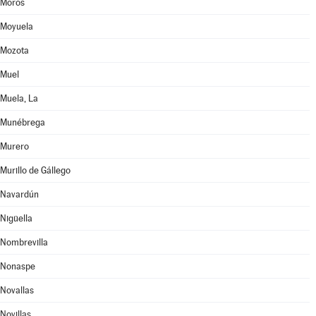
Moros
Moyuela
Mozota
Muel
Muela, La
Munébrega
Murero
Murillo de Gállego
Navardún
Nigüella
Nombrevilla
Nonaspe
Novallas
Novillas