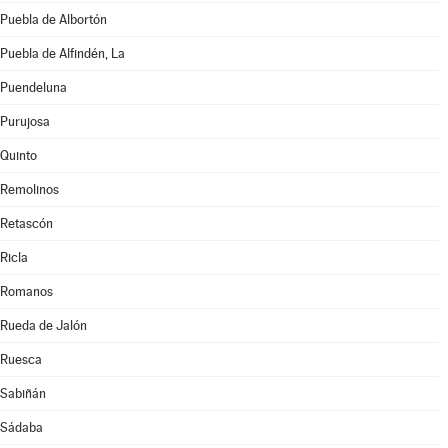
Puebla de Albortón
Puebla de Alfindén, La
Puendeluna
Purujosa
Quinto
Remolinos
Retascón
Ricla
Romanos
Rueda de Jalón
Ruesca
Sabiñán
Sádaba