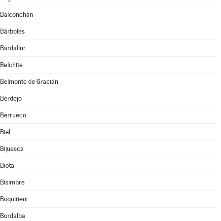
Balconchán
Bárboles
Bardallur
Belchite
Belmonte de Gracián
Berdejo
Berrueco
Biel
Bijuesca
Biota
Bisimbre
Boquiñeni
Bordalba