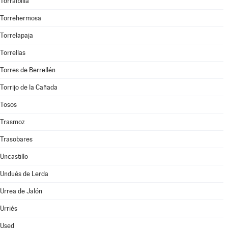
Torralbilla
Torrehermosa
Torrelapaja
Torrellas
Torres de Berrellén
Torrijo de la Cañada
Tosos
Trasmoz
Trasobares
Uncastillo
Undués de Lerda
Urrea de Jalón
Urriés
Used