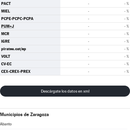
PACT
-
- %
MIEL
-
- %
PCPE-PCPC-PCPA
-
- %
PUM+J
-
- %
MCR
-
- %
IGRE
-
- %
pirates.cat/ep
-
- %
VOLT
-
- %
CV-EC
-
- %
CEX-CREX-PREX
-
- %
Descárgate los datos en xml
Municipios de Zaragoza
Abanto