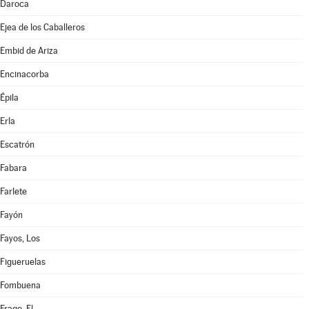
Daroca
Ejea de los Caballeros
Embid de Ariza
Encinacorba
Épila
Erla
Escatrón
Fabara
Farlete
Fayón
Fayos, Los
Figueruelas
Fombuena
Frago, El