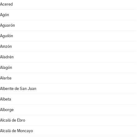
Acered
Agón
Aguarón
Aguilón
Ainzón
Aladrén
Alagón
Alarba
Alberite de San Juan
Albeta
Alborge
Alcalá de Ebro
Alcalá de Moncayo