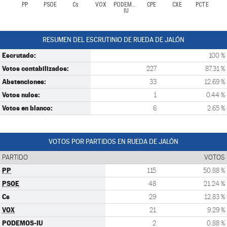
PP
PSOE
Cs
VOX
PODEMOS-
CPE
CXE
PCTE
IU
RESUMEN DEL ESCRUTINIO DE RUEDA DE JALÓN
Escrutado:
100 %
Votos contabilizados:
227
87.31 %
Abstenciones:
33
12.69 %
Votos nulos:
1
0.44 %
Votos en blanco:
6
2.65 %
VOTOS POR PARTIDOS EN RUEDA DE JALÓN
PARTIDO
VOTOS
PP
115
50.88 %
PSOE
48
21.24 %
Cs
29
12.83 %
VOX
21
9.29 %
PODEMOS-IU
2
0.88 %