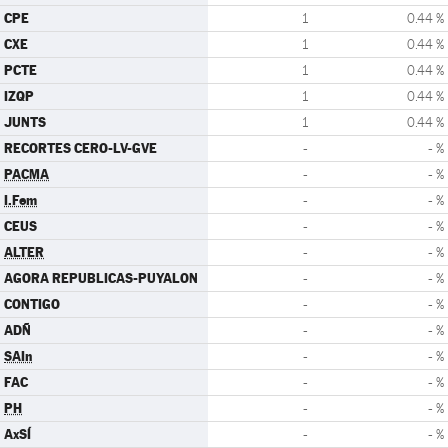
CPE
1
0.44 %
CXE
1
0.44 %
PCTE
1
0.44 %
IZQP
1
0.44 %
JUNTS
1
0.44 %
RECORTES CERO-LV-GVE
-
- %
PACMA
-
- %
I.Fem
-
- %
CEUS
-
- %
ALTER
-
- %
AGORA REPUBLICAS-PUYALON
-
- %
CONTIGO
-
- %
ADÑ
-
- %
SAIn
-
- %
FAC
-
- %
PH
-
- %
AxSÍ
-
- %