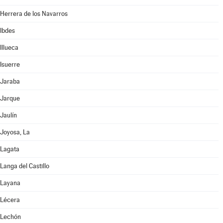
Herrera de los Navarros
Ibdes
Illueca
Isuerre
Jaraba
Jarque
Jaulín
Joyosa, La
Lagata
Langa del Castillo
Layana
Lécera
Lechón