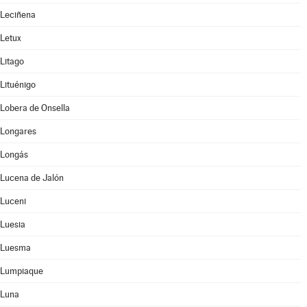
Leciñena
Letux
Litago
Lituénigo
Lobera de Onsella
Longares
Longás
Lucena de Jalón
Luceni
Luesia
Luesma
Lumpiaque
Luna