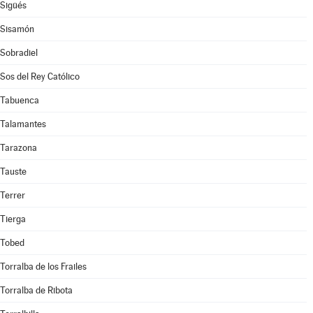
Sigüés
Sisamón
Sobradiel
Sos del Rey Católico
Tabuenca
Talamantes
Tarazona
Tauste
Terrer
Tierga
Tobed
Torralba de los Frailes
Torralba de Ribota