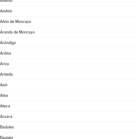
Anento
Aniñón
Añón de Moncayo
Aranda de Moncayo
Arándiga
Ardisa
Ariza
Artieda
Asín
Atea
Ateca
Azuara
Badules
Bagüés