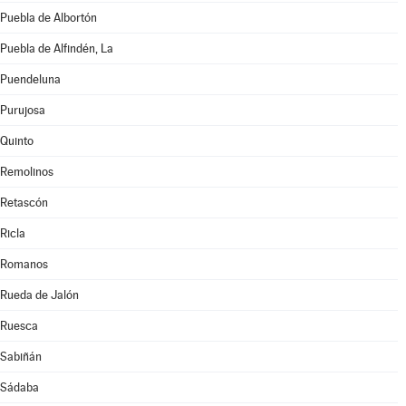
Puebla de Albortón
Puebla de Alfindén, La
Puendeluna
Purujosa
Quinto
Remolinos
Retascón
Ricla
Romanos
Rueda de Jalón
Ruesca
Sabiñán
Sádaba