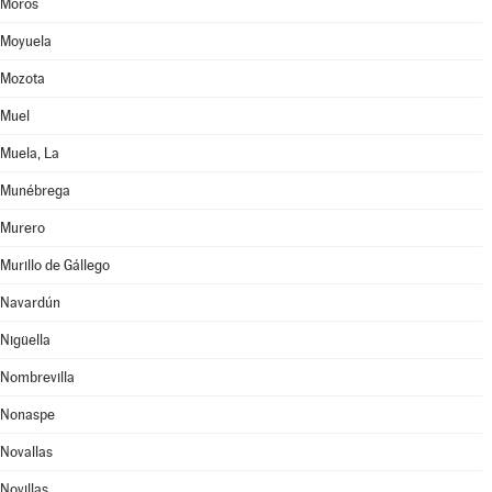
Moros
Moyuela
Mozota
Muel
Muela, La
Munébrega
Murero
Murillo de Gállego
Navardún
Nigüella
Nombrevilla
Nonaspe
Novallas
Novillas