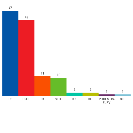
47
42
11
10
2
2
1
1
PP
PSOE
Cs
VOX
CPE
CXE
PODEMOS-
PACT
EUPV