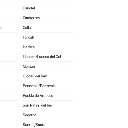
Caudiel
Cinctorres
es
Culla
Forcall
Herbés
Llucena/Lucena del Cid
Montán
Olocau del Rey
Peníscola/Peñíscola
Puebla de Arenoso
San Rafael del Río
Segorbe
Sueras/Suera