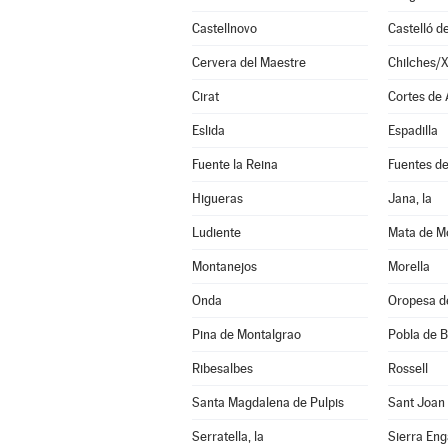
Castellnovo
Castelló d
Cervera del Maestre
Chilches/X
Cirat
Cortes de
Eslida
Espadilla
Fuente la Reina
Fuentes d
Higueras
Jana, la
Ludiente
Mata de Mo
Montanejos
Morella
Onda
Oropesa d
Pina de Montalgrao
Pobla de B
Ribesalbes
Rossell
Santa Magdalena de Pulpis
Sant Joan
Serratella, la
Sierra En