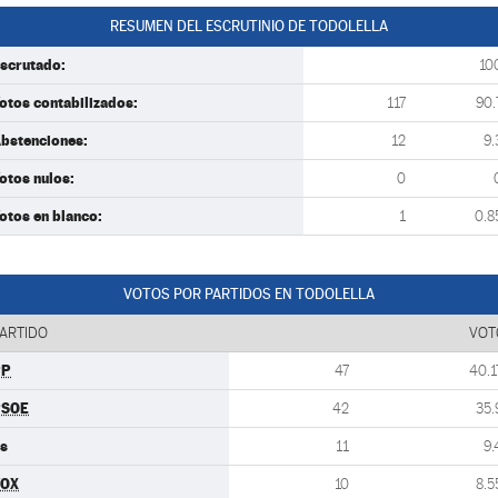
RESUMEN DEL ESCRUTINIO DE TODOLELLA
scrutado:
10
otos contabilizados:
117
90.
bstenciones:
12
9.
otos nulos:
0
otos en blanco:
1
0.8
VOTOS POR PARTIDOS EN TODOLELLA
ARTIDO
VOT
PP
47
40.1
PSOE
42
35.
s
11
9.
VOX
10
8.5