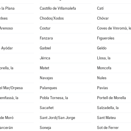
e la Plana
Castillo de Villamalefa
Catí
ilxes
Chodos/Xodos
Chóvar
 Arenoso
Costur
Coves de Vinromà, l
Fanzara
Figueroles
e Ayódar
Gaibiel
Geldo
Jérica
Llosa, la
rella, la
Matet
Moncofa
Navajas
Nules
el Mar/Orpesa
Palanques
Pavías
enifassà, la
Pobla Tornesa, la
Portell de Morella
Sacañet
Salzadella, la
 de Moró
Sant Jordi/San Jorge
Sant Mateu
garcerán
Soneja
Sot de Ferrer