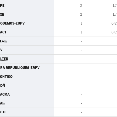
CPE
2
1.7
XE
2
1.7
PODEMOS-EUPV
1
0.8
PACT
1
0.8
.Fem
-
DV
-
LTER
-
RA REPÚBLIQUES-ERPV
-
ONTIGO
-
ADÑ
-
PACMA
-
AIn
-
PCTE
-