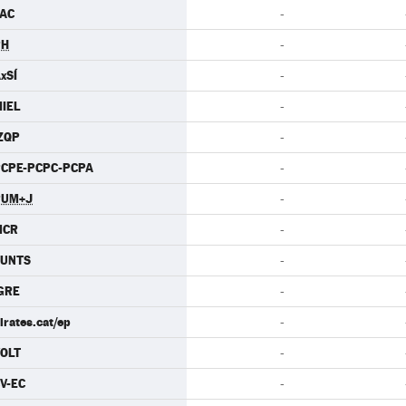
AC
-
PH
-
xSÍ
-
IEL
-
ZQP
-
CPE-PCPC-PCPA
-
PUM+J
-
MCR
-
JUNTS
-
GRE
-
irates.cat/ep
-
OLT
-
V-EC
-