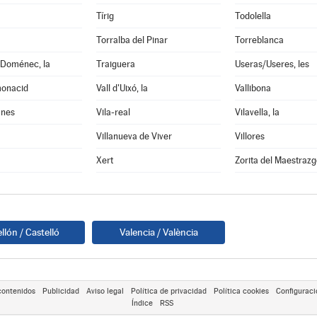
Tírig
Todolella
Torralba del Pinar
Torreblanca
 Doménec, la
Traiguera
Useras/Useres, les
monacid
Vall d'Uixó, la
Vallibona
anes
Vila-real
Vilavella, la
Villanueva de Viver
Villores
Xert
Zorita del Maestrazg
llón / Castelló
Valencia / València
contenidos
Publicidad
Aviso legal
Política de privacidad
Política cookies
Configuraci
Índice
RSS