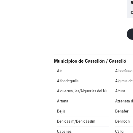
R
C
Municipios de Castellón / Castelló
Aín
Albocàsse
Alfondeguilla
Algimia d
Alqueries, les/Alquerías del Niño Perdido
Altura
Artana
Atzeneta d
Bejís
Benafer
Benicasim/Benicàssim
Benlloch
Cabanes
Càlig