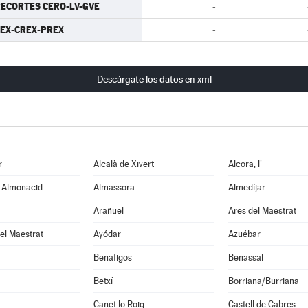
ECORTES CERO-LV-GVE
-
EX-CREX-PREX
-
Descárgate los datos en xml
r
Alcalà de Xivert
Alcora, l'
e Almonacid
Almassora
Almedíjar
Arañuel
Ares del Maestrat
el Maestrat
Ayódar
Azuébar
Benafigos
Benassal
Betxí
Borriana/Burriana
Canet lo Roig
Castell de Cabres