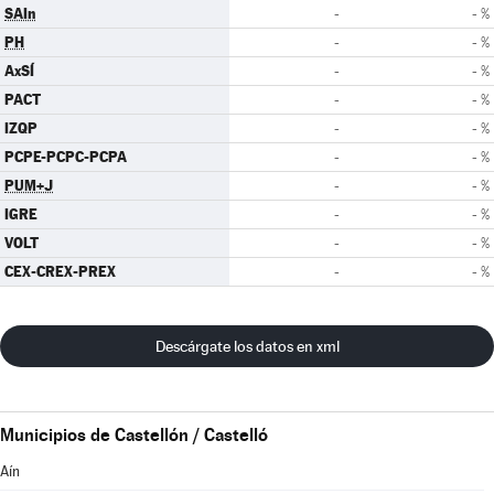
SAIn
-
- %
PH
-
- %
AxSÍ
-
- %
PACT
-
- %
IZQP
-
- %
PCPE-PCPC-PCPA
-
- %
PUM+J
-
- %
IGRE
-
- %
VOLT
-
- %
CEX-CREX-PREX
-
- %
Descárgate los datos en xml
Municipios de Castellón / Castelló
Aín