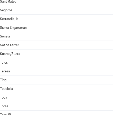
Sant Mateu
Segorbe
Serratella, la
Sierra Engarcerán
Soneja
Sot de Ferrer
Sueras/Suera
Tales
Teresa
Tírig
Todolella
Toga
Torás
Toro, El