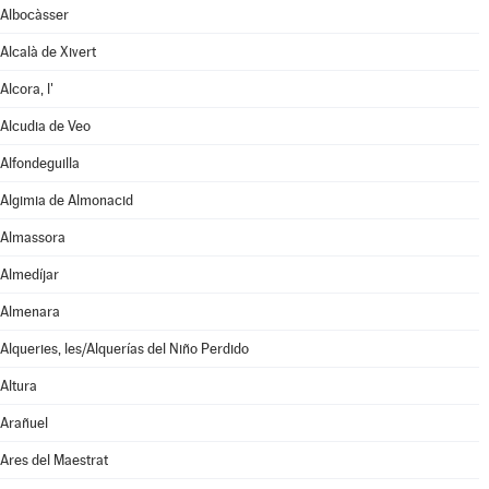
Albocàsser
Alcalà de Xivert
Alcora, l'
Alcudia de Veo
Alfondeguilla
Algimia de Almonacid
Almassora
Almedíjar
Almenara
Alqueries, les/Alquerías del Niño Perdido
Altura
Arañuel
Ares del Maestrat