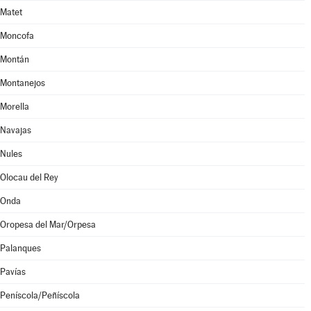
Matet
Moncofa
Montán
Montanejos
Morella
Navajas
Nules
Olocau del Rey
Onda
Oropesa del Mar/Orpesa
Palanques
Pavías
Peníscola/Peñíscola