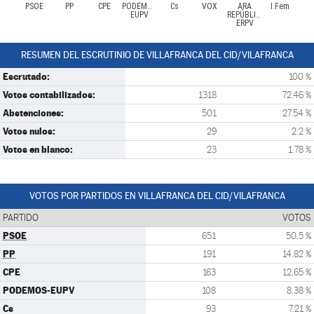
PSOE
PP
CPE
PODEMOS-
Cs
VOX
ARA
I.Fem
EUPV
REPÚBLIQUES-
ERPV
RESUMEN DEL ESCRUTINIO DE VILLAFRANCA DEL CID/VILAFRANCA
Escrutado:
100 %
Votos contabilizados:
1318
72.46 %
Abstenciones:
501
27.54 %
Votos nulos:
29
2.2 %
Votos en blanco:
23
1.78 %
VOTOS POR PARTIDOS EN VILLAFRANCA DEL CID/VILAFRANCA
PARTIDO
VOTOS
PSOE
651
50.5 %
PP
191
14.82 %
CPE
163
12.65 %
PODEMOS-EUPV
108
8.38 %
Cs
93
7.21 %