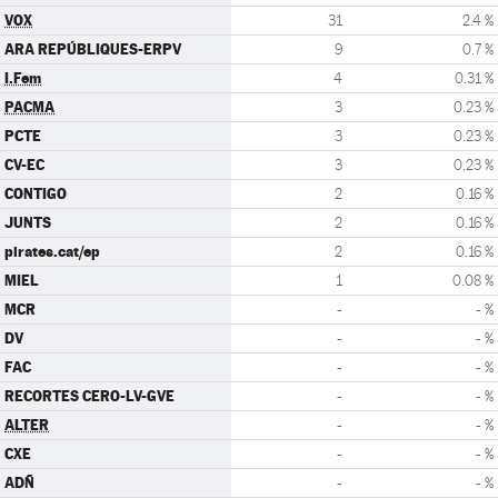
VOX
31
2.4 %
ARA REPÚBLIQUES-ERPV
9
0.7 %
I.Fem
4
0.31 %
PACMA
3
0.23 %
PCTE
3
0.23 %
CV-EC
3
0.23 %
CONTIGO
2
0.16 %
JUNTS
2
0.16 %
pirates.cat/ep
2
0.16 %
MIEL
1
0.08 %
MCR
-
- %
DV
-
- %
FAC
-
- %
RECORTES CERO-LV-GVE
-
- %
ALTER
-
- %
CXE
-
- %
ADÑ
-
- %