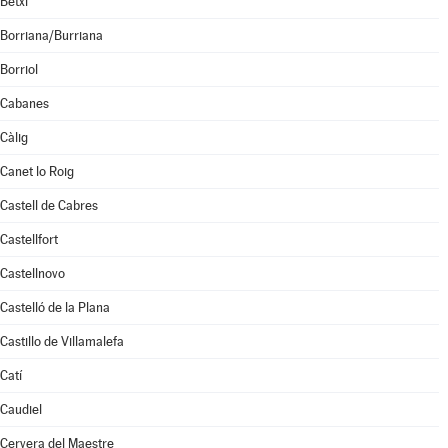
Betxí
Borriana/Burriana
Borriol
Cabanes
Càlig
Canet lo Roig
Castell de Cabres
Castellfort
Castellnovo
Castelló de la Plana
Castillo de Villamalefa
Catí
Caudiel
Cervera del Maestre