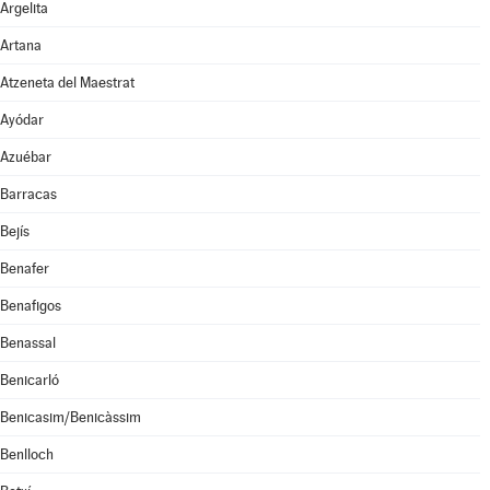
Argelita
Artana
Atzeneta del Maestrat
Ayódar
Azuébar
Barracas
Bejís
Benafer
Benafigos
Benassal
Benicarló
Benicasim/Benicàssim
Benlloch