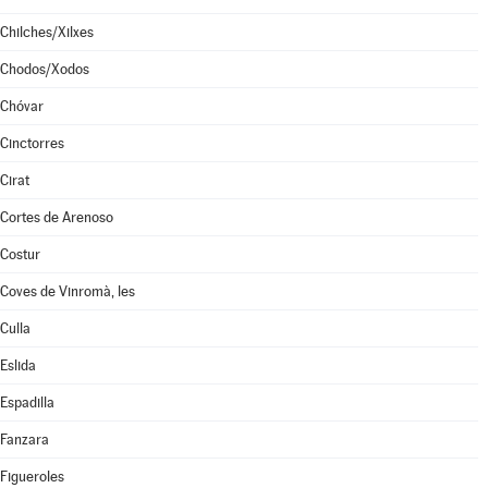
Chilches/Xilxes
Chodos/Xodos
Chóvar
Cinctorres
Cirat
Cortes de Arenoso
Costur
Coves de Vinromà, les
Culla
Eslida
Espadilla
Fanzara
Figueroles