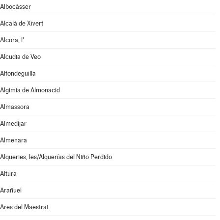
Albocàsser
Alcalà de Xivert
Alcora, l'
Alcudia de Veo
Alfondeguilla
Algimia de Almonacid
Almassora
Almedíjar
Almenara
Alqueries, les/Alquerías del Niño Perdido
Altura
Arañuel
Ares del Maestrat