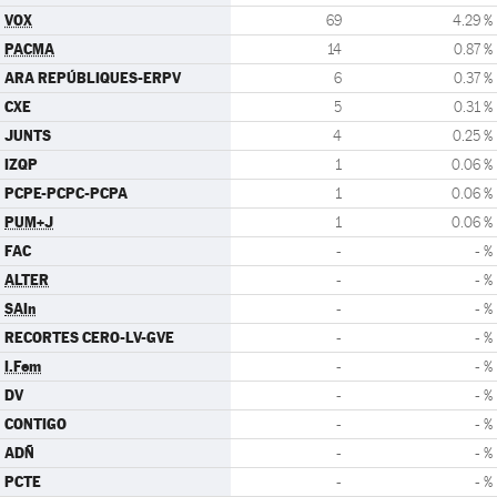
VOX
69
4.29 %
PACMA
14
0.87 %
ARA REPÚBLIQUES-ERPV
6
0.37 %
CXE
5
0.31 %
JUNTS
4
0.25 %
IZQP
1
0.06 %
PCPE-PCPC-PCPA
1
0.06 %
PUM+J
1
0.06 %
FAC
-
- %
ALTER
-
- %
SAIn
-
- %
RECORTES CERO-LV-GVE
-
- %
I.Fem
-
- %
DV
-
- %
CONTIGO
-
- %
ADÑ
-
- %
PCTE
-
- %