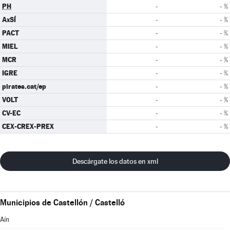
PH
-
- %
AxSÍ
-
- %
PACT
-
- %
MIEL
-
- %
MCR
-
- %
IGRE
-
- %
pirates.cat/ep
-
- %
VOLT
-
- %
CV-EC
-
- %
CEX-CREX-PREX
-
- %
Descárgate los datos en xml
Municipios de Castellón / Castelló
Aín