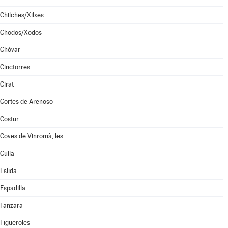
Chilches/Xilxes
Chodos/Xodos
Chóvar
Cinctorres
Cirat
Cortes de Arenoso
Costur
Coves de Vinromà, les
Culla
Eslida
Espadilla
Fanzara
Figueroles