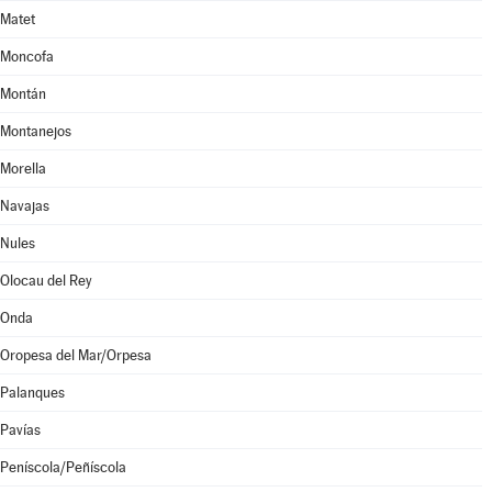
Matet
Moncofa
Montán
Montanejos
Morella
Navajas
Nules
Olocau del Rey
Onda
Oropesa del Mar/Orpesa
Palanques
Pavías
Peníscola/Peñíscola