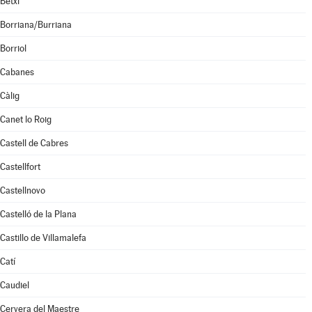
Betxí
Borriana/Burriana
Borriol
Cabanes
Càlig
Canet lo Roig
Castell de Cabres
Castellfort
Castellnovo
Castelló de la Plana
Castillo de Villamalefa
Catí
Caudiel
Cervera del Maestre