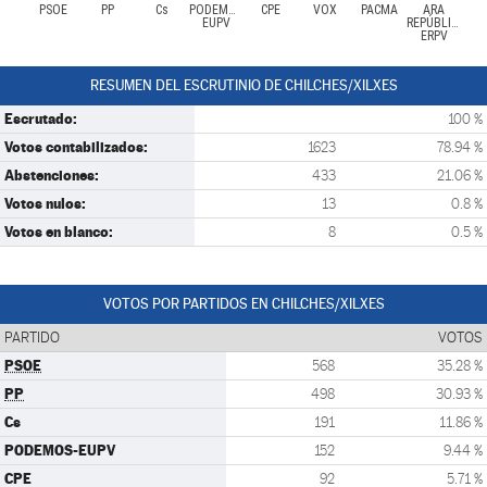
PSOE
PP
Cs
PODEMOS-
CPE
VOX
PACMA
ARA
EUPV
REPÚBLIQUES-
ERPV
RESUMEN DEL ESCRUTINIO DE CHILCHES/XILXES
Escrutado:
100 %
Votos contabilizados:
1623
78.94 %
Abstenciones:
433
21.06 %
Votos nulos:
13
0.8 %
Votos en blanco:
8
0.5 %
VOTOS POR PARTIDOS EN CHILCHES/XILXES
PARTIDO
VOTOS
PSOE
568
35.28 %
PP
498
30.93 %
Cs
191
11.86 %
PODEMOS-EUPV
152
9.44 %
CPE
92
5.71 %