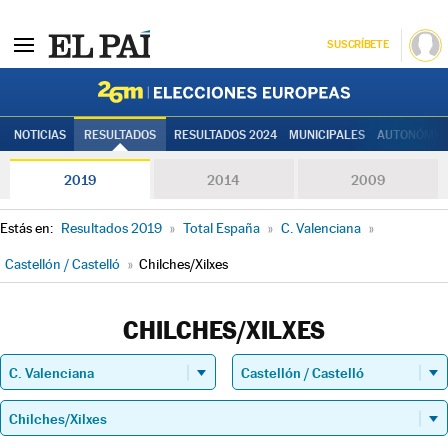
SUSCRÍBETE
Elecciones
NOTICIAS
RESULTADOS
RESULTADOS 2024
MUNICIPALES
AUTONÓMIC
2019
2014
2009
Estás en:
Resultados 2019
»
Total España
»
C. Valenciana
»
Castellón / Castelló
»
Chilches/Xilxes
CHILCHES/XILXES