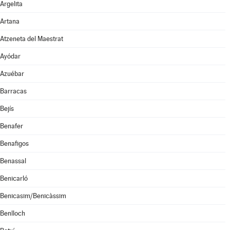
Argelita
Artana
Atzeneta del Maestrat
Ayódar
Azuébar
Barracas
Bejís
Benafer
Benafigos
Benassal
Benicarló
Benicasim/Benicàssim
Benlloch