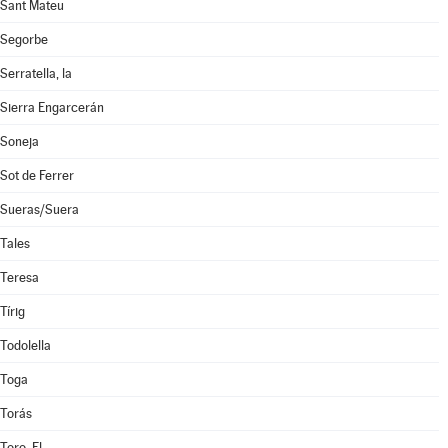
Sant Mateu
Segorbe
Serratella, la
Sierra Engarcerán
Soneja
Sot de Ferrer
Sueras/Suera
Tales
Teresa
Tírig
Todolella
Toga
Torás
Toro, El