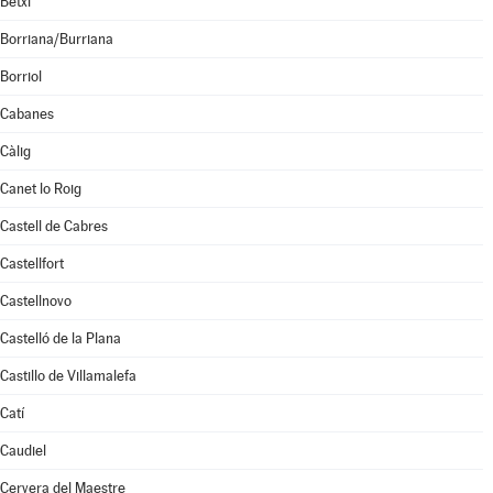
Betxí
Borriana/Burriana
Borriol
Cabanes
Càlig
Canet lo Roig
Castell de Cabres
Castellfort
Castellnovo
Castelló de la Plana
Castillo de Villamalefa
Catí
Caudiel
Cervera del Maestre