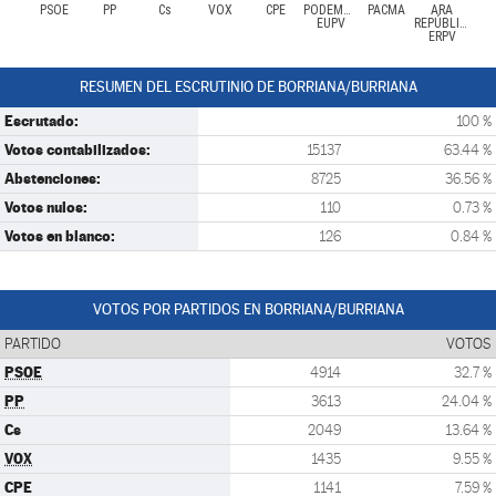
PSOE
PP
Cs
VOX
CPE
PODEMOS-
PACMA
ARA
EUPV
REPÚBLIQUES-
ERPV
RESUMEN DEL ESCRUTINIO DE BORRIANA/BURRIANA
Escrutado:
100 %
Votos contabilizados:
15137
63.44 %
Abstenciones:
8725
36.56 %
Votos nulos:
110
0.73 %
Votos en blanco:
126
0.84 %
VOTOS POR PARTIDOS EN BORRIANA/BURRIANA
PARTIDO
VOTOS
PSOE
4914
32.7 %
PP
3613
24.04 %
Cs
2049
13.64 %
VOX
1435
9.55 %
CPE
1141
7.59 %