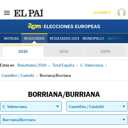
SUSCRÍBETE
Elecciones
NOTICIAS
RESULTADOS
RESULTADOS 2024
MUNICIPALES
AUTONÓMIC
2019
2014
2009
Estás en:
Resultados 2019
»
Total España
»
C. Valenciana
»
Castellón / Castelló
»
Borriana/Burriana
BORRIANA/BURRIANA