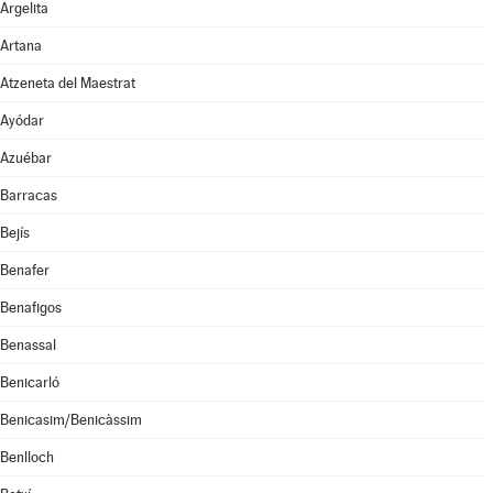
Argelita
Artana
Atzeneta del Maestrat
Ayódar
Azuébar
Barracas
Bejís
Benafer
Benafigos
Benassal
Benicarló
Benicasim/Benicàssim
Benlloch