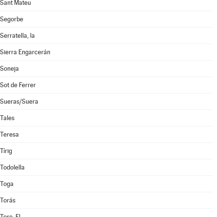
Sant Mateu
Segorbe
Serratella, la
Sierra Engarcerán
Soneja
Sot de Ferrer
Sueras/Suera
Tales
Teresa
Tírig
Todolella
Toga
Torás
Toro, El