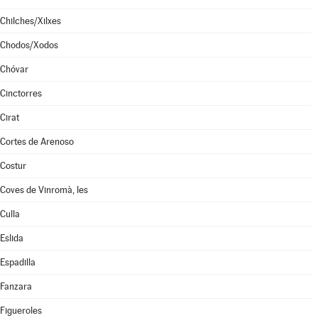
Chilches/Xilxes
Chodos/Xodos
Chóvar
Cinctorres
Cirat
Cortes de Arenoso
Costur
Coves de Vinromà, les
Culla
Eslida
Espadilla
Fanzara
Figueroles