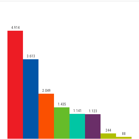
4.914
3.613
2.049
1.435
1.141
1.123
244
88