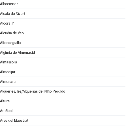
Albocàsser
Alcalà de Xivert
Alcora, l'
Alcudia de Veo
Alfondeguilla
Algimia de Almonacid
Almassora
Almedíjar
Almenara
Alqueries, les/Alquerías del Niño Perdido
Altura
Arañuel
Ares del Maestrat