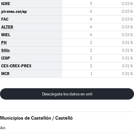
IGRE
5
0.03 %
pirates.cat/ep
4
0.03 %
FAC
4
0.03 %
ALTER
4
0.03 %
MIEL
4
0.03 %
PH
2
0.01 %
SAIn
2
0.01 %
IZQP
2
0.01 %
CEX-CREX-PREX
2
0.01 %
MCR
1
0.01 %
Descárgate los datos en xml
Municipios de Castellón / Castelló
Aín