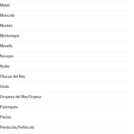
Matet
Moncofa
Montán
Montanejos
Morella
Navajas
Nules
Olocau del Rey
Onda
Oropesa del Mar/Orpesa
Palanques
Pavías
Peníscola/Peñíscola