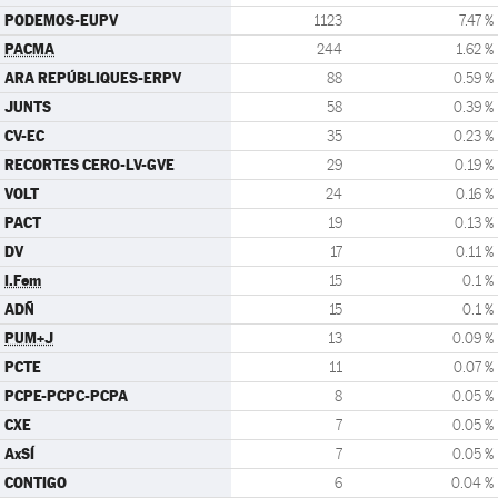
PODEMOS-EUPV
1123
7.47 %
PACMA
244
1.62 %
ARA REPÚBLIQUES-ERPV
88
0.59 %
JUNTS
58
0.39 %
CV-EC
35
0.23 %
RECORTES CERO-LV-GVE
29
0.19 %
VOLT
24
0.16 %
PACT
19
0.13 %
DV
17
0.11 %
I.Fem
15
0.1 %
ADÑ
15
0.1 %
PUM+J
13
0.09 %
PCTE
11
0.07 %
PCPE-PCPC-PCPA
8
0.05 %
CXE
7
0.05 %
AxSÍ
7
0.05 %
CONTIGO
6
0.04 %