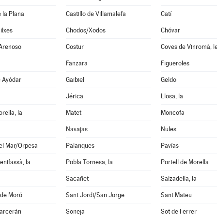
e la Plana
Castillo de Villamalefa
Catí
ilxes
Chodos/Xodos
Chóvar
 Arenoso
Costur
Coves de Vinromà, l
Fanzara
Figueroles
e Ayódar
Gaibiel
Geldo
Jérica
Llosa, la
rella, la
Matet
Moncofa
Navajas
Nules
el Mar/Orpesa
Palanques
Pavías
enifassà, la
Pobla Tornesa, la
Portell de Morella
Sacañet
Salzadella, la
 de Moró
Sant Jordi/San Jorge
Sant Mateu
garcerán
Soneja
Sot de Ferrer