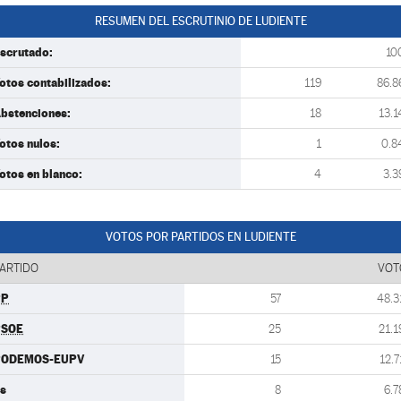
RESUMEN DEL ESCRUTINIO DE LUDIENTE
scrutado:
10
otos contabilizados:
119
86.8
bstenciones:
18
13.1
otos nulos:
1
0.8
otos en blanco:
4
3.3
VOTOS POR PARTIDOS EN LUDIENTE
ARTIDO
VOT
PP
57
48.3
PSOE
25
21.1
PODEMOS-EUPV
15
12.7
s
8
6.7