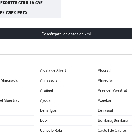
ECORTES CERO-LV-GVE
-
EX-CREX-PREX
-
Descárgate los datos en xml
r
Alcalà de Xivert
Alcora, l'
e Almonacid
Almassora
Almedíjar
Arañuel
Ares del Maestrat
el Maestrat
Ayódar
Azuébar
Benafigos
Benassal
Betxí
Borriana/Burriana
Canet lo Roig
Castell de Cabres