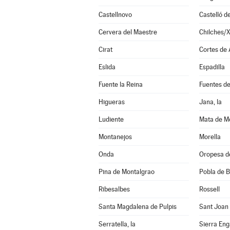
Castellnovo
Castelló d
Cervera del Maestre
Chilches/X
Cirat
Cortes de
Eslida
Espadilla
Fuente la Reina
Fuentes d
Higueras
Jana, la
Ludiente
Mata de Mo
Montanejos
Morella
Onda
Oropesa d
Pina de Montalgrao
Pobla de B
Ribesalbes
Rossell
Santa Magdalena de Pulpis
Sant Joan
Serratella, la
Sierra En