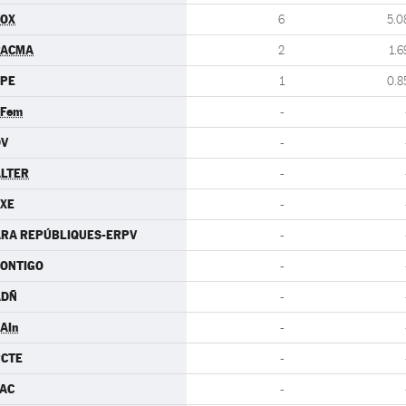
VOX
6
5.0
PACMA
2
1.6
CPE
1
0.8
.Fem
-
DV
-
LTER
-
XE
-
RA REPÚBLIQUES-ERPV
-
ONTIGO
-
ADÑ
-
AIn
-
PCTE
-
AC
-