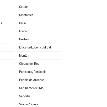
Caudiel
Cinctorres
es
Culla
Forcall
Herbés
Llucena/Lucena del Cid
Montán
Olocau del Rey
Peníscola/Peñíscola
Puebla de Arenoso
San Rafael del Río
Segorbe
Sueras/Suera