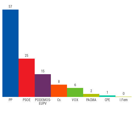
57
25
15
8
6
2
1
0
PP
PSOE
PODEMOS-
Cs
VOX
PACMA
CPE
I.Fem
EUPV