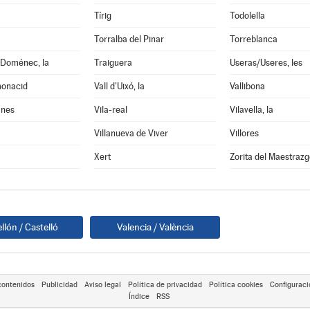
Tírig
Todolella
Torralba del Pinar
Torreblanca
 Doménec, la
Traiguera
Useras/Useres, les
monacid
Vall d'Uixó, la
Vallibona
anes
Vila-real
Vilavella, la
Villanueva de Viver
Villores
Xert
Zorita del Maestrazg
llón / Castelló
Valencia / València
contenidos
Publicidad
Aviso legal
Política de privacidad
Política cookies
Configuraci
Índice
RSS