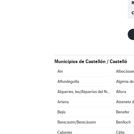
R
C
Municipios de Castellón / Castelló
Aín
Albocàsse
Alfondeguilla
Algimia d
Alqueries, les/Alquerías del Niño Perdido
Altura
Artana
Atzeneta d
Bejís
Benafer
Benicasim/Benicàssim
Benlloch
Cabanes
Càlig