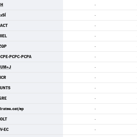
PH
-
xSÍ
-
PACT
-
IEL
-
ZQP
-
CPE-PCPC-PCPA
-
PUM+J
-
MCR
-
JUNTS
-
GRE
-
irates.cat/ep
-
OLT
-
V-EC
-