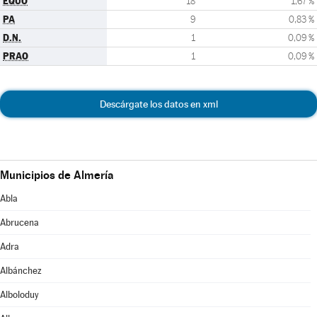
EQUO
18
1,67 %
PA
9
0,83 %
D.N.
1
0,09 %
PRAO
1
0,09 %
Descárgate los datos en xml
Municipios de Almería
Abla
Abrucena
Adra
Albánchez
Alboloduy