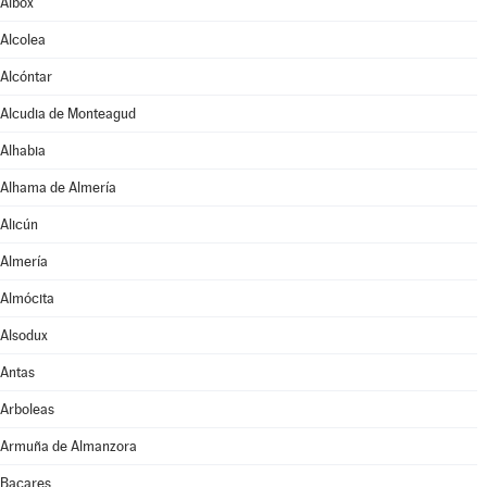
Albox
Alcolea
Alcóntar
Alcudia de Monteagud
Alhabia
Alhama de Almería
Alicún
Almería
Almócita
Alsodux
Antas
Arboleas
Armuña de Almanzora
Bacares