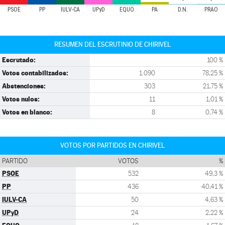
PSOE
PP
IULV-CA
UPyD
EQUO
PA
D.N.
PRAO
RESUMEN DEL ESCRUTINIO DE CHIRIVEL
Escrutado:
100 %
Votos contabilizados:
1.090
78,25 %
Abstenciones:
303
21,75 %
Votos nulos:
11
1,01 %
Votos en blanco:
8
0,74 %
VOTOS POR PARTIDOS EN CHIRIVEL
PARTIDO
VOTOS
%
PSOE
532
49,3 %
PP
436
40,41 %
IULV-CA
50
4,63 %
UPyD
24
2,22 %