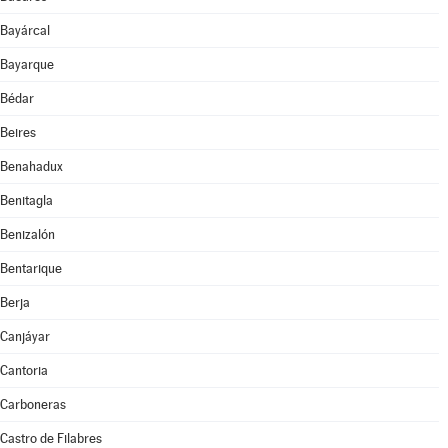
Bayárcal
Bayarque
Bédar
Beires
Benahadux
Benitagla
Benizalón
Bentarique
Berja
Canjáyar
Cantoria
Carboneras
Castro de Filabres