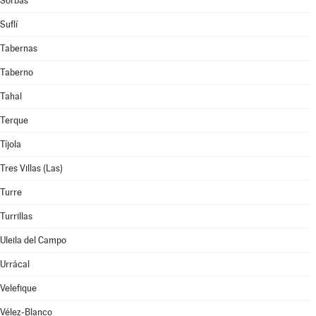
Sorbas
Suflí
Tabernas
Taberno
Tahal
Terque
Tíjola
Tres Villas (Las)
Turre
Turrillas
Uleila del Campo
Urrácal
Velefique
Vélez-Blanco