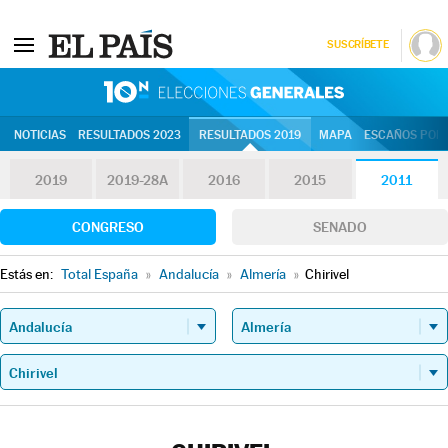
SUSCRÍBETE
10N | Eleccion
NOTICIAS
RESULTADOS 2023
RESULTADOS 2019
MAPA
ESCAÑOS POR 
2019
2019-28A
2016
2015
2011
CONGRESO
SENADO
Estás en:
Total España
»
Andalucía
»
Almería
»
Chirivel