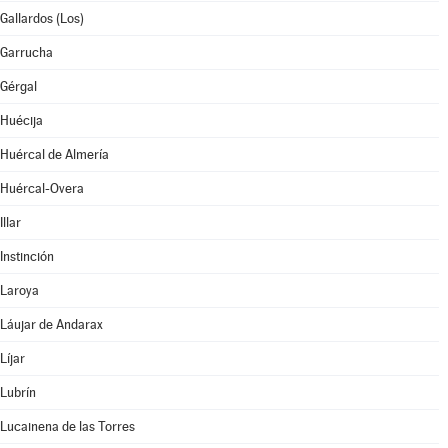
Gallardos (Los)
Garrucha
Gérgal
Huécija
Huércal de Almería
Huércal-Overa
Illar
Instinción
Laroya
Láujar de Andarax
Líjar
Lubrín
Lucainena de las Torres