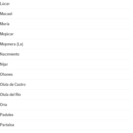
Lúcar
Macael
María
Mojácar
Mojonera (La)
Nacimiento
Níjar
Ohanes
Olula de Castro
Olula del Río
Oria
Padules
Partaloa