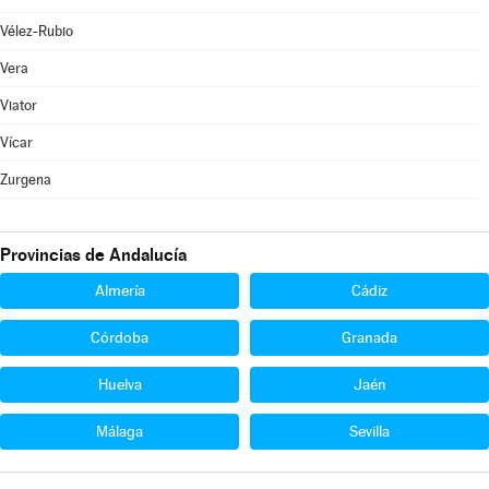
Vélez-Rubio
Vera
Viator
Vícar
Zurgena
Provincias de Andalucía
Almería
Cádiz
Córdoba
Granada
Huelva
Jaén
Málaga
Sevilla