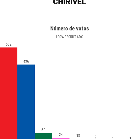
CHIRIVEL
Número de votos
100
%
ESCRUTADO
532
436
50
24
18
9
1
1