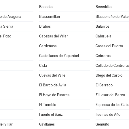
Becedas
Becedillas
jo de Aragona
Blascomillán
Blasconuño de Mata
la Sierra
Brabos
Bularros
el Pozo
Cabezas del Villar
Cabizuela
Cardeñosa
Casas del Puerto
Castellanos de Zapardiel
Cebreros
Cisla
Collado de Contrera
Cuevas del Valle
Diego del Carpio
El Barco de Ávila
El Barraco
El Hoyo de Pinares
El Losar del Barco
El Tiemblo
Espinosa de los Caba
a
Fuente el Saúz
Fuentes de Año
l Villar
Gavilanes
Gemuño