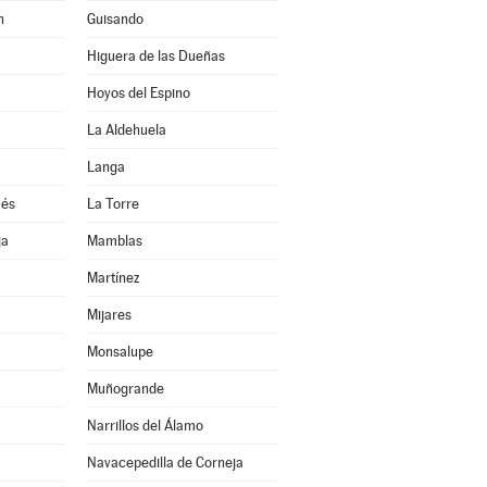
n
Guisando
Higuera de las Dueñas
Hoyos del Espino
La Aldehuela
Langa
ués
La Torre
ja
Mamblas
Martínez
Mijares
Monsalupe
Muñogrande
Narrillos del Álamo
Navacepedilla de Corneja