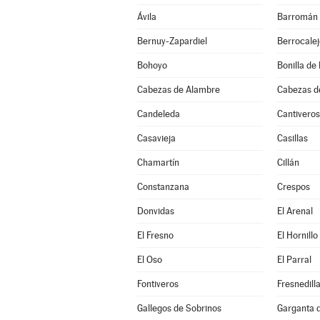
Ávila
Barromán
Bernuy-Zapardiel
Berrocale
Bohoyo
Bonilla de 
Cabezas de Alambre
Cabezas d
Candeleda
Cantiveros
Casavieja
Casillas
Chamartín
Cillán
Constanzana
Crespos
Donvidas
El Arenal
El Fresno
El Hornillo
El Oso
El Parral
Fontiveros
Fresnedill
Gallegos de Sobrinos
Garganta de