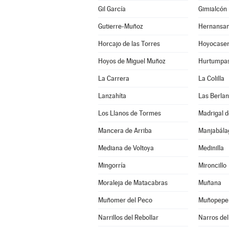
Gil García
Gimialcón
Gutierre-Muñoz
Hernansa
Horcajo de las Torres
Hoyocase
Hoyos de Miguel Muñoz
Hurtumpa
La Carrera
La Colilla
Lanzahíta
Las Berla
Los Llanos de Tormes
Madrigal d
Mancera de Arriba
Mediana de Voltoya
Medinilla
Mingorría
Mironcillo
Moraleja de Matacabras
Muñana
Muñomer del Peco
Muñopepe
Narrillos del Rebollar
Narros del 