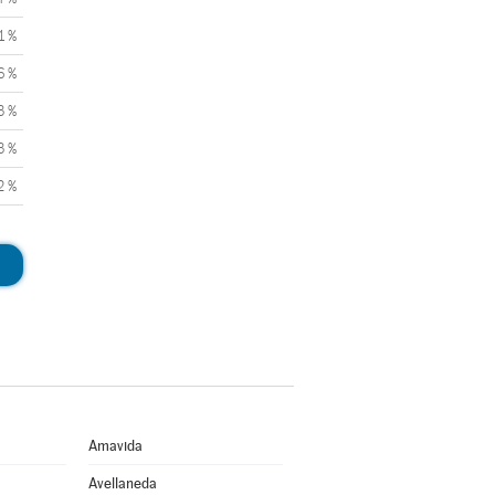
1 %
6 %
3 %
3 %
2 %
Amavida
Avellaneda