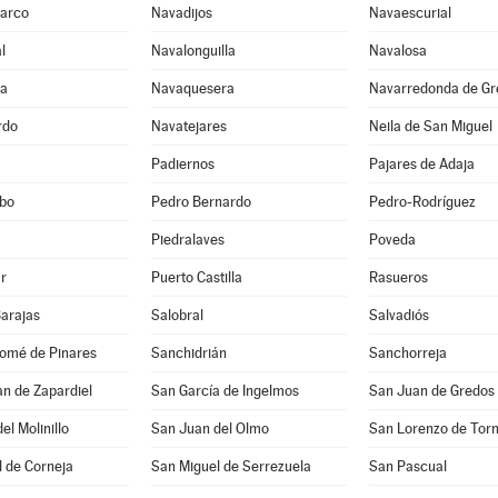
Barco
Navadijos
Navaescurial
l
Navalonguilla
Navalosa
ga
Navaquesera
Navarredonda de Gr
rdo
Navatejares
Neila de San Miguel
Padiernos
Pajares de Adaja
bo
Pedro Bernardo
Pedro-Rodríguez
Piedralaves
Poveda
r
Puerto Castilla
Rasueros
Barajas
Salobral
Salvadiós
lomé de Pinares
Sanchidrián
Sanchorreja
n de Zapardiel
San García de Ingelmos
San Juan de Gredos
el Molinillo
San Juan del Olmo
San Lorenzo de Tor
 de Corneja
San Miguel de Serrezuela
San Pascual