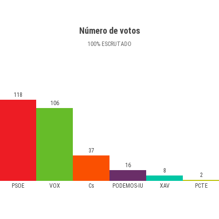
Número de votos
100
%
ESCRUTADO
118
106
37
16
8
2
PSOE
VOX
Cs
PODEMOS-IU
XAV
PCTE