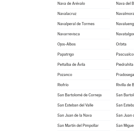
Nava de Arévalo
Nava del 
Navalacruz
Navalmora
Navalperal de Tormes
Navaluen
Navarrevisca
Navatalgo
Ojos-Albos
Orbita
Papatrigo
Pascualco
Peñalba de Ávila
Piedrahíta
Pozanco
Pradosega
Riofrío
Rivilla de 
San Bartolomé de Corneja
San Barto
San Esteban del Valle
San Esteba
San Juan de la Nava
San Juan d
San Martín del Pimpollar
San Miguel