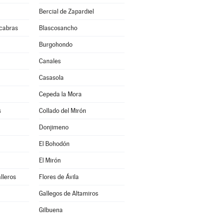
Bercial de Zapardiel
cabras
Blascosancho
Burgohondo
Canales
Casasola
Cepeda la Mora
s
Collado del Mirón
Donjimeno
El Bohodón
El Mirón
lleros
Flores de Ávila
Gallegos de Altamiros
Gilbuena