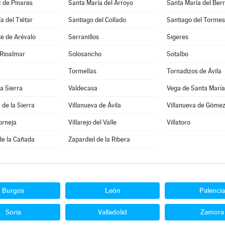
 de Pinares
Santa María del Arroyo
Santa María del Ber
a del Tiétar
Santiago del Collado
Santiago del Tormes
e de Arévalo
Serranillos
Sigeres
 Rioalmar
Solosancho
Sotalbo
Tormellas
Tornadizos de Ávila
la Sierra
Valdecasa
Vega de Santa María
 de la Sierra
Villanueva de Ávila
Villanueva de Góme
orneja
Villarejo del Valle
Villatoro
de la Cañada
Zapardiel de la Ribera
Burgos
León
Palencia
Soria
Valladolid
Zamora