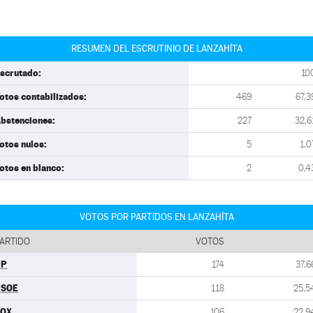
RESUMEN DEL ESCRUTINIO DE LANZAHÍTA
scrutado:
10
otos contabilizados:
469
67,3
bstenciones:
227
32,6
otos nulos:
5
1,0
otos en blanco:
2
0,4
VOTOS POR PARTIDOS EN LANZAHÍTA
ARTIDO
VOTOS
PP
174
37,6
PSOE
118
25,5
VOX
106
22,9