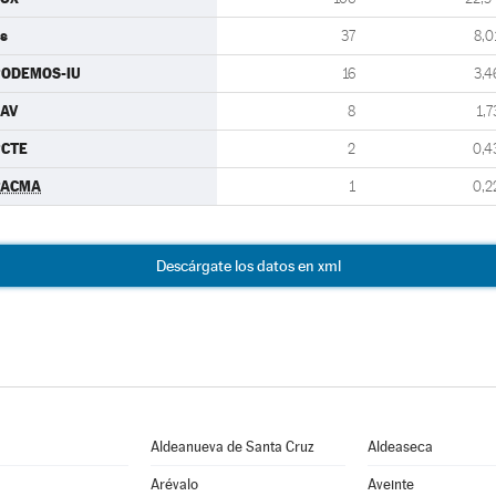
s
37
8,0
PODEMOS-IU
16
3,4
AV
8
1,7
PCTE
2
0,4
PACMA
1
0,2
Descárgate los datos en xml
Aldeanueva de Santa Cruz
Aldeaseca
Arévalo
Aveinte