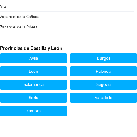
Vita
Zapardiel de la Cañada
Zapardiel de la Ribera
Provincias de Castilla y León
Ávila
Burgos
León
Palencia
Salamanca
Segovia
Soria
Valladolid
Zamora