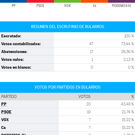
PP
PSOE
VOX
Cs
PODEMOS-IU
RESUMEN DEL ESCRUTINIO DE BULARROS
Escrutado:
100 %
Votos contabilizados:
47
73,44 %
Abstenciones:
17
26,56 %
Votos nulos:
1
2,13 %
Votos en blanco:
0
0 %
VOTOS POR PARTIDOS EN BULARROS
PARTIDO
VOTOS
%
PP
20
43,48 %
PSOE
10
21,74 %
VOX
7
15,22 %
Cs
7
15,22 %