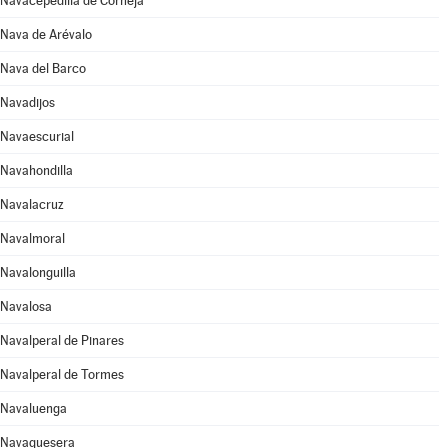
Navacepedilla de Corneja
Nava de Arévalo
Nava del Barco
Navadijos
Navaescurial
Navahondilla
Navalacruz
Navalmoral
Navalonguilla
Navalosa
Navalperal de Pinares
Navalperal de Tormes
Navaluenga
Navaquesera