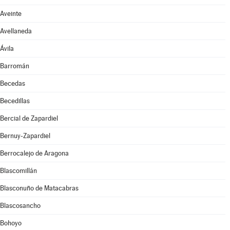
Aveinte
Avellaneda
Ávila
Barromán
Becedas
Becedillas
Bercial de Zapardiel
Bernuy-Zapardiel
Berrocalejo de Aragona
Blascomillán
Blasconuño de Matacabras
Blascosancho
Bohoyo