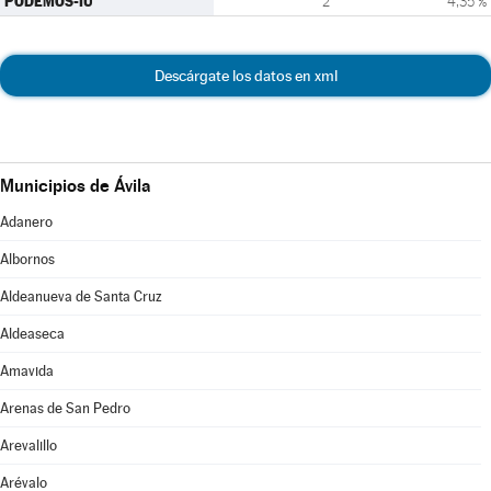
PODEMOS-IU
2
4,35 %
Descárgate los datos en xml
Municipios de Ávila
Adanero
Albornos
Aldeanueva de Santa Cruz
Aldeaseca
Amavida
Arenas de San Pedro
Arevalillo
Arévalo