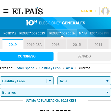
SUSCRÍBETE
10N | Eleccion
NOTICIAS
RESULTADOS 2023
RESULTADOS 2019
MAPA
ESCAÑOS POR 
2019
2019-28A
2016
2015
2011
CONGRESO
SENADO
Estás en:
Total España
»
Castilla y León
»
Ávila
»
Bularros
10.28
ÚLTIMA ACTUALIZACIÓN:
CEST