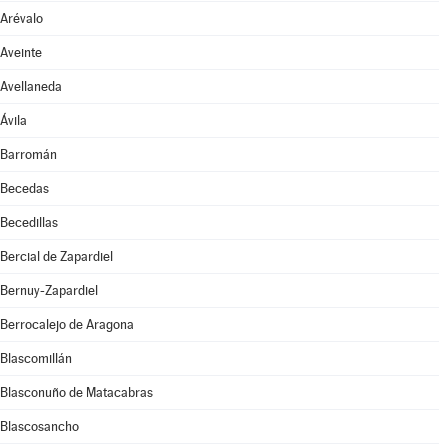
Arévalo
Aveinte
Avellaneda
Ávila
Barromán
Becedas
Becedillas
Bercial de Zapardiel
Bernuy-Zapardiel
Berrocalejo de Aragona
Blascomillán
Blasconuño de Matacabras
Blascosancho