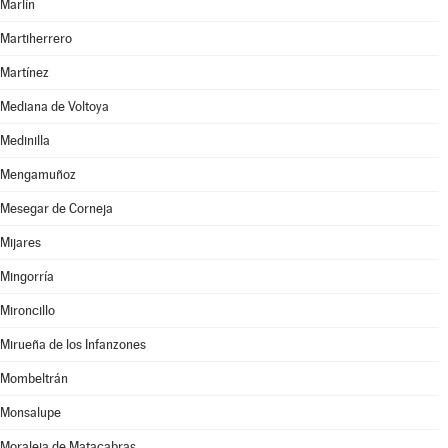
Marlín
Martiherrero
Martínez
Mediana de Voltoya
Medinilla
Mengamuñoz
Mesegar de Corneja
Mijares
Mingorría
Mironcillo
Mirueña de los Infanzones
Mombeltrán
Monsalupe
Moraleja de Matacabras