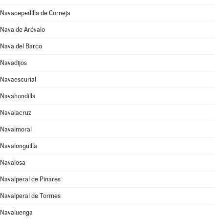
Navacepedilla de Corneja
Nava de Arévalo
Nava del Barco
Navadijos
Navaescurial
Navahondilla
Navalacruz
Navalmoral
Navalonguilla
Navalosa
Navalperal de Pinares
Navalperal de Tormes
Navaluenga