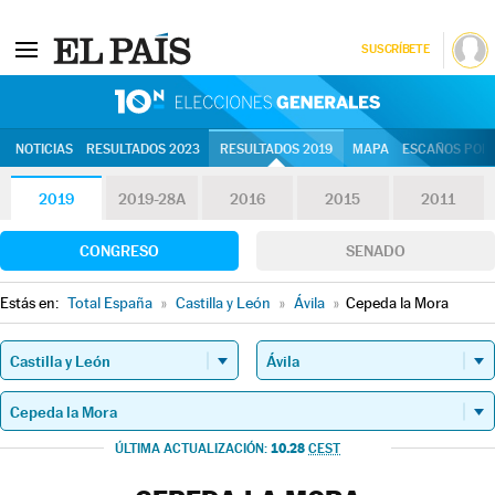
SUSCRÍBETE
10N | Eleccion
NOTICIAS
RESULTADOS 2023
RESULTADOS 2019
MAPA
ESCAÑOS POR 
2019
2019-28A
2016
2015
2011
CONGRESO
SENADO
Estás en:
Total España
»
Castilla y León
»
Ávila
»
Cepeda la Mora
10.28
ÚLTIMA ACTUALIZACIÓN:
CEST