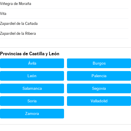
Viñegra de Moraña
Vita
Zapardiel de la Cañada
Zapardiel de la Ribera
Provincias de Castilla y León
Ávila
Burgos
León
Palencia
Salamanca
Segovia
Soria
Valladolid
Zamora