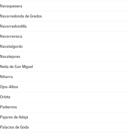
Navaquesera
Navarredonda de Gredos
Navarredondilla
Navarrevisca
Navatalgordo
Navatejares
Neila de San Miguel
Niharra
Ojos-Albos
Orbita
Padiernos
Pajares de Adaja
Palacios de Goda