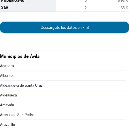
PODEMOS-IU
3
6,98 %
XAV
2
4,65 %
Descárgate los datos en xml
Municipios de Ávila
Adanero
Albornos
Aldeanueva de Santa Cruz
Aldeaseca
Amavida
Arenas de San Pedro
Arevalillo