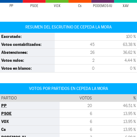
PP
PSOE
VOX
Cs
PODEMOS-IU
XAV
RESUMEN DEL ESCRUTINIO DE CEPEDA LA MORA
Escrutado:
100 %
Votos contabilizados:
45
63,38 %
Abstenciones:
26
36,62 %
Votos nulos:
2
4,44 %
Votos en blanco:
0
0 %
VOTOS POR PARTIDOS EN CEPEDA LA MORA
PARTIDO
VOTOS
%
PP
20
46,51 %
PSOE
6
13,95 %
VOX
6
13,95 %
Cs
6
13,95 %