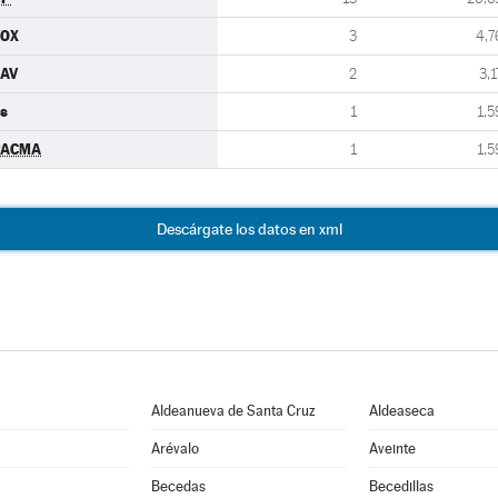
VOX
3
4,7
AV
2
3,1
s
1
1,5
PACMA
1
1,5
Descárgate los datos en xml
Aldeanueva de Santa Cruz
Aldeaseca
Arévalo
Aveinte
Becedas
Becedillas