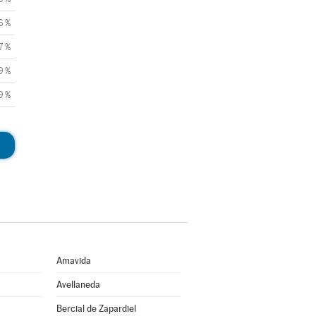
6 %
7 %
9 %
9 %
Amavida
Avellaneda
Bercial de Zapardiel