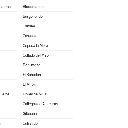
cabras
Blascosancho
Burgohondo
Canales
Casasola
Cepeda la Mora
s
Collado del Mirón
Donjimeno
El Bohodón
El Mirón
lleros
Flores de Ávila
Gallegos de Altamiros
Gilbuena
n
Guisando