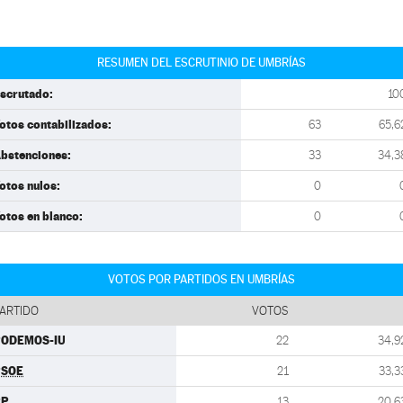
RESUMEN DEL ESCRUTINIO DE UMBRÍAS
scrutado:
10
otos contabilizados:
63
65,6
bstenciones:
33
34,3
otos nulos:
0
otos en blanco:
0
VOTOS POR PARTIDOS EN UMBRÍAS
ARTIDO
VOTOS
PODEMOS-IU
22
34,9
PSOE
21
33,3
PP
13
20,6