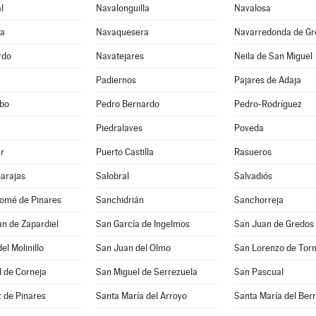
l
Navalonguilla
Navalosa
ga
Navaquesera
Navarredonda de Gr
rdo
Navatejares
Neila de San Miguel
Padiernos
Pajares de Adaja
bo
Pedro Bernardo
Pedro-Rodríguez
Piedralaves
Poveda
r
Puerto Castilla
Rasueros
Barajas
Salobral
Salvadiós
lomé de Pinares
Sanchidrián
Sanchorreja
n de Zapardiel
San García de Ingelmos
San Juan de Gredos
el Molinillo
San Juan del Olmo
San Lorenzo de Tor
 de Corneja
San Miguel de Serrezuela
San Pascual
 de Pinares
Santa María del Arroyo
Santa María del Ber