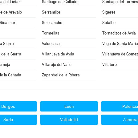
a del Tiétar
Santiago del Collado
Santiago del Tormes
e de Arévalo
Serranillos
Sigeres
 Rioalmar
Solosancho
Sotalbo
Tormellas
Tornadizos de Ávila
la Sierra
Valdecasa
Vega de Santa María
 de la Sierra
Villanueva de Ávila
Villanueva de Góme
orneja
Villarejo del Valle
Villatoro
de la Cañada
Zapardiel de la Ribera
Burgos
León
Palencia
Soria
Valladolid
Zamora