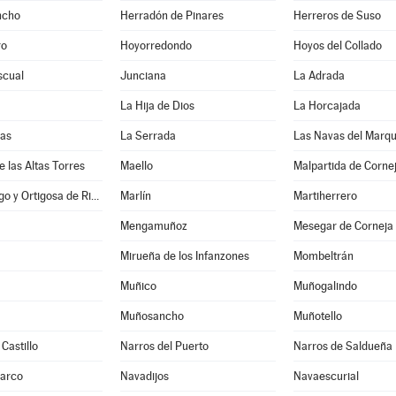
ncho
Herradón de Pinares
Herreros de Suso
ro
Hoyorredondo
Hoyos del Collado
scual
Junciana
La Adrada
La Hija de Dios
La Horcajada
nas
La Serrada
Las Navas del Marq
e las Altas Torres
Maello
Malpartida de Corne
Manjabálago y Ortigosa de Rioalmar
Marlín
Martiherrero
Mengamuñoz
Mesegar de Corneja
Mirueña de los Infanzones
Mombeltrán
Muñico
Muñogalindo
Muñosancho
Muñotello
Castillo
Narros del Puerto
Narros de Saldueña
Barco
Navadijos
Navaescurial