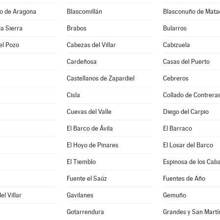
jo de Aragona
Blascomillán
Blasconuño de Mata
la Sierra
Brabos
Bularros
el Pozo
Cabezas del Villar
Cabizuela
Cardeñosa
Casas del Puerto
Castellanos de Zapardiel
Cebreros
Cisla
Collado de Contrera
Cuevas del Valle
Diego del Carpio
El Barco de Ávila
El Barraco
El Hoyo de Pinares
El Losar del Barco
El Tiemblo
Espinosa de los Caba
a
Fuente el Saúz
Fuentes de Año
l Villar
Gavilanes
Gemuño
Gotarrendura
Grandes y San Martí