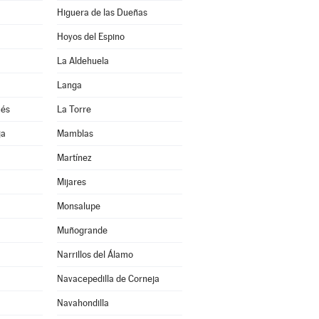
Higuera de las Dueñas
Hoyos del Espino
La Aldehuela
Langa
ués
La Torre
ja
Mamblas
Martínez
Mijares
Monsalupe
Muñogrande
Narrillos del Álamo
Navacepedilla de Corneja
Navahondilla