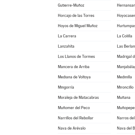
Gutierre-Muñoz
Hernansa
Horcajo de las Torres
Hoyocase
Hoyos de Miguel Muñoz
Hurtumpa
La Carrera
La Colilla
Lanzahíta
Las Berla
Los Llanos de Tormes
Madrigal d
Mancera de Arriba
Mediana de Voltoya
Medinilla
Mingorría
Mironcillo
Moraleja de Matacabras
Muñana
Muñomer del Peco
Muñopepe
Narrillos del Rebollar
Narros del 
Nava de Arévalo
Nava del 