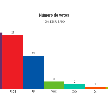
Número de votos
100
%
ESCRUTADO
21
13
3
2
1
PSOE
PP
VOX
XAV
Cs