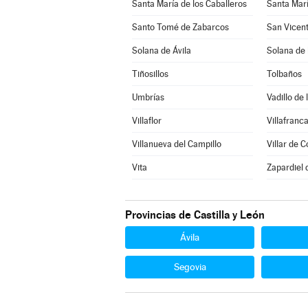
Santa María de los Caballeros
Santa Marí
Santo Tomé de Zabarcos
San Vicent
Solana de Ávila
Solana de
Tiñosillos
Tolbaños
Umbrías
Vadillo de 
Villaflor
Villafranca
Villanueva del Campillo
Villar de C
Vita
Zapardiel 
Provincias de Castilla y León
Ávila
Segovia