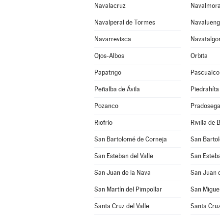
Navalacruz
Navalmora
Navalperal de Tormes
Navaluen
Navarrevisca
Navatalgo
Ojos-Albos
Orbita
Papatrigo
Pascualco
Peñalba de Ávila
Piedrahíta
Pozanco
Pradosega
Riofrío
Rivilla de 
San Bartolomé de Corneja
San Barto
San Esteban del Valle
San Esteba
San Juan de la Nava
San Juan d
San Martín del Pimpollar
San Miguel
Santa Cruz del Valle
Santa Cruz