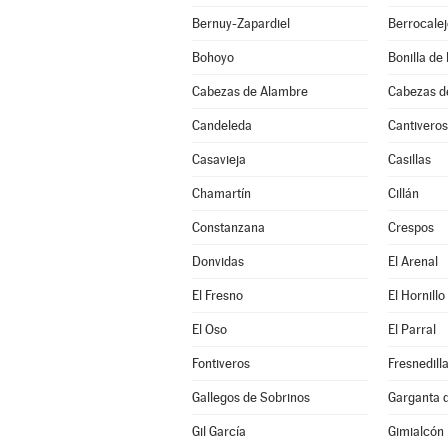
Bernuy-Zapardiel
Berrocale
Bohoyo
Bonilla de 
Cabezas de Alambre
Cabezas d
Candeleda
Cantiveros
Casavieja
Casillas
Chamartín
Cillán
Constanzana
Crespos
Donvidas
El Arenal
El Fresno
El Hornillo
El Oso
El Parral
Fontiveros
Fresnedill
Gallegos de Sobrinos
Garganta de
Gil García
Gimialcón