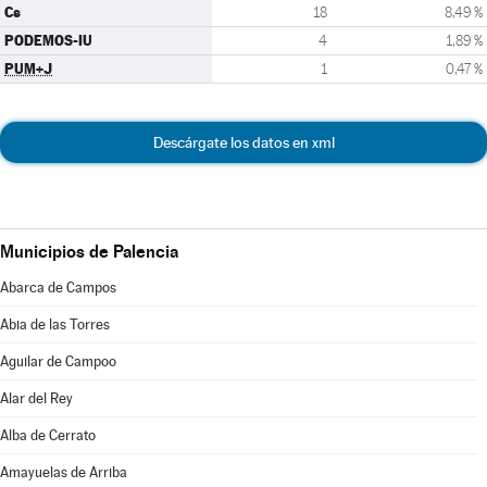
Cs
18
8,49 %
PODEMOS-IU
4
1,89 %
PUM+J
1
0,47 %
Descárgate los datos en xml
Municipios de Palencia
Abarca de Campos
Abia de las Torres
Aguilar de Campoo
Alar del Rey
Alba de Cerrato
Amayuelas de Arriba