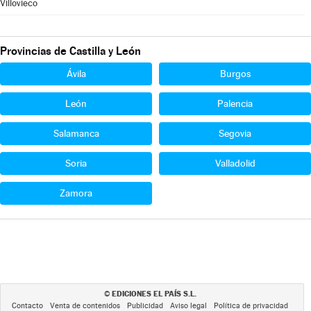
Villovieco
Provincias de Castilla y León
Ávila
Burgos
León
Palencia
Salamanca
Segovia
Soria
Valladolid
Zamora
EDICIONES EL PAÍS S.L.
©
Contacto
Venta de contenidos
Publicidad
Aviso legal
Política de privacidad