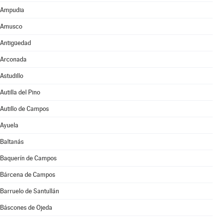
Ampudia
Amusco
Antigüedad
Arconada
Astudillo
Autilla del Pino
Autillo de Campos
Ayuela
Baltanás
Baquerín de Campos
Bárcena de Campos
Barruelo de Santullán
Báscones de Ojeda