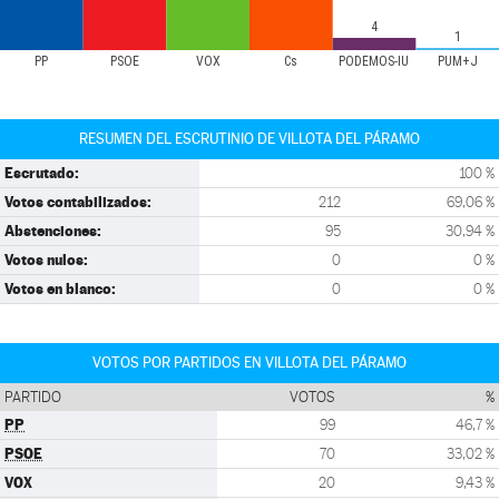
4
1
PP
PSOE
VOX
Cs
PODEMOS-IU
PUM+J
RESUMEN DEL ESCRUTINIO DE VILLOTA DEL PÁRAMO
Escrutado:
100 %
Votos contabilizados:
212
69,06 %
Abstenciones:
95
30,94 %
Votos nulos:
0
0 %
Votos en blanco:
0
0 %
VOTOS POR PARTIDOS EN VILLOTA DEL PÁRAMO
PARTIDO
VOTOS
%
PP
99
46,7 %
PSOE
70
33,02 %
VOX
20
9,43 %