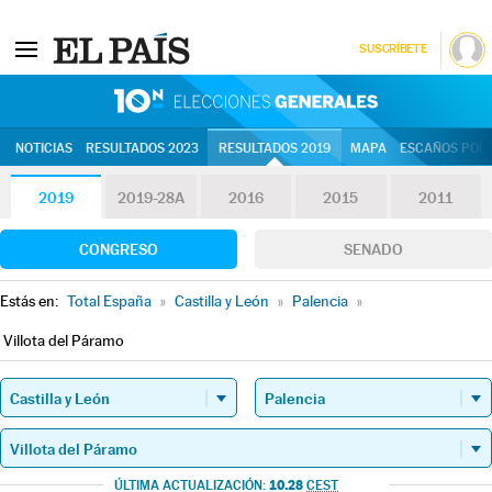
SUSCRÍBETE
10N | Eleccion
NOTICIAS
RESULTADOS 2023
RESULTADOS 2019
MAPA
ESCAÑOS POR 
2019
2019-28A
2016
2015
2011
CONGRESO
SENADO
Estás en:
Total España
»
Castilla y León
»
Palencia
»
Villota del Páramo
10.28
ÚLTIMA ACTUALIZACIÓN:
CEST