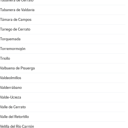
Tabanera de Cerrato
Tabanera de Valdavia
Támara de Campos
Tariego de Cerrato
Torquemada
Torremormojón
Triollo
Valbuena de Pisuerga
Valdeolmillos
Valderrábano
Valde-Ucieza
Valle de Cerrato
Valle del Retortillo
Velilla del Río Carrión