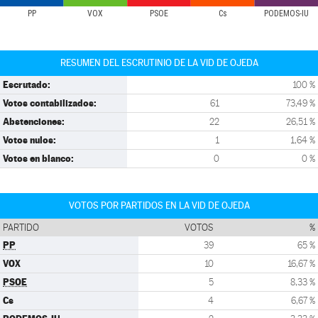
PP
VOX
PSOE
Cs
PODEMOS-IU
RESUMEN DEL ESCRUTINIO DE LA VID DE OJEDA
Escrutado:
100 %
Votos contabilizados:
61
73,49 %
Abstenciones:
22
26,51 %
Votos nulos:
1
1,64 %
Votos en blanco:
0
0 %
VOTOS POR PARTIDOS EN LA VID DE OJEDA
PARTIDO
VOTOS
%
PP
39
65 %
VOX
10
16,67 %
PSOE
5
8,33 %
Cs
4
6,67 %