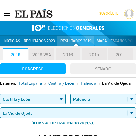
SUSCRÍBETE
10N | Eleccion
NOTICIAS
RESULTADOS 2023
RESULTADOS 2019
MAPA
ESCAÑOS POR 
2019
2019-28A
2016
2015
2011
CONGRESO
SENADO
Estás en:
Total España
»
Castilla y León
»
Palencia
»
La Vid de Ojeda
10.28
ÚLTIMA ACTUALIZACIÓN:
CEST