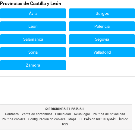
Provincias de Castilla y León
Ávila
Burgos
León
Palencia
Salamanca
Segovia
Soria
Valladolid
Zamora
EDICIONES EL PAÍS S.L.
©
Contacto
Venta de contenidos
Publicidad
Aviso legal
Política de privacidad
Política cookies
Configuración de cookies
Mapa
EL PAÍS en KIOSKOyMÁS
Índice
RSS