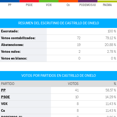
PP
PSOE
VOX
Cs
PODEMOS-IU
PACMA
RESUMEN DEL ESCRUTINIO DE CASTRILLO DE ONIELO
Escrutado:
100 %
Votos contabilizados:
72
79,12 %
Abstenciones:
19
20,88 %
Votos nulos:
2
2,78 %
Votos en blanco:
0
0 %
VOTOS POR PARTIDOS EN CASTRILLO DE ONIELO
PARTIDO
VOTOS
%
PP
41
58,57 %
PSOE
10
14,29 %
VOX
8
11,43 %
Cs
8
11,43 %