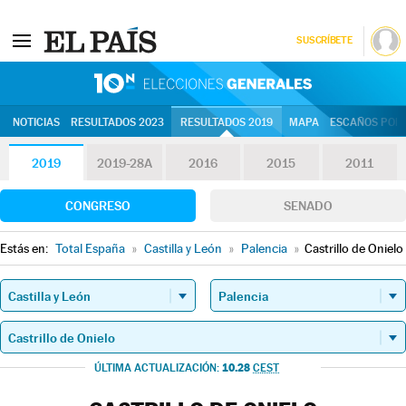
SUSCRÍBETE
10N | Eleccion
NOTICIAS
RESULTADOS 2023
RESULTADOS 2019
MAPA
ESCAÑOS POR 
2019
2019-28A
2016
2015
2011
CONGRESO
SENADO
Estás en:
Total España
»
Castilla y León
»
Palencia
»
Castrillo de Onielo
10.28
ÚLTIMA ACTUALIZACIÓN:
CEST