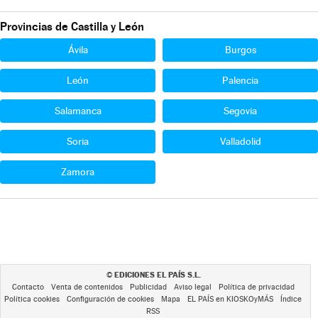
Provincias de Castilla y León
Ávila
Burgos
León
Palencia
Salamanca
Segovia
Soria
Valladolid
Zamora
EDICIONES EL PAÍS S.L.
©
Contacto
Venta de contenidos
Publicidad
Aviso legal
Política de privacidad
Política cookies
Configuración de cookies
Mapa
EL PAÍS en KIOSKOyMÁS
Índice
RSS