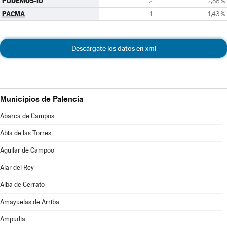
PODEMOS-IU
2
2,86 %
PACMA
1
1,43 %
Descárgate los datos en xml
Municipios de Palencia
Abarca de Campos
Abia de las Torres
Aguilar de Campoo
Alar del Rey
Alba de Cerrato
Amayuelas de Arriba
Ampudia