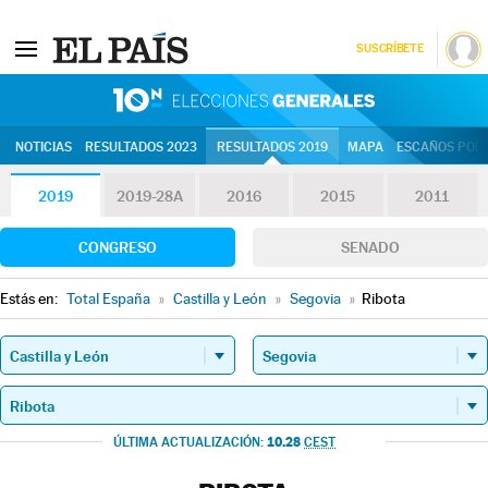
SUSCRÍBETE
10N | Eleccion
NOTICIAS
RESULTADOS 2023
RESULTADOS 2019
MAPA
ESCAÑOS POR 
2019
2019-28A
2016
2015
2011
CONGRESO
SENADO
Estás en:
Total España
»
Castilla y León
»
Segovia
»
Ribota
10.28
ÚLTIMA ACTUALIZACIÓN:
CEST