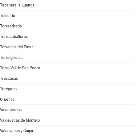
Tabanera la Luenga
Tolocirio
Torreadrada
Torrecaballeros
Torrecilla del Pinar
Torreiglesias
Torre Val de San Pedro
Trescasas
Turégano
Urueñas
Valdeprados
Valdevacas de Montejo
Valdevacas y Guijar