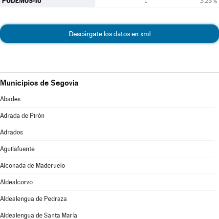
PODEMOS-IU
1
3,23 %
Descárgate los datos en xml
Municipios de Segovia
Abades
Adrada de Pirón
Adrados
Aguilafuente
Alconada de Maderuelo
Aldealcorvo
Aldealengua de Pedraza
Aldealengua de Santa María