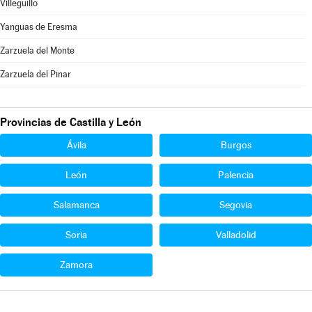
Villeguillo
Yanguas de Eresma
Zarzuela del Monte
Zarzuela del Pinar
Provincias de Castilla y León
Ávila
Burgos
León
Palencia
Salamanca
Segovia
Soria
Valladolid
Zamora