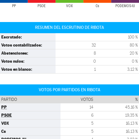
PP
PSOE
VOX
Cs
PODEMOS-IU
RESUMEN DEL ESCRUTINIO DE RIBOTA
Escrutado:
100 %
Votos contabilizados:
32
80 %
Abstenciones:
8
20 %
Votos nulos:
0
0 %
Votos en blanco:
1
3,12 %
VOTOS POR PARTIDOS EN RIBOTA
PARTIDO
VOTOS
%
PP
14
45,16 %
PSOE
6
19,35 %
VOX
5
16,13 %
Cs
5
16,13 %