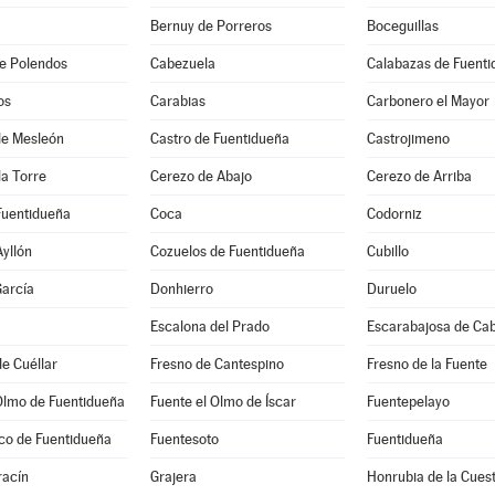
Bernuy de Porreros
Boceguillas
e Polendos
Cabezuela
Calabazas de Fuent
os
Carabias
Carbonero el Mayor
 de Mesleón
Castro de Fuentidueña
Castrojimeno
la Torre
Cerezo de Abajo
Cerezo de Arriba
Fuentidueña
Coca
Codorniz
Ayllón
Cozuelos de Fuentidueña
Cubillo
arcía
Donhierro
Duruelo
Escalona del Prado
Escarabajosa de Ca
e Cuéllar
Fresno de Cantespino
Fresno de la Fuente
Olmo de Fuentidueña
Fuente el Olmo de Íscar
Fuentepelayo
co de Fuentidueña
Fuentesoto
Fuentidueña
acín
Grajera
Honrubia de la Cues