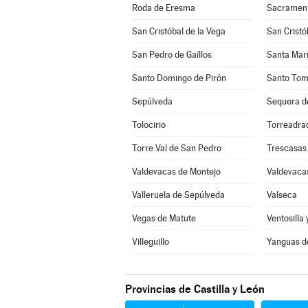
Roda de Eresma
Sacramen
San Cristóbal de la Vega
San Cristó
San Pedro de Gaíllos
Santa Marí
Santo Domingo de Pirón
Santo Tom
Sepúlveda
Sequera d
Tolocirio
Torreadra
Torre Val de San Pedro
Trescasas
Valdevacas de Montejo
Valdevacas
Valleruela de Sepúlveda
Valseca
Vegas de Matute
Ventosilla 
Villeguillo
Yanguas d
Provincias de Castilla y León