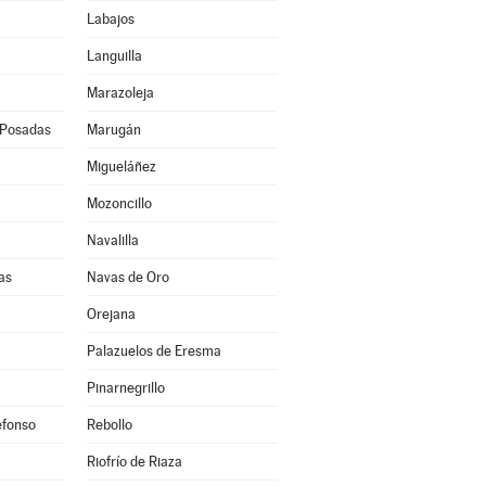
Labajos
Languilla
Marazoleja
 Posadas
Marugán
Migueláñez
Mozoncillo
Navalilla
as
Navas de Oro
Orejana
Palazuelos de Eresma
Pinarnegrillo
efonso
Rebollo
Riofrío de Riaza