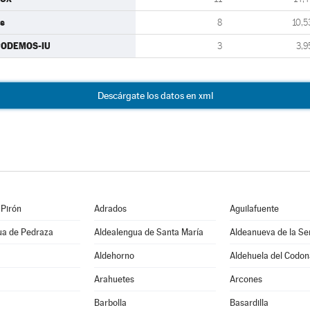
s
8
10,5
PODEMOS-IU
3
3,9
Descárgate los datos en xml
 Pirón
Adrados
Aguilafuente
ua de Pedraza
Aldealengua de Santa María
Aldeanueva de la Se
Aldehorno
Aldehuela del Codon
Arahuetes
Arcones
Barbolla
Basardilla