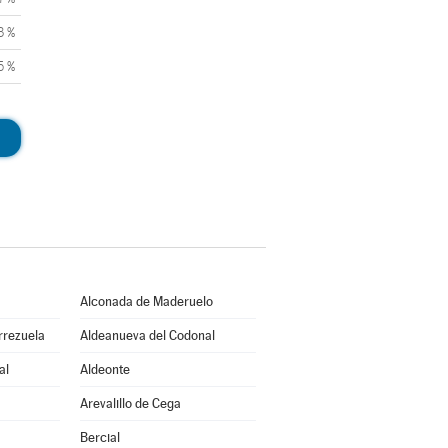
3 %
5 %
Alconada de Maderuelo
rrezuela
Aldeanueva del Codonal
al
Aldeonte
Arevalillo de Cega
Bercial