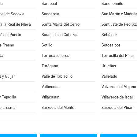
ia
Samboal
Sanchonuño
bal de Segovia
Sangarcía
San Martín y Mudriá
a la Real de Nieva
Santa Marta del Cerro
Santiuste de Pedraz
é del Puerto
Sauquillo de Cabezas
Sebúlcor
e Fresno
Sotillo
Sotosalbos
da
Torrecaballeros
Torrecilla del Pinar
Turégano
Urueñas
 y Guijar
Valle de Tabladillo
Vallelado
Valtiendas
Valverde del Majano
y Tejadilla
Villacastín
Villaverde de Íscar
e Eresma
Zarzuela del Monte
Zarzuela del Pinar