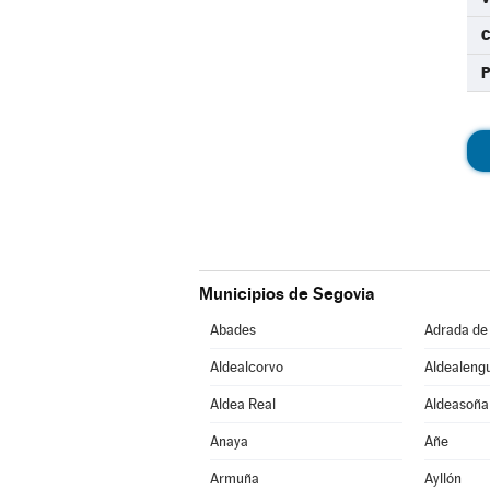
C
Municipios de Segovia
Abades
Adrada de
Aldealcorvo
Aldealeng
Aldea Real
Aldeasoña
Anaya
Añe
Armuña
Ayllón