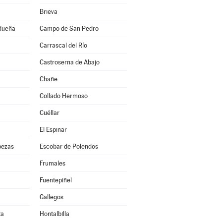
Brieva
idueña
Campo de San Pedro
Carrascal del Río
Castroserna de Abajo
Chañe
Collado Hermoso
Cuéllar
El Espinar
bezas
Escobar de Polendos
Frumales
Fuentepiñel
Gallegos
ta
Hontalbilla