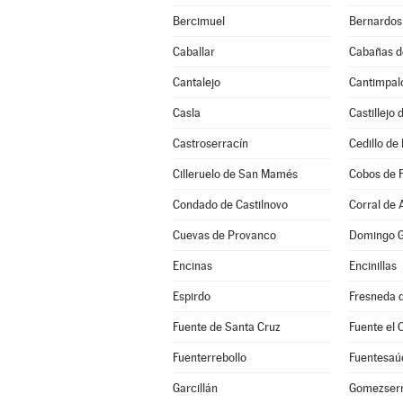
Bercimuel
Bernardos
Caballar
Cabañas d
Cantalejo
Cantimpal
Casla
Castillejo
Castroserracín
Cedillo de 
Cilleruelo de San Mamés
Cobos de 
Condado de Castilnovo
Corral de 
Cuevas de Provanco
Domingo G
Encinas
Encinillas
Espirdo
Fresneda d
Fuente de Santa Cruz
Fuente el 
Fuenterrebollo
Fuentesaú
Garcillán
Gomezserr