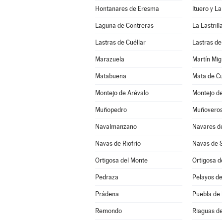
Hontanares de Eresma
Ituero y L
Laguna de Contreras
La Lastrill
Lastras de Cuéllar
Lastras de
Marazuela
Martín Mig
Matabuena
Mata de Cu
Montejo de Arévalo
Muñopedro
Muñovero
Navalmanzano
Navares d
Navas de Riofrío
Navas de 
Ortigosa del Monte
Ortigosa d
Pedraza
Pelayos de
Prádena
Puebla de
Remondo
Riaguas d