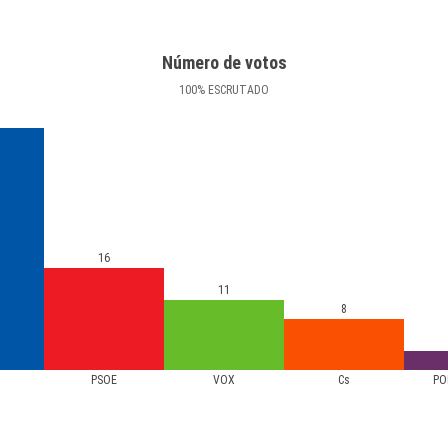
Número de votos
100
%
ESCRUTADO
16
11
8
PSOE
VOX
Cs
PO