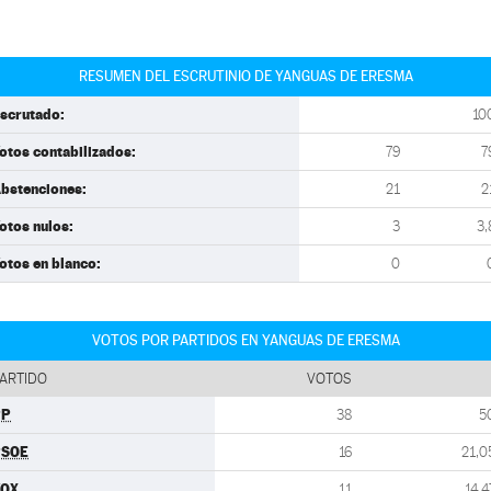
RESUMEN DEL ESCRUTINIO DE YANGUAS DE ERESMA
scrutado:
10
otos contabilizados:
79
7
bstenciones:
21
2
otos nulos:
3
3,
otos en blanco:
0
VOTOS POR PARTIDOS EN YANGUAS DE ERESMA
ARTIDO
VOTOS
PP
38
5
PSOE
16
21,0
VOX
11
14,4