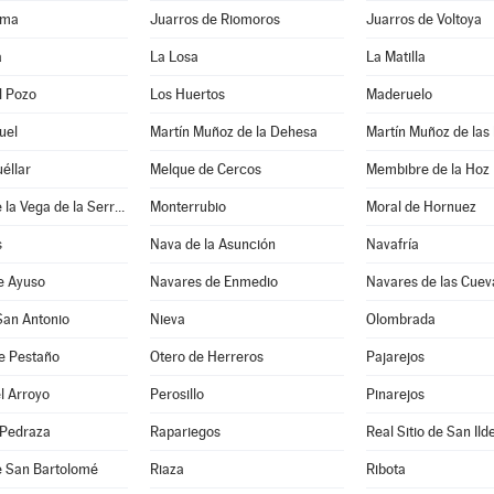
ama
Juarros de Riomoros
Juarros de Voltoya
a
La Losa
La Matilla
l Pozo
Los Huertos
Maderuelo
uel
Martín Muñoz de la Dehesa
Martín Muñoz de las
éllar
Melque de Cercos
Membibre de la Hoz
Montejo de la Vega de la Serrezuela
Monterrubio
Moral de Hornuez
s
Nava de la Asunción
Navafría
e Ayuso
Navares de Enmedio
Navares de las Cuev
San Antonio
Nieva
Olombrada
e Pestaño
Otero de Herreros
Pajarejos
l Arroyo
Perosillo
Pinarejos
 Pedraza
Rapariegos
Real Sitio de San Ild
e San Bartolomé
Riaza
Ribota