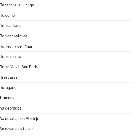
Tabanera la Luenga
Tolocirio
Torreadrada
Torrecaballeros
Torrecilla del Pinar
Torreiglesias
Torre Val de San Pedro
Trescasas
Turégano
Urueñas
Valdeprados
Valdevacas de Montejo
Valdevacas y Guijar