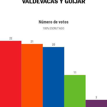
VALDEVACAS Y GUIJAR
Número de votos
100
%
ESCRUTADO
22
21
20
11
3