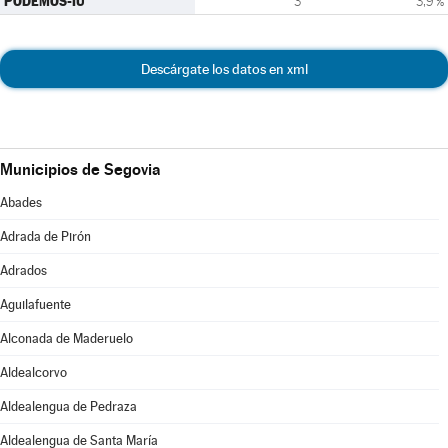
PODEMOS-IU
3
3,9 %
Descárgate los datos en xml
Municipios de Segovia
Abades
Adrada de Pirón
Adrados
Aguilafuente
Alconada de Maderuelo
Aldealcorvo
Aldealengua de Pedraza
Aldealengua de Santa María