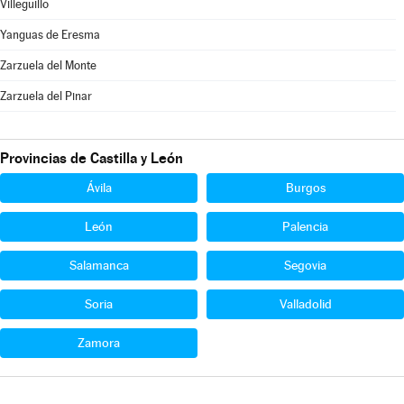
Villeguillo
Yanguas de Eresma
Zarzuela del Monte
Zarzuela del Pinar
Provincias de Castilla y León
Ávila
Burgos
León
Palencia
Salamanca
Segovia
Soria
Valladolid
Zamora