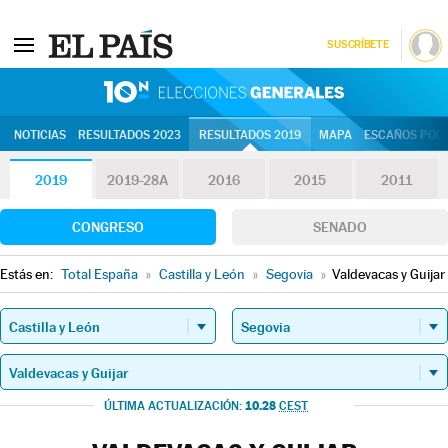
SUSCRÍBETE
10N | Eleccion
NOTICIAS
RESULTADOS 2023
RESULTADOS 2019
MAPA
ESCAÑOS POR 
2019
2019-28A
2016
2015
2011
CONGRESO
SENADO
Estás en:
Total España
»
Castilla y León
»
Segovia
»
Valdevacas y Guijar
10.28
ÚLTIMA ACTUALIZACIÓN:
CEST