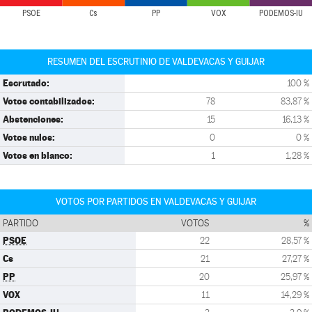
PSOE
Cs
PP
VOX
PODEMOS-IU
RESUMEN DEL ESCRUTINIO DE VALDEVACAS Y GUIJAR
Escrutado:
100 %
Votos contabilizados:
78
83,87 %
Abstenciones:
15
16,13 %
Votos nulos:
0
0 %
Votos en blanco:
1
1,28 %
VOTOS POR PARTIDOS EN VALDEVACAS Y GUIJAR
PARTIDO
VOTOS
%
PSOE
22
28,57 %
Cs
21
27,27 %
PP
20
25,97 %
VOX
11
14,29 %