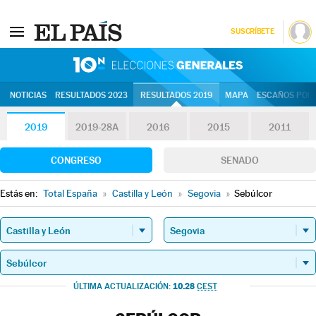
SUSCRÍBETE
10N | Eleccion
NOTICIAS
RESULTADOS 2023
RESULTADOS 2019
MAPA
ESCAÑOS POR 
2019
2019-28A
2016
2015
2011
CONGRESO
SENADO
Estás en:
Total España
»
Castilla y León
»
Segovia
»
Sebúlcor
10.28
ÚLTIMA ACTUALIZACIÓN:
CEST