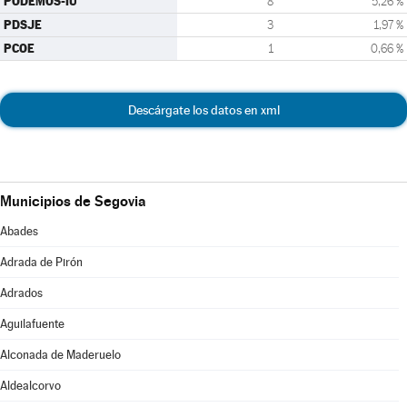
PODEMOS-IU
8
5,26 %
PDSJE
3
1,97 %
PCOE
1
0,66 %
Descárgate los datos en xml
Municipios de Segovia
Abades
Adrada de Pirón
Adrados
Aguilafuente
Alconada de Maderuelo
Aldealcorvo