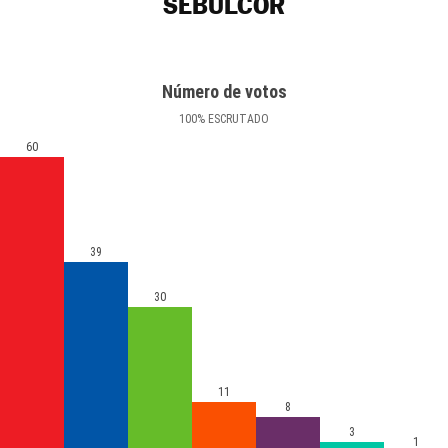
SEBÚLCOR
Número de votos
100
%
ESCRUTADO
60
39
30
11
8
3
1