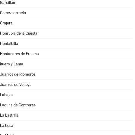
Garcillán
Gomezserracín
Grajera
Honrubia de la Cuesta
Hontalbilla
Hontanares de Eresma
Ituero y Lama
Juarros de Riomoros
Juarros de Voltoya
Labajos
Laguna de Contreras
La Lastrilla
La Losa