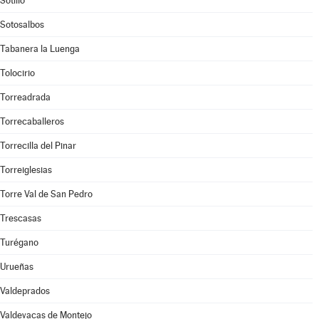
Sotillo
Sotosalbos
Tabanera la Luenga
Tolocirio
Torreadrada
Torrecaballeros
Torrecilla del Pinar
Torreiglesias
Torre Val de San Pedro
Trescasas
Turégano
Urueñas
Valdeprados
Valdevacas de Montejo