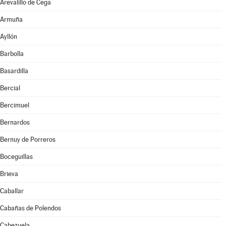
Arevalillo de Cega
Armuña
Ayllón
Barbolla
Basardilla
Bercial
Bercimuel
Bernardos
Bernuy de Porreros
Boceguillas
Brieva
Caballar
Cabañas de Polendos
Cabezuela