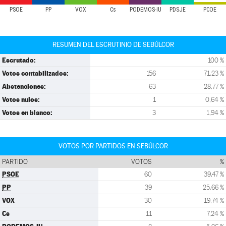
PSOE
PP
VOX
Cs
PODEMOS-IU
PDSJE
PCOE
RESUMEN DEL ESCRUTINIO DE SEBÚLCOR
Escrutado:
100 %
Votos contabilizados:
156
71,23 %
Abstenciones:
63
28,77 %
Votos nulos:
1
0,64 %
Votos en blanco:
3
1,94 %
VOTOS POR PARTIDOS EN SEBÚLCOR
PARTIDO
VOTOS
%
PSOE
60
39,47 %
PP
39
25,66 %
VOX
30
19,74 %
Cs
11
7,24 %