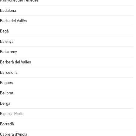
Avinyonet del Penedès
Badalona
Badia del Vallès
Bagà
Balenyà
Balsareny
Barberà del Vallès
Barcelona
Begues
Bellprat
Berga
Bigues i Riells
Borredà
Cabrera d'Anoia