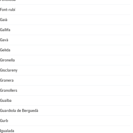
Font-rubí
Gaià
Gallifa
Gavà
Gelida
Gironella
Gisclareny
Granera
Granollers
Gualba
Guardiola de Berguedà
Gurb
Igualada