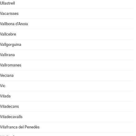
Ullastrell
Vacarisses
Vallbona d'Anoia
Vallcebre
Vallgorguina
Vallirana
Vallromanes
Veciana
Vic
Vilada
Viladecans
Viladecavalls
Vilafranca del Penedès