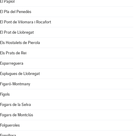
El Papiol
El Pla del Penedès
El Pont de Vilomara i Rocafort
El Prat de Llobregat
Els Hostalets de Pierola
Els Prats de Rei
Esparreguera
Esplugues de Llobregat
Figaró-Montmany
Fígols
Fogars de la Selva
Fogars de Montclús
Folgueroles
Fonollosa