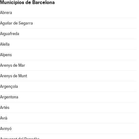
Municipios de Barcelona
Abrera
Aguilar de Segarra
Aiguafreda
Alella
Alpens
Arenys de Mar
Arenys de Munt
Argençola
Argentona
Artés
Avià
Avinyó