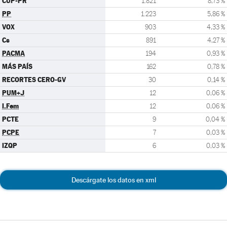
CUP-PR
1.821
8,73 %
PP
1.223
5,86 %
VOX
903
4,33 %
Cs
891
4,27 %
PACMA
194
0,93 %
MÁS PAÍS
162
0,78 %
RECORTES CERO-GV
30
0,14 %
PUM+J
12
0,06 %
I.Fem
12
0,06 %
PCTE
9
0,04 %
PCPE
7
0,03 %
IZQP
6
0,03 %
Descárgate los datos en xml