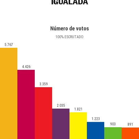
IGUALADA
Número de votos
100
%
ESCRUTADO
5.767
4.426
3.359
2.035
1.821
1.223
903
891