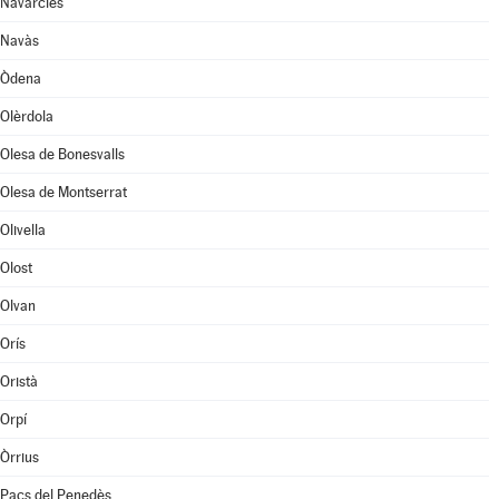
Navarcles
Navàs
Òdena
Olèrdola
Olesa de Bonesvalls
Olesa de Montserrat
Olivella
Olost
Olvan
Orís
Oristà
Orpí
Òrrius
Pacs del Penedès