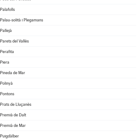
Palafolls
Palau-solità i Plegamans
Pallejà
Parets del Vallès
Perafita
Piera
Pineda de Mar
Polinyà
Pontons
Prats de Lluçanès
Premià de Dalt
Premià de Mar
Puigdàlber