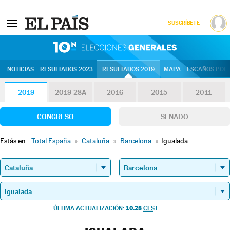
SUSCRÍBETE
10N | Eleccion
NOTICIAS
RESULTADOS 2023
RESULTADOS 2019
MAPA
ESCAÑOS POR 
2019
2019-28A
2016
2015
2011
CONGRESO
SENADO
Estás en:
Total España
»
Cataluña
»
Barcelona
»
Igualada
10.28
ÚLTIMA ACTUALIZACIÓN:
CEST