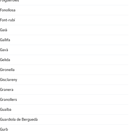
Folgueroles
Fonollosa
Font-rubí
Gaià
Gallifa
Gavà
Gelida
Gironella
Gisclareny
Granera
Granollers
Gualba
Guardiola de Berguedà
Gurb