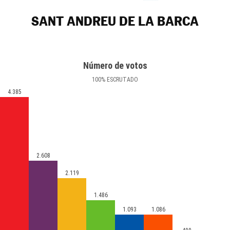
SANT ANDREU DE LA BARCA
Número de votos
100
%
ESCRUTADO
4.385
2.608
2.119
1.486
1.093
1.086