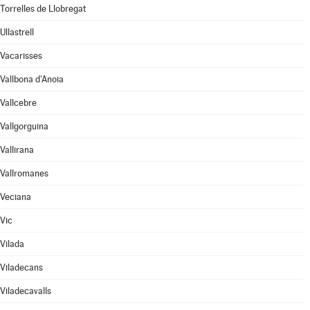
Torrelles de Llobregat
Ullastrell
Vacarisses
Vallbona d'Anoia
Vallcebre
Vallgorguina
Vallirana
Vallromanes
Veciana
Vic
Vilada
Viladecans
Viladecavalls