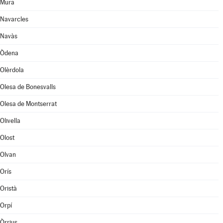
Mura
Navarcles
Navàs
Òdena
Olèrdola
Olesa de Bonesvalls
Olesa de Montserrat
Olivella
Olost
Olvan
Orís
Oristà
Orpí
Òrrius