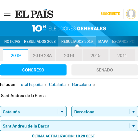
SUSCRÍBETE
10N | Eleccion
NOTICIAS
RESULTADOS 2023
RESULTADOS 2019
MAPA
ESCAÑOS POR 
2019
2019-28A
2016
2015
2011
CONGRESO
SENADO
Estás en:
Total España
»
Cataluña
»
Barcelona
»
Sant Andreu de la Barca
10.28
ÚLTIMA ACTUALIZACIÓN:
CEST