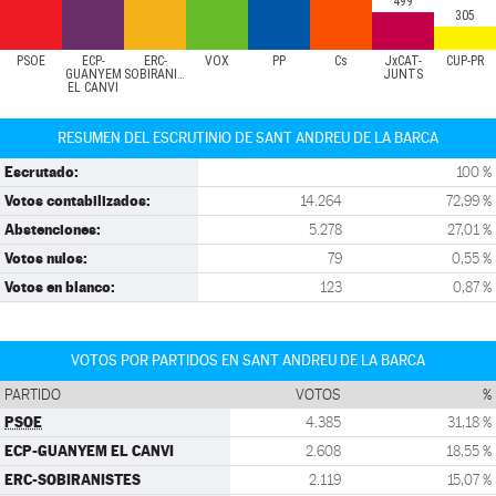
499
305
PSOE
ECP-
ERC-
VOX
PP
Cs
JxCAT-
CUP-PR
GUANYEM
SOBIRANISTES
JUNTS
EL CANVI
RESUMEN DEL ESCRUTINIO DE SANT ANDREU DE LA BARCA
Escrutado:
100 %
Votos contabilizados:
14.264
72,99 %
Abstenciones:
5.278
27,01 %
Votos nulos:
79
0,55 %
Votos en blanco:
123
0,87 %
VOTOS POR PARTIDOS EN SANT ANDREU DE LA BARCA
PARTIDO
VOTOS
%
PSOE
4.385
31,18 %
ECP-GUANYEM EL CANVI
2.608
18,55 %
ERC-SOBIRANISTES
2.119
15,07 %