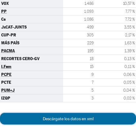
VOX
1.486
10,57 %
PP
1.093
7,77 %
Cs
1.086
7,72 %
JxCAT-JUNTS
499
3,55 %
CUP-PR
305
2,17 %
MÁS PAÍS
229
1,63 %
PACMA
195
1,39 %
RECORTES CERO-GV
18
0,13 %
I.Fem
15
0,11 %
PCPE
9
0,06 %
PCTE
7
0,05 %
PUM+J
5
0,04 %
IZQP
3
0,02 %
Descárgate los datos en xml