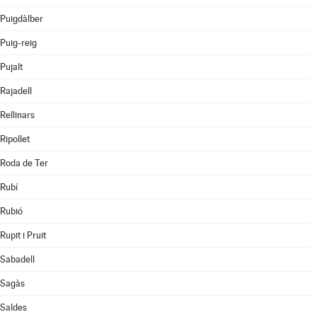
Puigdàlber
Puig-reig
Pujalt
Rajadell
Rellinars
Ripollet
Roda de Ter
Rubí
Rubió
Rupit i Pruit
Sabadell
Sagàs
Saldes