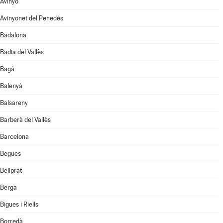
Avinyó
Avinyonet del Penedès
Badalona
Badia del Vallès
Bagà
Balenyà
Balsareny
Barberà del Vallès
Barcelona
Begues
Bellprat
Berga
Bigues i Riells
Borredà