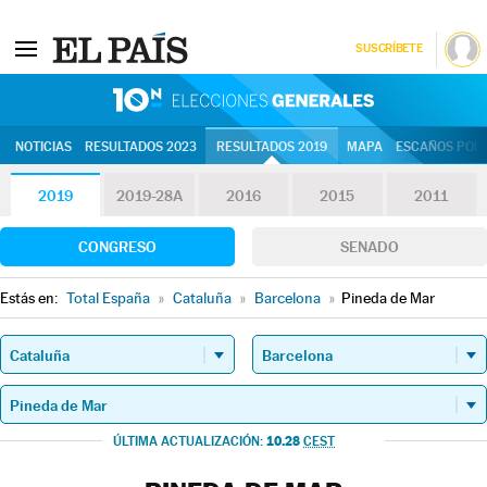
SUSCRÍBETE
10N | Eleccion
NOTICIAS
RESULTADOS 2023
RESULTADOS 2019
MAPA
ESCAÑOS POR 
2019
2019-28A
2016
2015
2011
CONGRESO
SENADO
Estás en:
Total España
»
Cataluña
»
Barcelona
»
Pineda de Mar
10.28
ÚLTIMA ACTUALIZACIÓN:
CEST