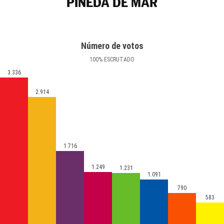
PINEDA DE MAR
Número de votos
100
%
ESCRUTADO
3.336
2.914
1.716
1.249
1.231
1.091
790
583