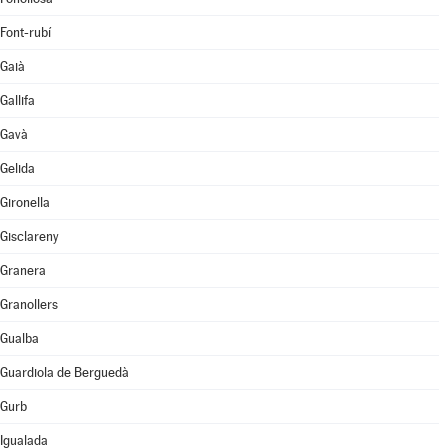
Font-rubí
Gaià
Gallifa
Gavà
Gelida
Gironella
Gisclareny
Granera
Granollers
Gualba
Guardiola de Berguedà
Gurb
Igualada