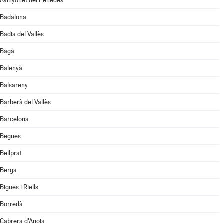
Avinyonet del Penedès
Badalona
Badia del Vallès
Bagà
Balenyà
Balsareny
Barberà del Vallès
Barcelona
Begues
Bellprat
Berga
Bigues i Riells
Borredà
Cabrera d'Anoia