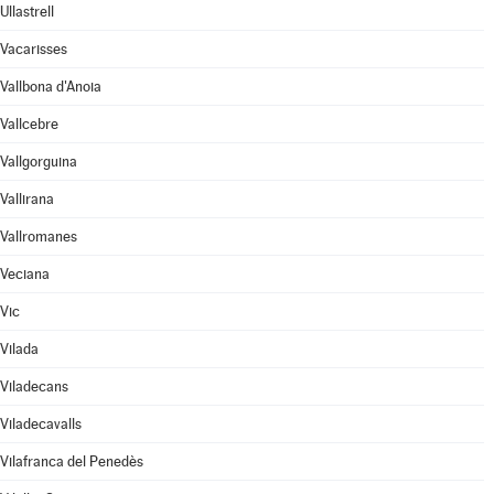
Ullastrell
Vacarisses
Vallbona d'Anoia
Vallcebre
Vallgorguina
Vallirana
Vallromanes
Veciana
Vic
Vilada
Viladecans
Viladecavalls
Vilafranca del Penedès