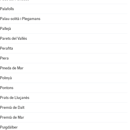
Palafolls
Palau-solità i Plegamans
Pallejà
Parets del Vallès
Perafita
Piera
Pineda de Mar
Polinyà
Pontons
Prats de Lluçanès
Premià de Dalt
Premià de Mar
Puigdàlber