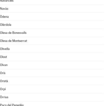
Navarcles
Navàs
Òdena
Olèrdola
Olesa de Bonesvalls
Olesa de Montserrat
Olivella
Olost
Olvan
Orís
Oristà
Orpí
Òrrius
Pacs del Penedès