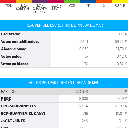
PSOE
ERC-
ECP-
JxCAT-
VOX
PP
Cs
CUP-PR
SOBIRANISTES
GUANYEM
JUNTS
EL CANVI
RESUMEN DEL ESCRUTINIO DE PINEDA DE MAR
Escrutado:
100 %
Votos contabilizados:
13.421
68,22 %
Abstenciones:
6.253
31,78 %
Votos nulos:
57
0,42 %
Votos en blanco:
70
0,52 %
VOTOS POR PARTIDOS EN PINEDA DE MAR
PARTIDO
VOTOS
%
PSOE
3.336
25,09 %
ERC-SOBIRANISTES
2.914
21,92 %
ECP-GUANYEM EL CANVI
1.716
12,91 %
JxCAT-JUNTS
1.249
9,4 %