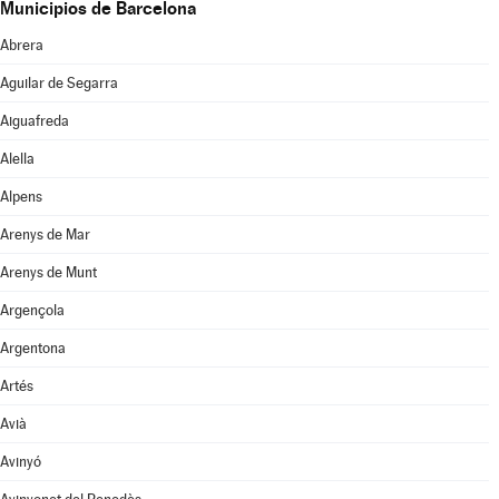
Municipios de Barcelona
Abrera
Aguilar de Segarra
Aiguafreda
Alella
Alpens
Arenys de Mar
Arenys de Munt
Argençola
Argentona
Artés
Avià
Avinyó