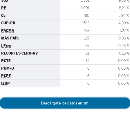
VOX
1.231
9,26 %
PP
1.091
8,21 %
Cs
790
5,94 %
CUP-PR
583
4,39 %
PACMA
169
1,27 %
MÁS PAÍS
127
0,96 %
I.Fem
37
0,28 %
RECORTES CERO-GV
21
0,16 %
PCTE
12
0,09 %
PUM+J
6
0,05 %
PCPE
6
0,05 %
IZQP
6
0,05 %
Descárgate los datos en xml