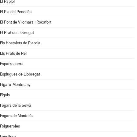
El Papiol
El Pla del Penedès
El Pont de Vilomara i Rocafort
El Prat de Llobregat
Els Hostalets de Pierola
Els Prats de Rei
Esparreguera
Esplugues de Llobregat
Figaró-Montmany
Fígols
Fogars de la Selva
Fogars de Montclús
Folgueroles
Fonollosa