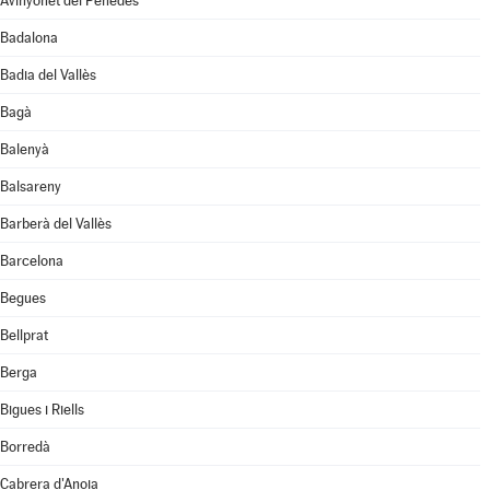
Avinyonet del Penedès
Badalona
Badia del Vallès
Bagà
Balenyà
Balsareny
Barberà del Vallès
Barcelona
Begues
Bellprat
Berga
Bigues i Riells
Borredà
Cabrera d'Anoia