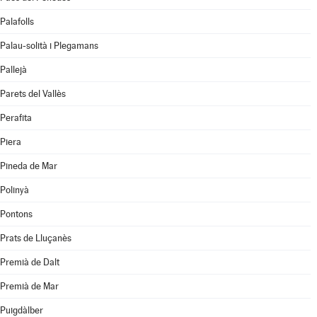
Palafolls
Palau-solità i Plegamans
Pallejà
Parets del Vallès
Perafita
Piera
Pineda de Mar
Polinyà
Pontons
Prats de Lluçanès
Premià de Dalt
Premià de Mar
Puigdàlber