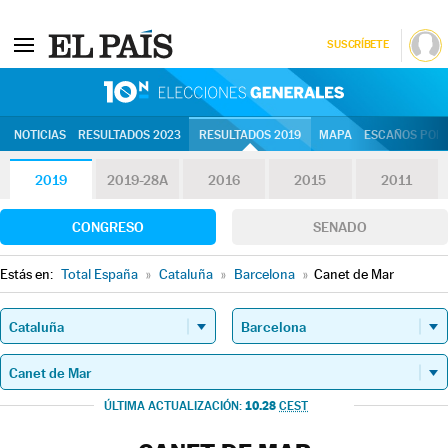
SUSCRÍBETE
10N | Eleccion
NOTICIAS
RESULTADOS 2023
RESULTADOS 2019
MAPA
ESCAÑOS POR 
2019
2019-28A
2016
2015
2011
CONGRESO
SENADO
Estás en:
Total España
»
Cataluña
»
Barcelona
»
Canet de Mar
10.28
ÚLTIMA ACTUALIZACIÓN:
CEST