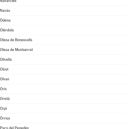
Navarcles
Navàs
Òdena
Olèrdola
Olesa de Bonesvalls
Olesa de Montserrat
Olivella
Olost
Olvan
Orís
Oristà
Orpí
Òrrius
Pacs del Penedès