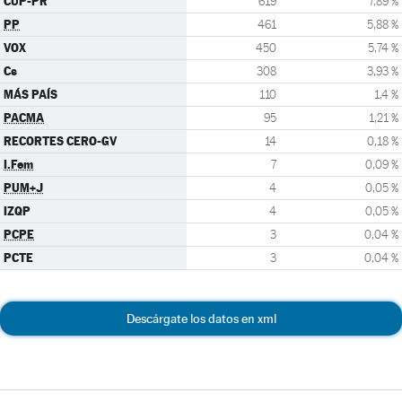
CUP-PR
619
7,89 %
PP
461
5,88 %
VOX
450
5,74 %
Cs
308
3,93 %
MÁS PAÍS
110
1,4 %
PACMA
95
1,21 %
RECORTES CERO-GV
14
0,18 %
I.Fem
7
0,09 %
PUM+J
4
0,05 %
IZQP
4
0,05 %
PCPE
3
0,04 %
PCTE
3
0,04 %
Descárgate los datos en xml