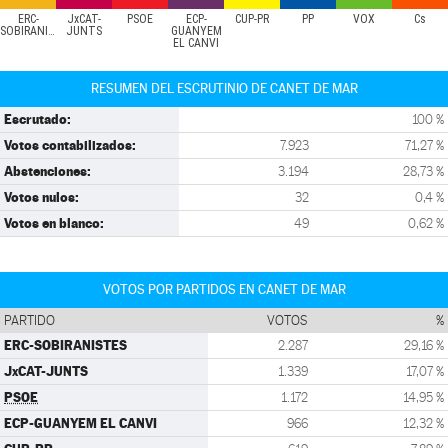
ERC-
JxCAT-
PSOE
ECP-
CUP-PR
PP
VOX
Cs
SOBIRANISTES
JUNTS
GUANYEM
EL CANVI
RESUMEN DEL ESCRUTINIO DE CANET DE MAR
Escrutado:
100 %
Votos contabilizados:
7.923
71,27 %
Abstenciones:
3.194
28,73 %
Votos nulos:
32
0,4 %
Votos en blanco:
49
0,62 %
VOTOS POR PARTIDOS EN CANET DE MAR
PARTIDO
VOTOS
%
ERC-SOBIRANISTES
2.287
29,16 %
JxCAT-JUNTS
1.339
17,07 %
PSOE
1.172
14,95 %
ECP-GUANYEM EL CANVI
966
12,32 %