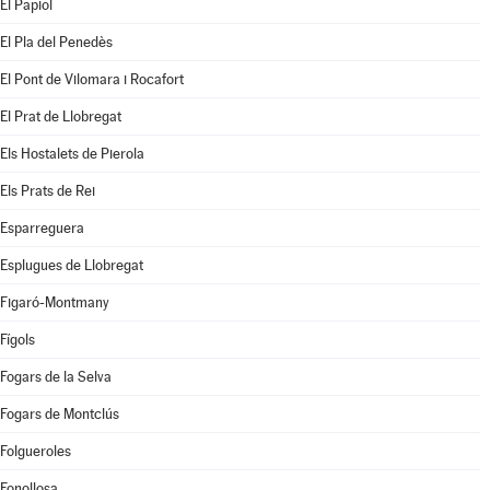
El Papiol
El Pla del Penedès
El Pont de Vilomara i Rocafort
El Prat de Llobregat
Els Hostalets de Pierola
Els Prats de Rei
Esparreguera
Esplugues de Llobregat
Figaró-Montmany
Fígols
Fogars de la Selva
Fogars de Montclús
Folgueroles
Fonollosa