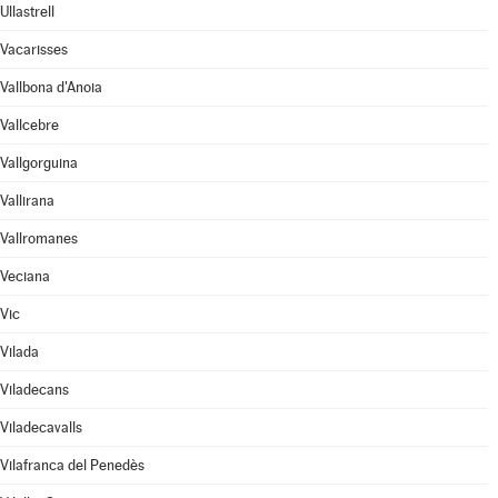
Ullastrell
Vacarisses
Vallbona d'Anoia
Vallcebre
Vallgorguina
Vallirana
Vallromanes
Veciana
Vic
Vilada
Viladecans
Viladecavalls
Vilafranca del Penedès