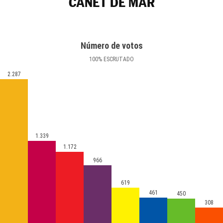
CANET DE MAR
Número de votos
100
%
ESCRUTADO
2.287
1.339
1.172
966
619
461
450
308