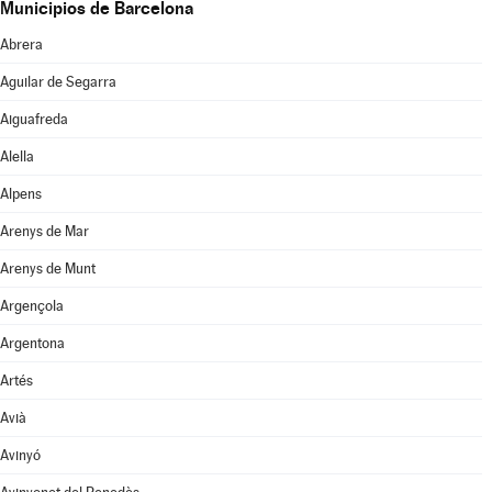
Municipios de Barcelona
Abrera
Aguilar de Segarra
Aiguafreda
Alella
Alpens
Arenys de Mar
Arenys de Munt
Argençola
Argentona
Artés
Avià
Avinyó