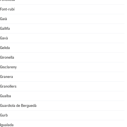
Font-rubí
Gaià
Gallifa
Gavà
Gelida
Gironella
Gisclareny
Granera
Granollers
Gualba
Guardiola de Berguedà
Gurb
Igualada