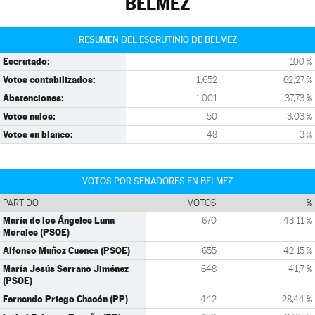
BELMEZ
RESUMEN DEL ESCRUTINIO DE BELMEZ
Escrutado:
100 %
Votos contabilizados:
1.652
62,27 %
Abstenciones:
1.001
37,73 %
Votos nulos:
50
3,03 %
Votos en blanco:
48
3 %
VOTOS POR SENADORES EN BELMEZ
PARTIDO
VOTOS
%
María de los Ángeles Luna
670
43,11 %
Morales (PSOE)
Alfonso Muñoz Cuenca (PSOE)
655
42,15 %
María Jesús Serrano Jiménez
648
41,7 %
(PSOE)
Fernando Priego Chacón (PP)
442
28,44 %