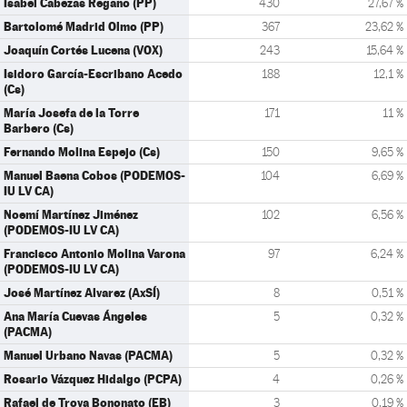
Isabel Cabezas Regaño (PP)
430
27,67 %
Bartolomé Madrid Olmo (PP)
367
23,62 %
Joaquín Cortés Lucena (VOX)
243
15,64 %
Isidoro García-Escribano Acedo
188
12,1 %
(Cs)
María Josefa de la Torre
171
11 %
Barbero (Cs)
Fernando Molina Espejo (Cs)
150
9,65 %
Manuel Baena Cobos (PODEMOS-
104
6,69 %
IU LV CA)
Noemí Martínez Jiménez
102
6,56 %
(PODEMOS-IU LV CA)
Francisco Antonio Molina Varona
97
6,24 %
(PODEMOS-IU LV CA)
José Martínez Alvarez (AxSÍ)
8
0,51 %
Ana María Cuevas Ángeles
5
0,32 %
(PACMA)
Manuel Urbano Navas (PACMA)
5
0,32 %
Rosario Vázquez Hidalgo (PCPA)
4
0,26 %
Rafael de Troya Bononato (EB)
3
0,19 %