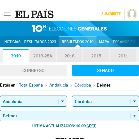
SUSCRÍBETE
10N | Eleccion
NOTICIAS
RESULTADOS 2023
RESULTADOS 2019
MAPA
ESCAÑOS POR 
2019
2019-28A
2016
2015
2011
CONGRESO
SENADO
Estás en:
Total España
»
Andalucía
»
Córdoba
»
Belmez
10.09
ÚLTIMA ACTUALIZACIÓN:
CEST