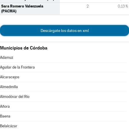
Sara Romero Valenzuela
2
0,13 %
(PACMA)
Descárgate los datos en xml
Municipios de Córdoba
Adamuz
Aguilar de la Frontera
Alcaracejos
Almedinilla
Almodóvar del Río
Añora
Baena
Belalcázar