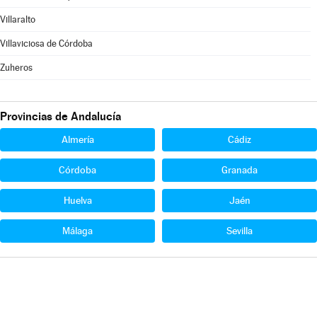
Villaralto
Villaviciosa de Córdoba
Zuheros
Provincias de Andalucía
Almería
Cádiz
Córdoba
Granada
Huelva
Jaén
Málaga
Sevilla