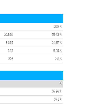
100 %
10.390
75,43 %
3.385
24,57 %
545
5,25 %
276
2,8 %
%
37,96 %
37,1 %