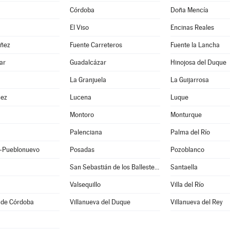
Córdoba
Doña Mencía
El Viso
Encinas Reales
ñez
Fuente Carreteros
Fuente la Lancha
ar
Guadalcázar
Hinojosa del Duque
La Granjuela
La Guijarrosa
uez
Lucena
Luque
Montoro
Monturque
Palenciana
Palma del Río
-Pueblonuevo
Posadas
Pozoblanco
San Sebastián de los Ballesteros
Santaella
a
Valsequillo
Villa del Río
 de Córdoba
Villanueva del Duque
Villanueva del Rey