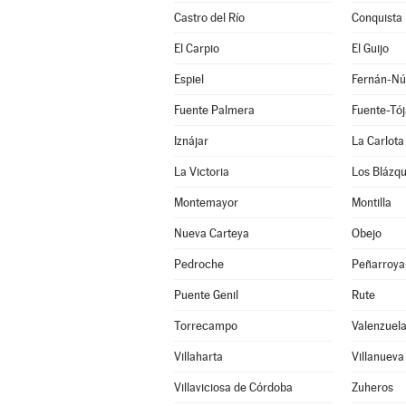
Castro del Río
Conquista
El Carpio
El Guijo
Espiel
Fernán-Nú
Fuente Palmera
Fuente-Tój
Iznájar
La Carlota
La Victoria
Los Blázq
Montemayor
Montilla
Nueva Carteya
Obejo
Pedroche
Peñarroya
Puente Genil
Rute
Torrecampo
Valenzuel
Villaharta
Villanueva
Villaviciosa de Córdoba
Zuheros