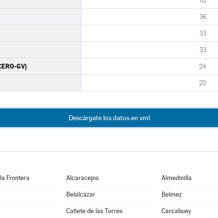
61
36
33
33
 CERO-GV)
24
20
Descárgate los datos en xml
 la Frontera
Alcaracejos
Almedinilla
Belalcázar
Belmez
Cañete de las Torres
Carcabuey