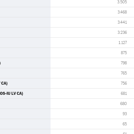
3.505
3.468
3.441
3.236
1.127
875
)
798
765
 CA)
756
OS-IU LV CA)
681
680
93
65