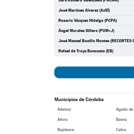
Sara Romero Valenzuela (PACMA)
José Martínez Alvarez (AxSÍ)
Rosario Vázquez Hidalgo (PCPA)
Ángel Morales Sillero (PUM+J)
José Manuel Bonillo Montes (RECORTES
Rafael de Troya Bononato (EB)
Municipios de Córdoba
Adamuz
Aguilar de
Añora
Baena
Bujalance
Cabra