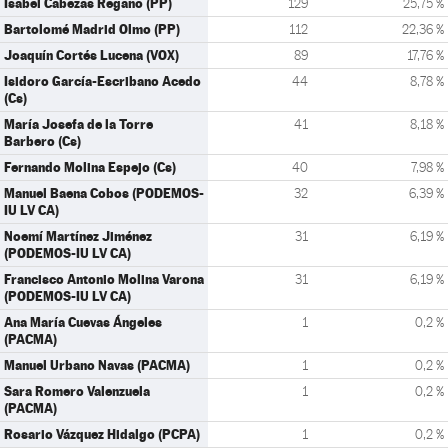
Isabel Cabezas Regaño (PP)
129
25,75 %
Bartolomé Madrid Olmo (PP)
112
22,36 %
Joaquín Cortés Lucena (VOX)
89
17,76 %
Isidoro García-Escribano Acedo
44
8,78 %
(Cs)
María Josefa de la Torre
41
8,18 %
Barbero (Cs)
Fernando Molina Espejo (Cs)
40
7,98 %
Manuel Baena Cobos (PODEMOS-
32
6,39 %
IU LV CA)
Noemí Martínez Jiménez
31
6,19 %
(PODEMOS-IU LV CA)
Francisco Antonio Molina Varona
31
6,19 %
(PODEMOS-IU LV CA)
Ana María Cuevas Ángeles
1
0,2 %
(PACMA)
Manuel Urbano Navas (PACMA)
1
0,2 %
Sara Romero Valenzuela
1
0,2 %
(PACMA)
Rosario Vázquez Hidalgo (PCPA)
1
0,2 %