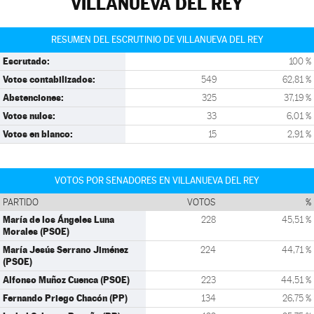
VILLANUEVA DEL REY
RESUMEN DEL ESCRUTINIO DE VILLANUEVA DEL REY
Escrutado:
100 %
Votos contabilizados:
549
62,81 %
Abstenciones:
325
37,19 %
Votos nulos:
33
6,01 %
Votos en blanco:
15
2,91 %
VOTOS POR SENADORES EN VILLANUEVA DEL REY
PARTIDO
VOTOS
%
María de los Ángeles Luna
228
45,51 %
Morales (PSOE)
María Jesús Serrano Jiménez
224
44,71 %
(PSOE)
Alfonso Muñoz Cuenca (PSOE)
223
44,51 %
Fernando Priego Chacón (PP)
134
26,75 %