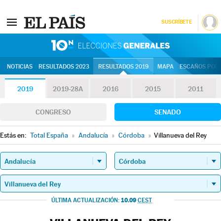
SUSCRÍBETE
10N | Eleccion
NOTICIAS
RESULTADOS 2023
RESULTADOS 2019
MAPA
ESCAÑOS POR 
2019
2019-28A
2016
2015
2011
CONGRESO
SENADO
Estás en:
Total España
»
Andalucía
»
Córdoba
»
Villanueva del Rey
10.09
ÚLTIMA ACTUALIZACIÓN:
CEST