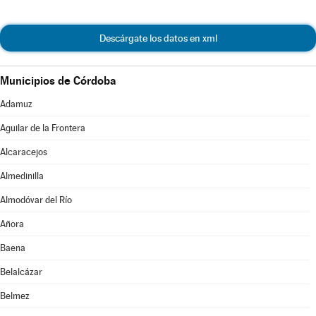
Descárgate los datos en xml
Municipios de Córdoba
Adamuz
Aguilar de la Frontera
Alcaracejos
Almedinilla
Almodóvar del Río
Añora
Baena
Belalcázar
Belmez