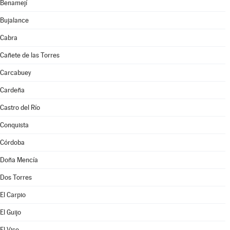
Benamejí
Bujalance
Cabra
Cañete de las Torres
Carcabuey
Cardeña
Castro del Río
Conquista
Córdoba
Doña Mencía
Dos Torres
El Carpio
El Guijo
El Viso