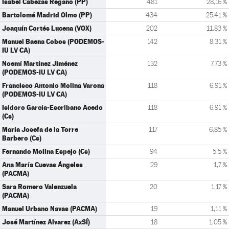
Isabel Cabezas Regaño (PP)
481
28,16 %
Bartolomé Madrid Olmo (PP)
434
25,41 %
Joaquín Cortés Lucena (VOX)
202
11,83 %
Manuel Baena Cobos (PODEMOS-
142
8,31 %
IU LV CA)
Noemí Martínez Jiménez
132
7,73 %
(PODEMOS-IU LV CA)
Francisco Antonio Molina Varona
118
6,91 %
(PODEMOS-IU LV CA)
Isidoro García-Escribano Acedo
118
6,91 %
(Cs)
María Josefa de la Torre
117
6,85 %
Barbero (Cs)
Fernando Molina Espejo (Cs)
94
5,5 %
Ana María Cuevas Ángeles
29
1,7 %
(PACMA)
Sara Romero Valenzuela
20
1,17 %
(PACMA)
Manuel Urbano Navas (PACMA)
19
1,11 %
José Martínez Alvarez (AxSÍ)
18
1,05 %