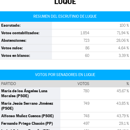
LUQUE
RESUMEN DEL ESCRUTINIO DE LUQUE
Escrutado:
100 %
Votos contabilizados:
1.854
71,94 %
Abstenciones:
723
28,06 %
Votos nulos:
86
4,64 %
Votos en blanco:
60
3,39 %
VOTOS POR SENADORES EN LUQUE
PARTIDO
VOTOS
%
María de los Ángeles Luna
780
45,67 %
Morales (PSOE)
María Jesús Serrano Jiménez
749
43,85 %
(PSOE)
Alfonso Muñoz Cuenca (PSOE)
748
43,79 %
Fernando Priego Chacón (PP)
497
29,1 %