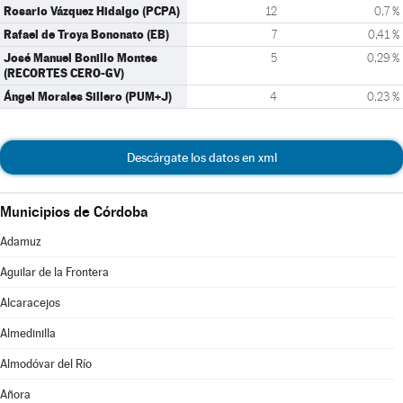
Rosario Vázquez Hidalgo (PCPA)
12
0,7 %
Rafael de Troya Bononato (EB)
7
0,41 %
José Manuel Bonillo Montes
5
0,29 %
(RECORTES CERO-GV)
Ángel Morales Sillero (PUM+J)
4
0,23 %
Descárgate los datos en xml
Municipios de Córdoba
Adamuz
Aguilar de la Frontera
Alcaracejos
Almedinilla
Almodóvar del Río
Añora