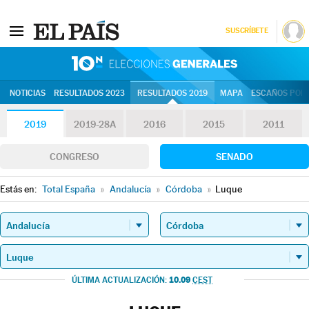
SUSCRÍBETE
10N | Eleccion
NOTICIAS
RESULTADOS 2023
RESULTADOS 2019
MAPA
ESCAÑOS POR 
2019
2019-28A
2016
2015
2011
CONGRESO
SENADO
Estás en:
Total España
»
Andalucía
»
Córdoba
»
Luque
10.09
ÚLTIMA ACTUALIZACIÓN:
CEST