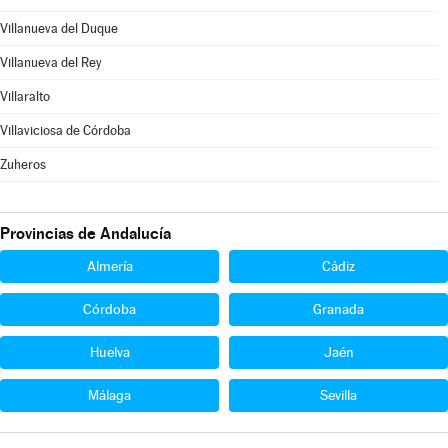
Villanueva del Duque
Villanueva del Rey
Villaralto
Villaviciosa de Córdoba
Zuheros
Provincias de Andalucía
Almería
Cádiz
Córdoba
Granada
Huelva
Jaén
Málaga
Sevilla