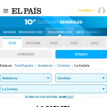
SUSCRÍBETE
10N | Eleccion
NOTICIAS
RESULTADOS 2023
RESULTADOS 2019
MAPA
ESCAÑOS POR 
2019
2019-28A
2016
2015
2011
CONGRESO
SENADO
Estás en:
Total España
»
Andalucía
»
Córdoba
»
La Carlota
10.09
ÚLTIMA ACTUALIZACIÓN:
CEST