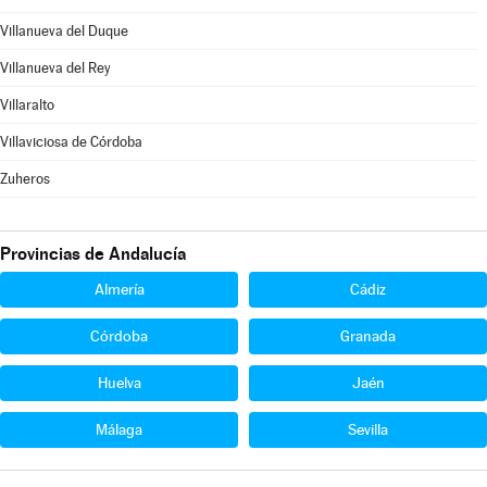
Villanueva del Duque
Villanueva del Rey
Villaralto
Villaviciosa de Córdoba
Zuheros
Provincias de Andalucía
Almería
Cádiz
Córdoba
Granada
Huelva
Jaén
Málaga
Sevilla