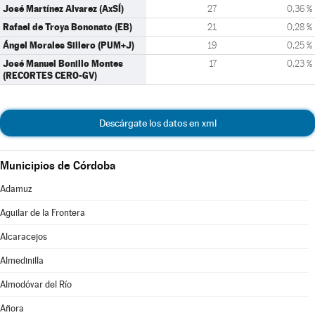
José Martínez Alvarez (AxSÍ)
27
0,36 %
Rafael de Troya Bononato (EB)
21
0,28 %
Ángel Morales Sillero (PUM+J)
19
0,25 %
José Manuel Bonillo Montes
17
0,23 %
(RECORTES CERO-GV)
Descárgate los datos en xml
Municipios de Córdoba
Adamuz
Aguilar de la Frontera
Alcaracejos
Almedinilla
Almodóvar del Río
Añora