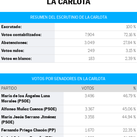
LA CARLOTA
RESUMEN DEL ESCRUTINIO DE LA CARLOTA
Escrutado:
100 %
Votos contabilizados:
7.904
72,16 %
Abstenciones:
3.049
27,84 %
Votos nulos:
249
3,15 %
Votos en blanco:
183
2,39 %
VOTOS POR SENADORES EN LA CARLOTA
PARTIDO
VOTOS
%
María de los Ángeles Luna
3.496
46,79 %
Morales (PSOE)
Alfonso Muñoz Cuenca (PSOE)
3.367
45,06 %
María Jesús Serrano Jiménez
3.358
44,94 %
(PSOE)
Fernando Priego Chacón (PP)
1.670
22,35 %