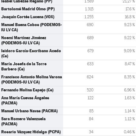
Isabel Cabezas Regaño (PP)
1.589
21,27 %
Bartolomé Madrid Olmo (PP)
1.315
17,6 %
Joaquín Cortés Lucena (VOX)
1.255
16,8 %
Manuel Baena Cobos (PODEMOS-
690
9,23 %
IU LV CA)
Noemí Martínez Jiménez
689
9,22 %
(PODEMOS-IU LV CA)
Isidoro García-Escribano Acedo
679
9,09 %
(Cs)
María Josefa de la Torre
633
8,47 %
Barbero (Cs)
Francisco Antonio Molina Varona
624
8,35 %
(PODEMOS-IU LV CA)
Fernando Molina Espejo (Cs)
520
6,96 %
Ana María Cuevas Ángeles
122
1,63 %
(PACMA)
Manuel Urbano Navas (PACMA)
85
1,14 %
Sara Romero Valenzuela
84
1,12 %
(PACMA)
Rosario Vázquez Hidalgo (PCPA)
34
0,46 %