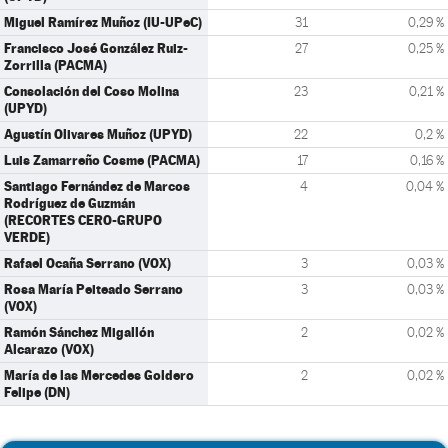
Miguel Ramírez Muñoz (IU-UPeC)
31
0,29 %
Francisco José González Ruiz-
27
0,25 %
Zorrilla (PACMA)
Consolación del Coso Molina
23
0,21 %
(UPYD)
Agustín Olivares Muñoz (UPYD)
22
0,2 %
Luis Zamarreño Cosme (PACMA)
17
0,16 %
Santiago Fernández de Marcos
4
0,04 %
Rodríguez de Guzmán
(RECORTES CERO-GRUPO
VERDE)
Rafael Ocaña Serrano (VOX)
3
0,03 %
Rosa María Peiteado Serrano
3
0,03 %
(VOX)
Ramón Sánchez Migallón
2
0,02 %
Alcarazo (VOX)
María de las Mercedes Goldero
2
0,02 %
Felipe (DN)