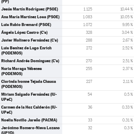
(PP)
Jesús Martín Rodríguez (PSOE)
1.125
10,44 %
Ana María Martínez Losa (PSOE)
1.083
10,05 %
Luis Rubio Bremard (PSOE)
1.072
9,95 %
Ángela López Castro (C's)
328
3,04 %
Javier Molinero Fernández (C's)
288
2,67 %
Luis Benítez de Lugo Enrich
272
2,52 %
(PODEMOS)
Richard Andrés Domínguez (C's)
270
2,51 %
Nuria Moraga Yébenes
255
2,37 %
(PODEMOS)
Clorinda Ivonne Tejada Chauca
227
2,11 %
(PODEMOS)
Miriam Salgado Fernández (IU-
54
0,5 %
UPeC)
Carmen de la Hoz Calderón (IU-
36
0,33 %
UPeC)
Noelia Novillo Jareño (PACMA)
33
0,31 %
Jerónimo Romero-Nieva Lozano
32
0,3 %
(UPYD)