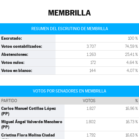
MEMBRILLA
RESUMEN DEL ESCRUTINIO DE MEMBRILLA
Escrutado:
100 %
Votos contabilizados:
3.707
74,59 %
Abstenciones:
1.263
25,41 %
Votos nulos:
172
4,64 %
Votos en blanco:
144
4,07 %
VOTOS POR SENADORES EN MEMBRILLA
PARTIDO
VOTOS
%
Carlos Manuel Cotillas López
1.827
16,96 %
(PP)
Miguel Ángel Valverde Menchero
1.802
16,73 %
(PP)
Cristina Flora Molina Ciudad
1.792
16,63 %