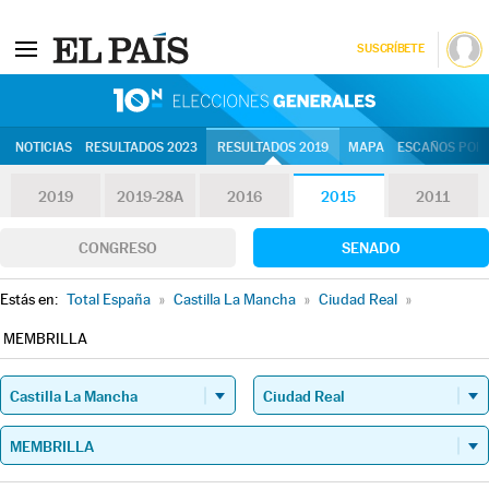
SUSCRÍBETE
10N | Eleccion
NOTICIAS
RESULTADOS 2023
RESULTADOS 2019
MAPA
ESCAÑOS POR 
2019
2019-28A
2016
2015
2011
CONGRESO
SENADO
Estás en:
Total España
»
Castilla La Mancha
»
Ciudad Real
»
MEMBRILLA