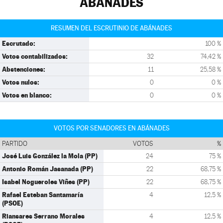
ABÁNADES
RESUMEN DEL ESCRUTINIO DE ABÁNADES
Escrutado:
100 %
Votos contabilizados:
32
74,42 %
Abstenciones:
11
25,58 %
Votos nulos:
0
0 %
Votos en blanco:
0
0 %
VOTOS POR SENADORES EN ABÁNADES
PARTIDO
VOTOS
%
José Luis González la Mola (PP)
24
75 %
Antonio Román Jasanada (PP)
22
68,75 %
Isabel Nogueroles Viñes (PP)
22
68,75 %
Rafael Esteban Santamaría
4
12,5 %
(PSOE)
Riansares Serrano Morales
4
12,5 %