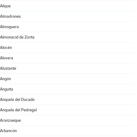
Alique
Almadrones
Almoguera
Almonacid de Zorita
Alocén
Alovera
Alustante
Angón
Anguita
Anquela del Ducado
Anquela del Pedregal
Aranzueque
Arbancón