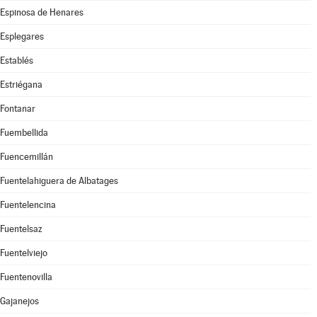
Espinosa de Henares
Esplegares
Establés
Estriégana
Fontanar
Fuembellida
Fuencemillán
Fuentelahiguera de Albatages
Fuentelencina
Fuentelsaz
Fuentelviejo
Fuentenovilla
Gajanejos