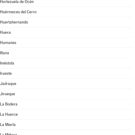
Hortezuela de Océn
Huérmeces del Cerro
Huertahernando
Hueva
Humanes
Illana
Iniéstola
Irueste
Jadraque
Jirueque
La Bodera
La Huerce
La Mierla
La Miñosa