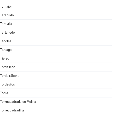
Tamajón
Taragudo
Taravilla
Tartanedo
Tendilla
Terzaga
Tierzo
Tordellego
Tordelrábano
Tordesilos
Torija
Torrecuadrada de Molina
Torrecuadradilla