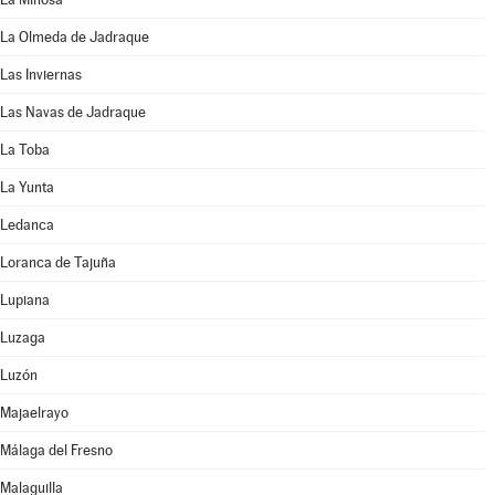
La Olmeda de Jadraque
Las Inviernas
Las Navas de Jadraque
La Toba
La Yunta
Ledanca
Loranca de Tajuña
Lupiana
Luzaga
Luzón
Majaelrayo
Málaga del Fresno
Malaguilla