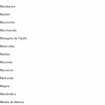
Mandayona
Mantiel
Maranchón
Marchamalo
Masegoso de Tajuña
Matarrubia
Matillas
Mazarete
Mazuecos
Medranda
Megina
Membrillera
Miedes de Atienza