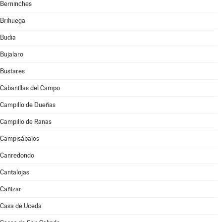
Berninches
Brihuega
Budia
Bujalaro
Bustares
Cabanillas del Campo
Campillo de Dueñas
Campillo de Ranas
Campisábalos
Canredondo
Cantalojas
Cañizar
Casa de Uceda