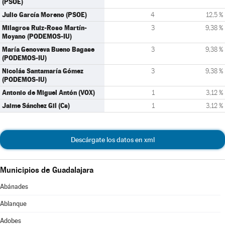
(PSOE)
Julio García Moreno (PSOE)
4
12,5 %
Milagros Ruiz-Roso Martín-
3
9,38 %
Moyano (PODEMOS-IU)
María Genoveva Bueno Bagase
3
9,38 %
(PODEMOS-IU)
Nicolás Santamaría Gómez
3
9,38 %
(PODEMOS-IU)
Antonio de Miguel Antón (VOX)
1
3,12 %
Jaime Sánchez Gil (Cs)
1
3,12 %
Descárgate los datos en xml
Municipios de Guadalajara
Abánades
Ablanque
Adobes