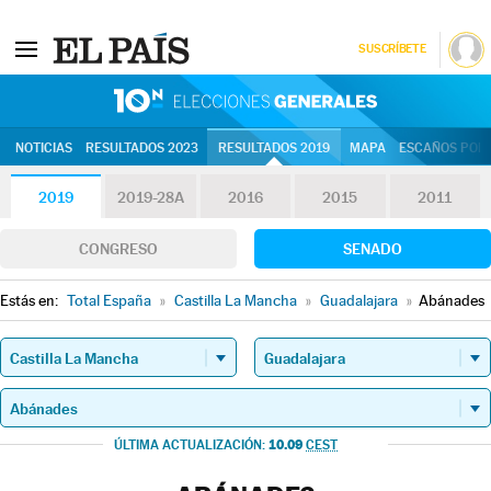
SUSCRÍBETE
10N | Eleccion
NOTICIAS
RESULTADOS 2023
RESULTADOS 2019
MAPA
ESCAÑOS POR 
2019
2019-28A
2016
2015
2011
CONGRESO
SENADO
Estás en:
Total España
»
Castilla La Mancha
»
Guadalajara
»
Abánades
10.09
ÚLTIMA ACTUALIZACIÓN:
CEST