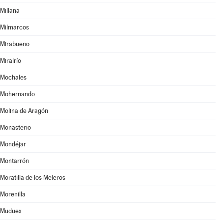
Millana
Milmarcos
Mirabueno
Miralrío
Mochales
Mohernando
Molina de Aragón
Monasterio
Mondéjar
Montarrón
Moratilla de los Meleros
Morenilla
Muduex