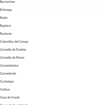
Berninches
Brihuega
Budia
Bujalaro
Bustares
Cabanillas del Campo
Campillo de Dueñas
Campillo de Ranas
Campisábalos
Canredondo
Cantalojas
Cañizar
Casa de Uceda