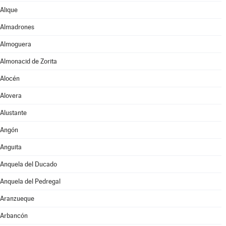
Alique
Almadrones
Almoguera
Almonacid de Zorita
Alocén
Alovera
Alustante
Angón
Anguita
Anquela del Ducado
Anquela del Pedregal
Aranzueque
Arbancón