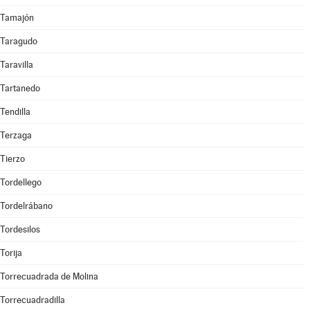
Tamajón
Taragudo
Taravilla
Tartanedo
Tendilla
Terzaga
Tierzo
Tordellego
Tordelrábano
Tordesilos
Torija
Torrecuadrada de Molina
Torrecuadradilla