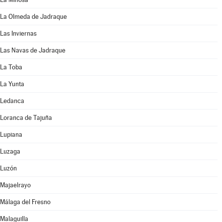
La Olmeda de Jadraque
Las Inviernas
Las Navas de Jadraque
La Toba
La Yunta
Ledanca
Loranca de Tajuña
Lupiana
Luzaga
Luzón
Majaelrayo
Málaga del Fresno
Malaguilla