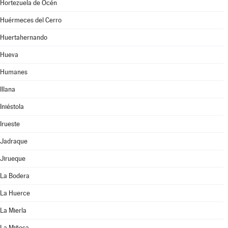
Hortezuela de Océn
Huérmeces del Cerro
Huertahernando
Hueva
Humanes
Illana
Iniéstola
Irueste
Jadraque
Jirueque
La Bodera
La Huerce
La Mierla
La Miñosa