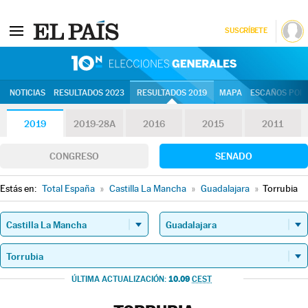
SUSCRÍBETE
10N | Eleccion
NOTICIAS
RESULTADOS 2023
RESULTADOS 2019
MAPA
ESCAÑOS POR 
2019
2019-28A
2016
2015
2011
CONGRESO
SENADO
Estás en:
Total España
»
Castilla La Mancha
»
Guadalajara
»
Torrubia
10.09
ÚLTIMA ACTUALIZACIÓN:
CEST