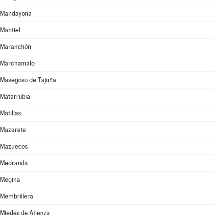
Mandayona
Mantiel
Maranchón
Marchamalo
Masegoso de Tajuña
Matarrubia
Matillas
Mazarete
Mazuecos
Medranda
Megina
Membrillera
Miedes de Atienza