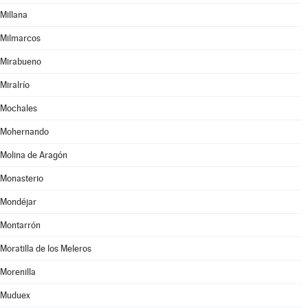
Millana
Milmarcos
Mirabueno
Miralrío
Mochales
Mohernando
Molina de Aragón
Monasterio
Mondéjar
Montarrón
Moratilla de los Meleros
Morenilla
Muduex