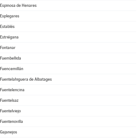
Espinosa de Henares
Esplegares
Establés
Estriégana
Fontanar
Fuembellida
Fuencemillán
Fuentelahiguera de Albatages
Fuentelencina
Fuentelsaz
Fuentelviejo
Fuentenovilla
Gajanejos