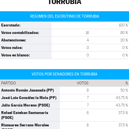
TORRUBIA
RESUMEN DEL ESCRUTINIO DE TORRUBIA
Escrutado:
100 %
Votos contabilizados:
16
80 %
Abstenciones:
4
20 %
Votos nulos:
0
0 %
Votos en blanco:
0
0 %
VOTOS POR SENADORES EN TORRUBIA
PARTIDO
VOTOS
%
Antonio Román Jasanada (PP)
8
50 %
José Luis González la Mola (PP)
7
43,75 %
Julio García Moreno (PSOE)
7
43,75 %
Rafael Esteban Santamaría
6
37,5 %
(PSOE)
Riansares Serrano Morales
6
37,5 %