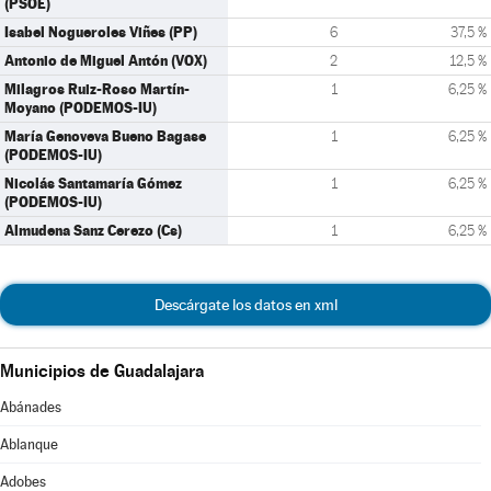
(PSOE)
Isabel Nogueroles Viñes (PP)
6
37,5 %
Antonio de Miguel Antón (VOX)
2
12,5 %
Milagros Ruiz-Roso Martín-
1
6,25 %
Moyano (PODEMOS-IU)
María Genoveva Bueno Bagase
1
6,25 %
(PODEMOS-IU)
Nicolás Santamaría Gómez
1
6,25 %
(PODEMOS-IU)
Almudena Sanz Cerezo (Cs)
1
6,25 %
Descárgate los datos en xml
Municipios de Guadalajara
Abánades
Ablanque
Adobes