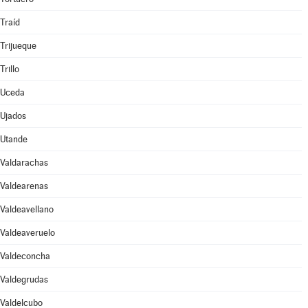
Traíd
Trijueque
Trillo
Uceda
Ujados
Utande
Valdarachas
Valdearenas
Valdeavellano
Valdeaveruelo
Valdeconcha
Valdegrudas
Valdelcubo