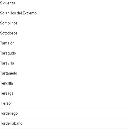
Sigüenza
Solanillos del Extremo
Somolinos
Sotodosos
Tamajón
Taragudo
Taravilla
Tartanedo
Tendilla
Terzaga
Tierzo
Tordellego
Tordelrábano