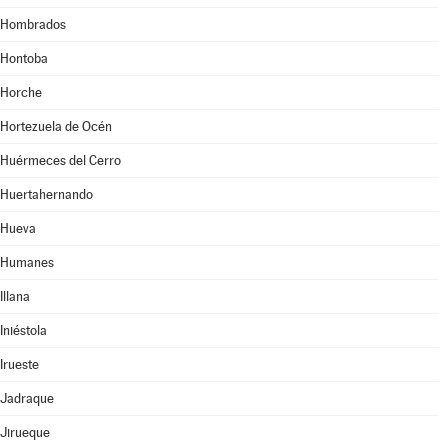
Hombrados
Hontoba
Horche
Hortezuela de Océn
Huérmeces del Cerro
Huertahernando
Hueva
Humanes
Illana
Iniéstola
Irueste
Jadraque
Jirueque