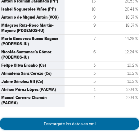
Antonio Román Jasanada (PP)
13
26,53 %
Isabel Nogueroles Viñes (PP)
10
20,41 %
Antonio de Miguel Antón (VOX)
9
18,37 %
Milagros Ruiz-Roso Martín-
9
18,37 %
Moyano (PODEMOS-IU)
María Genoveva Bueno Bagase
7
14,29 %
(PODEMOS-IU)
Nicolás Santamaría Gómez
6
12,24 %
(PODEMOS-IU)
Felipe Oliva Encabo (Cs)
5
10,2 %
Almudena Sanz Cerezo (Cs)
5
10,2 %
Jaime Sánchez Gil (Cs)
5
10,2 %
Ainhoa Pérez López (PACMA)
1
2,04 %
Manuel Carnero Chamón
1
2,04 %
(PACMA)
Descárgate los datos en xml