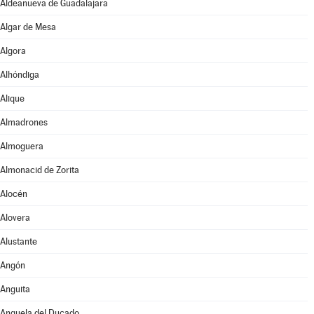
Aldeanueva de Guadalajara
Algar de Mesa
Algora
Alhóndiga
Alique
Almadrones
Almoguera
Almonacid de Zorita
Alocén
Alovera
Alustante
Angón
Anguita
Anquela del Ducado