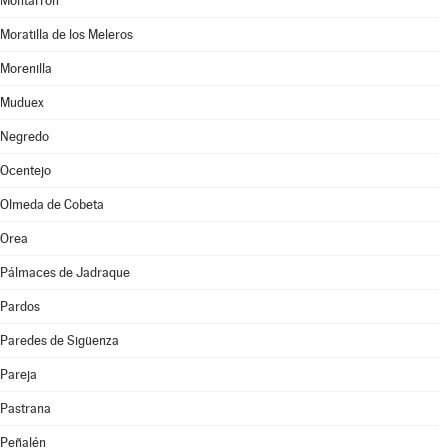
Montarrón
Moratilla de los Meleros
Morenilla
Muduex
Negredo
Ocentejo
Olmeda de Cobeta
Orea
Pálmaces de Jadraque
Pardos
Paredes de Sigüenza
Pareja
Pastrana
Peñalén