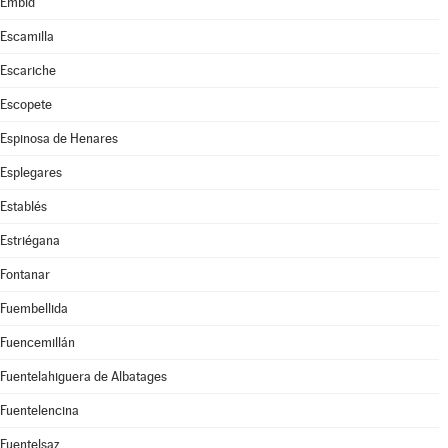
Embid
Escamilla
Escariche
Escopete
Espinosa de Henares
Esplegares
Establés
Estriégana
Fontanar
Fuembellida
Fuencemillán
Fuentelahiguera de Albatages
Fuentelencina
Fuentelsaz