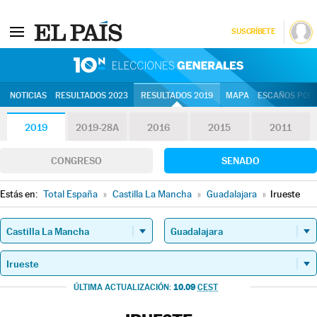
SUSCRÍBETE
10N | Eleccion
NOTICIAS
RESULTADOS 2023
RESULTADOS 2019
MAPA
ESCAÑOS POR 
2019
2019-28A
2016
2015
2011
CONGRESO
SENADO
Estás en:
Total España
»
Castilla La Mancha
»
Guadalajara
»
Irueste
10.09
ÚLTIMA ACTUALIZACIÓN:
CEST