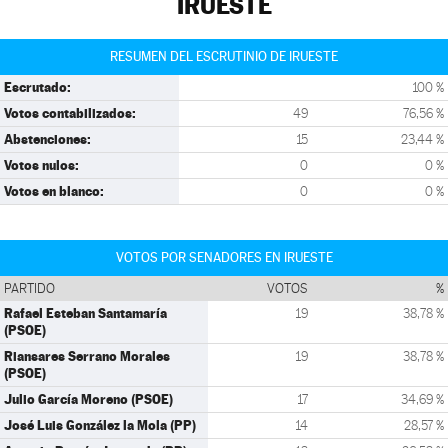
IRUESTE
RESUMEN DEL ESCRUTINIO DE IRUESTE
Escrutado:
100 %
Votos contabilizados:
49
76,56 %
Abstenciones:
15
23,44 %
Votos nulos:
0
0 %
Votos en blanco:
0
0 %
VOTOS POR SENADORES EN IRUESTE
PARTIDO
VOTOS
%
Rafael Esteban Santamaría
19
38,78 %
(PSOE)
Riansares Serrano Morales
19
38,78 %
(PSOE)
Julio García Moreno (PSOE)
17
34,69 %
José Luis González la Mola (PP)
14
28,57 %