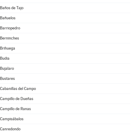
Baños de Tajo
Bañuelos
Barriopedro
Berninches
Brihuega
Budia
Bujalaro
Bustares
Cabanillas del Campo
Campillo de Dueñas
Campillo de Ranas
Campisábalos
Canredondo