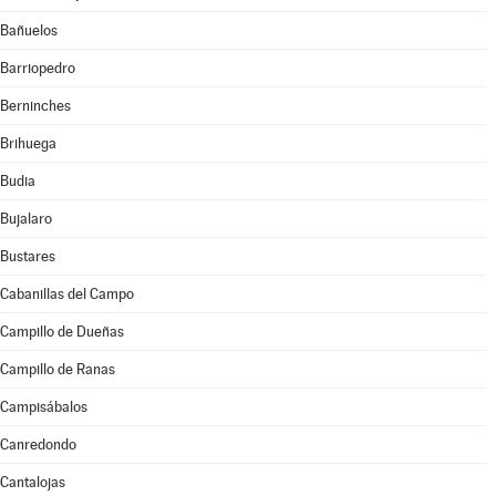
Bañuelos
Barriopedro
Berninches
Brihuega
Budia
Bujalaro
Bustares
Cabanillas del Campo
Campillo de Dueñas
Campillo de Ranas
Campisábalos
Canredondo
Cantalojas