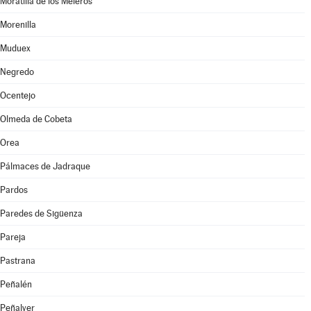
Moratilla de los Meleros
Morenilla
Muduex
Negredo
Ocentejo
Olmeda de Cobeta
Orea
Pálmaces de Jadraque
Pardos
Paredes de Sigüenza
Pareja
Pastrana
Peñalén
Peñalver