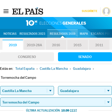
SUSCRÍBETE
10N | Eleccion
NOTICIAS
RESULTADOS 2023
RESULTADOS 2019
MAPA
ESCAÑOS POR 
2019
2019-28A
2016
2015
2011
CONGRESO
SENADO
Estás en:
Total España
»
Castilla La Mancha
»
Guadalajara
»
Torremocha del Campo
10.09
ÚLTIMA ACTUALIZACIÓN:
CEST