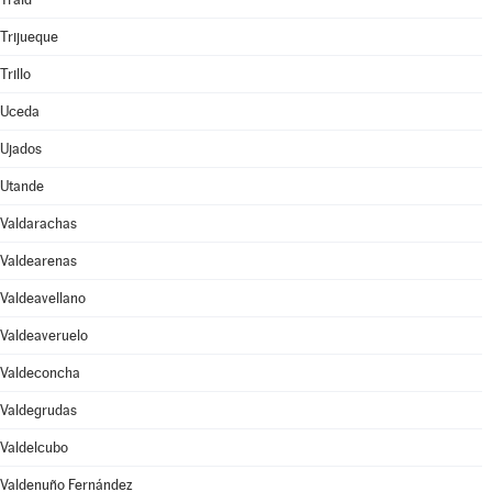
Trijueque
Trillo
Uceda
Ujados
Utande
Valdarachas
Valdearenas
Valdeavellano
Valdeaveruelo
Valdeconcha
Valdegrudas
Valdelcubo
Valdenuño Fernández