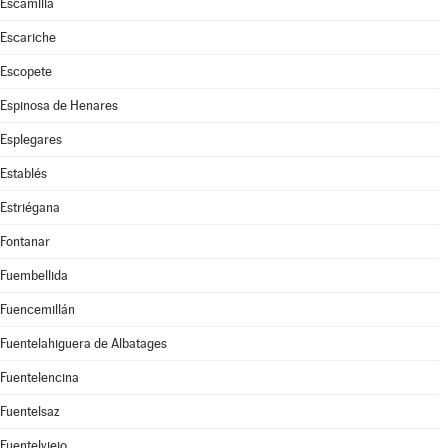
Escamilla
Escariche
Escopete
Espinosa de Henares
Esplegares
Establés
Estriégana
Fontanar
Fuembellida
Fuencemillán
Fuentelahiguera de Albatages
Fuentelencina
Fuentelsaz
Fuentelviejo