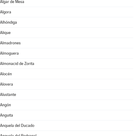
Algar de Mesa
Algora
Alhóndiga
Alique
Almadrones
Almoguera
Almonacid de Zorita
Alocén
Alovera
Alustante
Angón
Anguita
Anquela del Ducado
Anquela del Pedregal