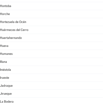
Hontoba
Horche
Hortezuela de Océn
Huérmeces del Cerro
Huertahernando
Hueva
Humanes
Illana
Iniéstola
Irueste
Jadraque
Jirueque
La Bodera