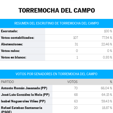
TORREMOCHA DEL CAMPO
RESUMEN DEL ESCRUTINIO DE TORREMOCHA DEL CAMPO
Escrutado:
100 %
Votos contabilizados:
107
77,54 %
Abstenciones:
31
22,46 %
Votos nulos:
0
0 %
Votos en blanco:
1
0,93 %
VOTOS POR SENADORES EN TORREMOCHA DEL CAMPO
PARTIDO
VOTOS
%
Antonio Román Jasanada (PP)
70
66,04 %
José Luis González la Mola (PP)
68
64,15 %
Isabel Nogueroles Viñes (PP)
63
59,43 %
Rafael Esteban Santamaría
20
18,87 %
(PSOE)