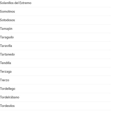
Solanillos del Extremo
Somolinos
Sotodosos
Tamajón
Taragudo
Taravilla
Tartanedo
Tendilla
Terzaga
Tierzo
Tordellego
Tordelrábano
Tordesilos