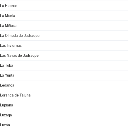
La Huerce
La Mierla
La Miñosa
La Olmeda de Jadraque
Las Inviernas
Las Navas de Jadraque
La Toba
La Yunta
Ledanca
Loranca de Tajuña
Lupiana
Luzaga
Luzón