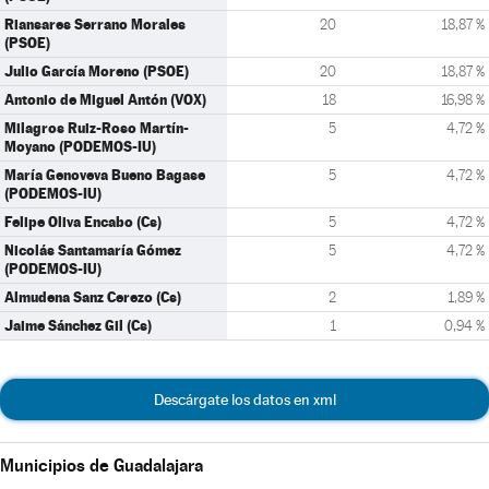
Riansares Serrano Morales
20
18,87 %
(PSOE)
Julio García Moreno (PSOE)
20
18,87 %
Antonio de Miguel Antón (VOX)
18
16,98 %
Milagros Ruiz-Roso Martín-
5
4,72 %
Moyano (PODEMOS-IU)
María Genoveva Bueno Bagase
5
4,72 %
(PODEMOS-IU)
Felipe Oliva Encabo (Cs)
5
4,72 %
Nicolás Santamaría Gómez
5
4,72 %
(PODEMOS-IU)
Almudena Sanz Cerezo (Cs)
2
1,89 %
Jaime Sánchez Gil (Cs)
1
0,94 %
Descárgate los datos en xml
Municipios de Guadalajara