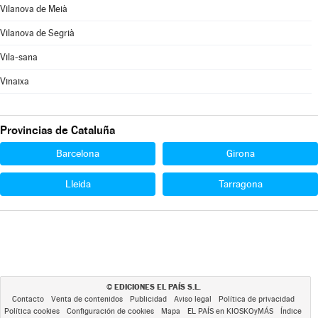
Vilanova de Meià
Vilanova de Segrià
Vila-sana
Vinaixa
Provincias de Cataluña
Barcelona
Girona
Lleida
Tarragona
EDICIONES EL PAÍS S.L.
©
Contacto
Venta de contenidos
Publicidad
Aviso legal
Política de privacidad
Política cookies
Configuración de cookies
Mapa
EL PAÍS en KIOSKOyMÁS
Índice