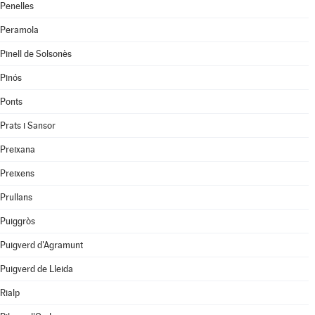
Penelles
Peramola
Pinell de Solsonès
Pinós
Ponts
Prats i Sansor
Preixana
Preixens
Prullans
Puiggròs
Puigverd d'Agramunt
Puigverd de Lleida
Rialp