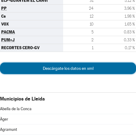
ECP-GUANYEM EL CANVI
31
5,12 %
PP
24
3,96 %
Cs
12
1,98 %
VOX
10
1,65 %
PACMA
5
0,83 %
PUM+J
2
0,33 %
RECORTES CERO-GV
1
0,17 %
Descárgate los datos en xml
Municipios de Lleida
Abella de la Conca
Àger
Agramunt