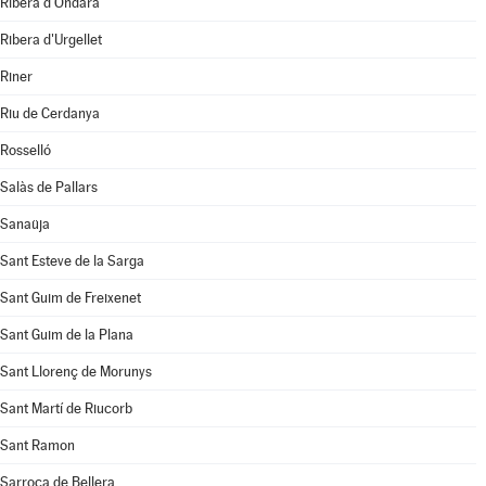
Ribera d'Ondara
Ribera d'Urgellet
Riner
Riu de Cerdanya
Rosselló
Salàs de Pallars
Sanaüja
Sant Esteve de la Sarga
Sant Guim de Freixenet
Sant Guim de la Plana
Sant Llorenç de Morunys
Sant Martí de Riucorb
Sant Ramon
Sarroca de Bellera