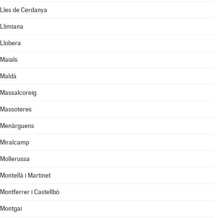
Lles de Cerdanya
Llimiana
Llobera
Maials
Maldà
Massalcoreig
Massoteres
Menàrguens
Miralcamp
Mollerussa
Montellà i Martinet
Montferrer i Castellbò
Montgai