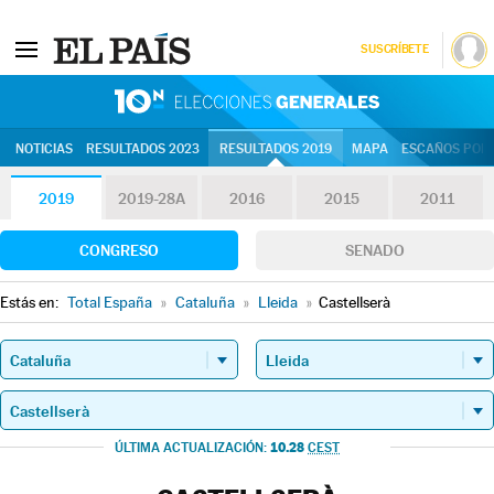
SUSCRÍBETE
10N | Eleccion
NOTICIAS
RESULTADOS 2023
RESULTADOS 2019
MAPA
ESCAÑOS POR 
2019
2019-28A
2016
2015
2011
CONGRESO
SENADO
Estás en:
Total España
»
Cataluña
»
Lleida
»
Castellserà
10.28
ÚLTIMA ACTUALIZACIÓN:
CEST