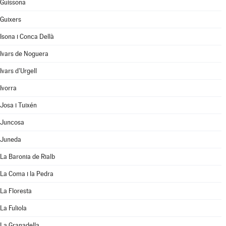
Guissona
Guixers
Isona i Conca Dellà
Ivars de Noguera
Ivars d'Urgell
Ivorra
Josa i Tuixén
Juncosa
Juneda
La Baronia de Rialb
La Coma i la Pedra
La Floresta
La Fuliola
La Granadella