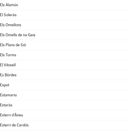
Els Alamús
El Soleràs
Els Omellons
Els Omells de na Gaia
Els Plans de Sió
Els Torms
El Vilosell
Es Bòrdes
Espot
Estamariu
Estaràs
Esterri d'Àneu
Esterri de Cardós