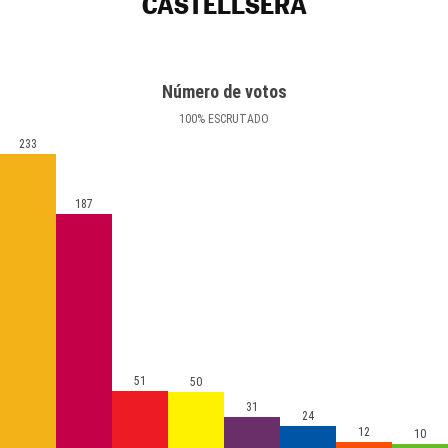
CASTELLSERÀ
Número de votos
100
%
ESCRUTADO
233
187
51
50
31
24
12
10