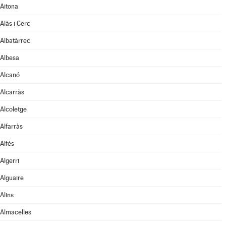
Aitona
Alàs i Cerc
Albatàrrec
Albesa
Alcanó
Alcarràs
Alcoletge
Alfarràs
Alfés
Algerri
Alguaire
Alins
Almacelles