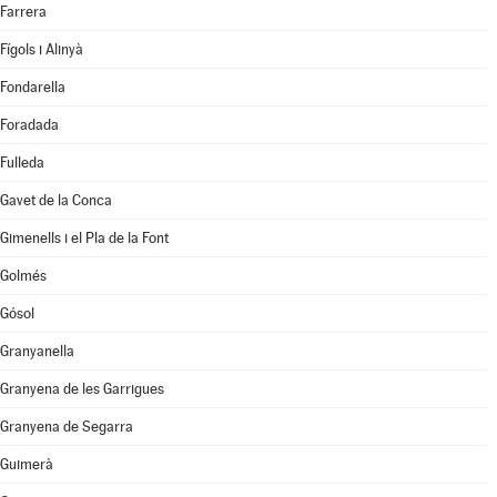
Farrera
Fígols i Alinyà
Fondarella
Foradada
Fulleda
Gavet de la Conca
Gimenells i el Pla de la Font
Golmés
Gósol
Granyanella
Granyena de les Garrigues
Granyena de Segarra
Guimerà