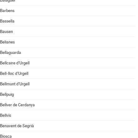
Balaguer
Barbens
Bassella
Bausen
Belianes
Bellaguarda
Bellcaire d'Urgell
Bell-lloc d'Urgell
Bellmunt d'Urgell
Bellpuig
Bellver de Cerdanya
Bellvís
Benavent de Segrià
Biosca