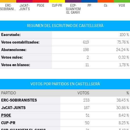
ERC-
JxCAT-
PSOE
CUP-PR
ECP-
PP
Cs
VOX
SOBIRANISTES
JUNTS
GUANYEM
EL CANVI
RESUMEN DEL ESCRUTINIO DE CASTELLSERÀ
Escrutado:
100 %
Votos contabilizados:
619
75,76 %
Abstenciones:
198
24,24 %
Votos nulos:
2
0,32 %
Votos en blanco:
11
1,78 %
VOTOS POR PARTIDOS EN CASTELLSERÀ
PARTIDO
VOTOS
%
ERC-SOBIRANISTES
233
38,45 %
JxCAT-JUNTS
187
30,86 %
PSOE
51
8,42 %
CUP-PR
50
8,25 %