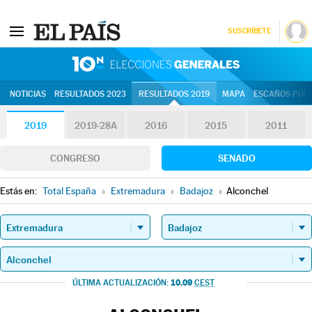
SUSCRÍBETE
10N | Eleccion
NOTICIAS
RESULTADOS 2023
RESULTADOS 2019
MAPA
ESCAÑOS POR 
2019
2019-28A
2016
2015
2011
CONGRESO
SENADO
Estás en:
Total España
»
Extremadura
»
Badajoz
»
Alconchel
10.09
ÚLTIMA ACTUALIZACIÓN:
CEST