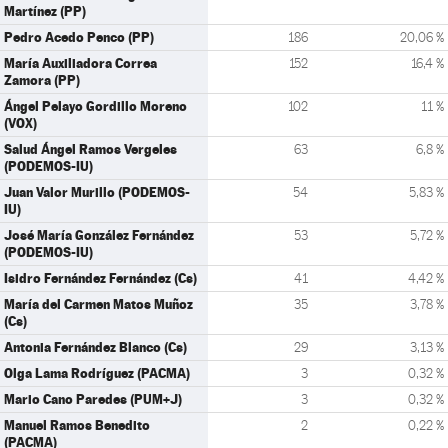
Martínez (PP)
Pedro Acedo Penco (PP)
186
20,06 %
María Auxiliadora Correa
152
16,4 %
Zamora (PP)
Ángel Pelayo Gordillo Moreno
102
11 %
(VOX)
Salud Ángel Ramos Vergeles
63
6,8 %
(PODEMOS-IU)
Juan Valor Murillo (PODEMOS-
54
5,83 %
IU)
José María González Fernández
53
5,72 %
(PODEMOS-IU)
Isidro Fernández Fernández (Cs)
41
4,42 %
María del Carmen Matos Muñoz
35
3,78 %
(Cs)
Antonia Fernández Blanco (Cs)
29
3,13 %
Olga Lama Rodríguez (PACMA)
3
0,32 %
Mario Cano Paredes (PUM+J)
3
0,32 %
Manuel Ramos Benedito
2
0,22 %
(PACMA)