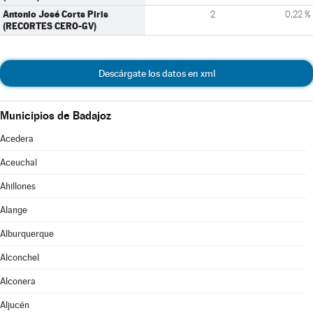
Antonio José Corts Piris
2
0,22 %
(RECORTES CERO-GV)
Descárgate los datos en xml
Municipios de Badajoz
Acedera
Aceuchal
Ahillones
Alange
Alburquerque
Alconchel
Alconera
Aljucén