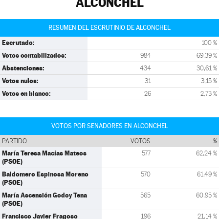
ALCONCHEL
RESUMEN DEL ESCRUTINIO DE ALCONCHEL
Escrutado:
100 %
Votos contabilizados:
984
69,39 %
Abstenciones:
434
30,61 %
Votos nulos:
31
3,15 %
Votos en blanco:
26
2,73 %
VOTOS POR SENADORES EN ALCONCHEL
PARTIDO
VOTOS
%
María Teresa Macías Mateos
577
62,24 %
(PSOE)
Baldomero Espinosa Moreno
570
61,49 %
(PSOE)
María Ascensión Godoy Tena
565
60,95 %
(PSOE)
Francisco Javier Fragoso
196
21,14 %