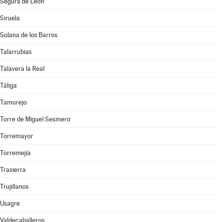
Segura de León
Siruela
Solana de los Barros
Talarrubias
Talavera la Real
Táliga
Tamurejo
Torre de Miguel Sesmero
Torremayor
Torremejía
Trasierra
Trujillanos
Usagre
Valdecaballeros