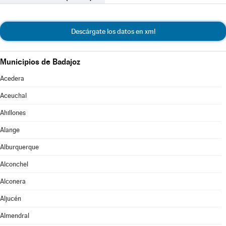
Descárgate los datos en xml
Municipios de Badajoz
Acedera
Aceuchal
Ahillones
Alange
Alburquerque
Alconchel
Alconera
Aljucén
Almendral