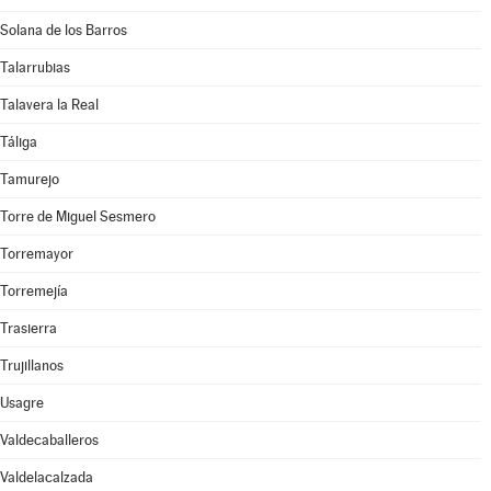
Solana de los Barros
Talarrubias
Talavera la Real
Táliga
Tamurejo
Torre de Miguel Sesmero
Torremayor
Torremejía
Trasierra
Trujillanos
Usagre
Valdecaballeros
Valdelacalzada