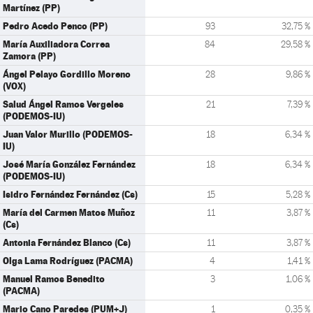
Martínez (PP)
Pedro Acedo Penco (PP)
93
32,75 %
María Auxiliadora Correa
84
29,58 %
Zamora (PP)
Ángel Pelayo Gordillo Moreno
28
9,86 %
(VOX)
Salud Ángel Ramos Vergeles
21
7,39 %
(PODEMOS-IU)
Juan Valor Murillo (PODEMOS-
18
6,34 %
IU)
José María González Fernández
18
6,34 %
(PODEMOS-IU)
Isidro Fernández Fernández (Cs)
15
5,28 %
María del Carmen Matos Muñoz
11
3,87 %
(Cs)
Antonia Fernández Blanco (Cs)
11
3,87 %
Olga Lama Rodríguez (PACMA)
4
1,41 %
Manuel Ramos Benedito
3
1,06 %
(PACMA)
Mario Cano Paredes (PUM+J)
1
0,35 %