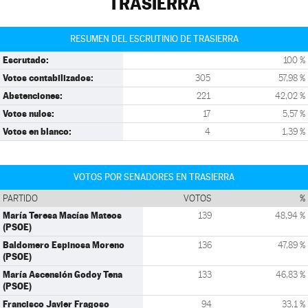
TRASIERRA
RESUMEN DEL ESCRUTINIO DE TRASIERRA
Escrutado:
100 %
Votos contabilizados:
305
57,98 %
Abstenciones:
221
42,02 %
Votos nulos:
17
5,57 %
Votos en blanco:
4
1,39 %
VOTOS POR SENADORES EN TRASIERRA
PARTIDO
VOTOS
%
María Teresa Macías Mateos
139
48,94 %
(PSOE)
Baldomero Espinosa Moreno
136
47,89 %
(PSOE)
María Ascensión Godoy Tena
133
46,83 %
(PSOE)
Francisco Javier Fragoso
94
33,1 %