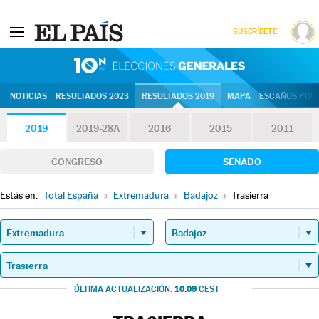
SUSCRÍBETE
10N | Eleccion
NOTICIAS
RESULTADOS 2023
RESULTADOS 2019
MAPA
ESCAÑOS POR 
2019
2019-28A
2016
2015
2011
CONGRESO
SENADO
Estás en:
Total España
»
Extremadura
»
Badajoz
»
Trasierra
10.09
ÚLTIMA ACTUALIZACIÓN:
CEST