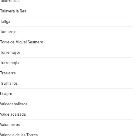
Talarrubias
Talavera la Real
Táliga
Tamurejo
Torre de Miguel Sesmero
Torremayor
Torremejía
Trasierra
Trujillanos
Usagre
Valdecaballeros
Valdelacalzada
Valdetorres
Valencia de las Torres