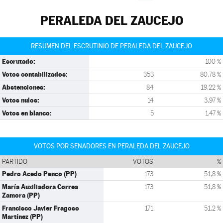
PERALEDA DEL ZAUCEJO
RESUMEN DEL ESCRUTINIO DE PERALEDA DEL ZAUCEJO
Escrutado:
100 %
Votos contabilizados:
353
80,78 %
Abstenciones:
84
19,22 %
Votos nulos:
14
3,97 %
Votos en blanco:
5
1,47 %
VOTOS POR SENADORES EN PERALEDA DEL ZAUCEJO
PARTIDO
VOTOS
%
Pedro Acedo Penco (PP)
173
51,8 %
María Auxiliadora Correa
173
51,8 %
Zamora (PP)
Francisco Javier Fragoso
171
51,2 %
Martínez (PP)