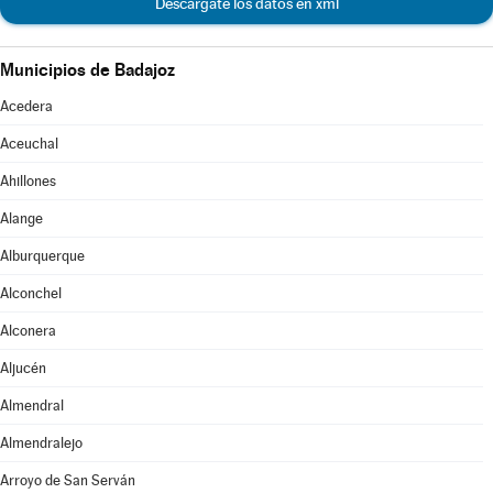
Descárgate los datos en xml
Municipios de Badajoz
Acedera
Aceuchal
Ahillones
Alange
Alburquerque
Alconchel
Alconera
Aljucén
Almendral
Almendralejo
Arroyo de San Serván