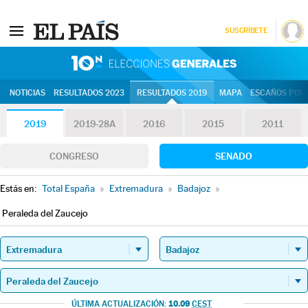
SUSCRÍBETE
10N | Eleccion
NOTICIAS
RESULTADOS 2023
RESULTADOS 2019
MAPA
ESCAÑOS POR 
2019
2019-28A
2016
2015
2011
CONGRESO
SENADO
Estás en:
Total España
»
Extremadura
»
Badajoz
»
Peraleda del Zaucejo
10.09
ÚLTIMA ACTUALIZACIÓN:
CEST