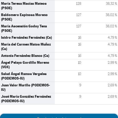
María Teresa Macías Mateos
128
38,32 %
(PSOE)
Baldomero Espinosa Moreno
127
38,02 %
(PSOE)
María Ascensión Godoy Tena
127
38,02 %
(PSOE)
Isidro Fernández Fernández (Cs)
16
4,79 %
María del Carmen Matos Muñoz
16
4,79 %
(Cs)
Antonia Fernández Blanco (Cs)
16
4,79 %
Ángel Pelayo Gordillo Moreno
10
2,99 %
(VOX)
Salud Ángel Ramos Vergeles
10
2,99 %
(PODEMOS-IU)
Juan Valor Murillo (PODEMOS-
9
2,69 %
IU)
José María González Fernández
9
2,69 %
(PODEMOS-IU)