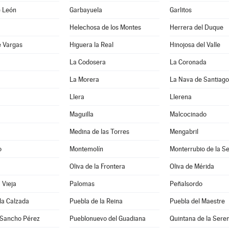
e León
Garbayuela
Garlitos
Helechosa de los Montes
Herrera del Duque
e Vargas
Higuera la Real
Hinojosa del Valle
a
La Codosera
La Coronada
La Morera
La Nava de Santiago
Llera
Llerena
Maguilla
Malcocinado
Medina de las Torres
Mengabril
o
Montemolín
Monterrubio de la S
Oliva de la Frontera
Oliva de Mérida
 Vieja
Palomas
Peñalsordo
la Calzada
Puebla de la Reina
Puebla del Maestre
 Sancho Pérez
Pueblonuevo del Guadiana
Quintana de la Sere