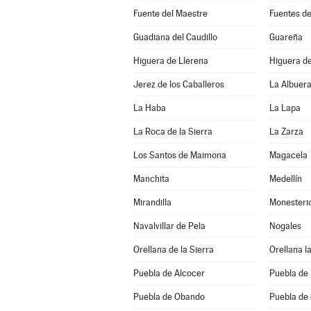
Fuente del Maestre
Fuentes d
Guadiana del Caudillo
Guareña
Higuera de Llerena
Higuera d
Jerez de los Caballeros
La Albuer
La Haba
La Lapa
La Roca de la Sierra
La Zarza
Los Santos de Maimona
Magacela
Manchita
Medellín
Mirandilla
Monesteri
Navalvillar de Pela
Nogales
Orellana de la Sierra
Orellana la
Puebla de Alcocer
Puebla de 
Puebla de Obando
Puebla de