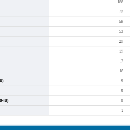
166
57
56
53
29
19
17
16
U)
9
9
S-IU)
9
1