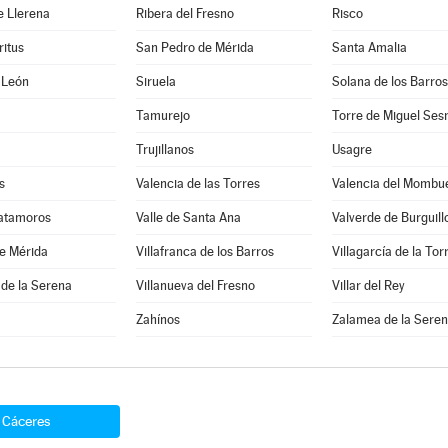
e Llerena
Ribera del Fresno
Risco
ritus
San Pedro de Mérida
Santa Amalia
 León
Siruela
Solana de los Barros
Tamurejo
Torre de Miguel Se
Trujillanos
Usagre
s
Valencia de las Torres
Valencia del Mombu
Matamoros
Valle de Santa Ana
Valverde de Burguill
e Mérida
Villafranca de los Barros
Villagarcía de la Tor
 de la Serena
Villanueva del Fresno
Villar del Rey
Zahínos
Zalamea de la Sere
Cáceres