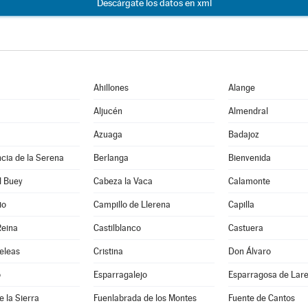
Descárgate los datos en xml
Ahillones
Alange
Aljucén
Almendral
Azuaga
Badajoz
cia de la Serena
Berlanga
Bienvenida
l Buey
Cabeza la Vaca
Calamonte
io
Campillo de Llerena
Capilla
Reina
Castilblanco
Castuera
eleas
Cristina
Don Álvaro
o
Esparragalejo
Esparragosa de Lar
e la Sierra
Fuenlabrada de los Montes
Fuente de Cantos