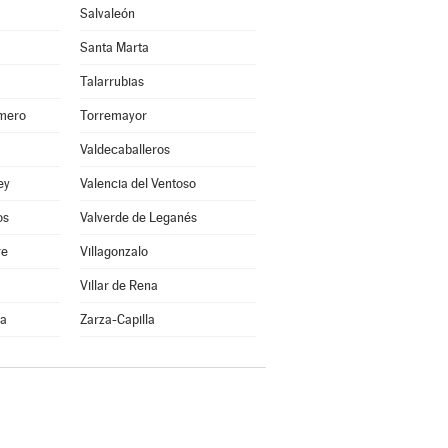
Salvaleón
Santa Marta
Talarrubias
smero
Torremayor
Valdecaballeros
ey
Valencia del Ventoso
os
Valverde de Leganés
re
Villagonzalo
Villar de Rena
na
Zarza-Capilla