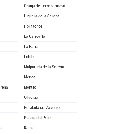
Granja de Torrehermosa
Higuera de la Serena
Hornachos
La Garrovilla
La Parra
Lobón
Malpartida de la Serena
Mérida
erena
Montijo
Olivenza
Peraleda del Zaucejo
Puebla del Prior
na
Reina