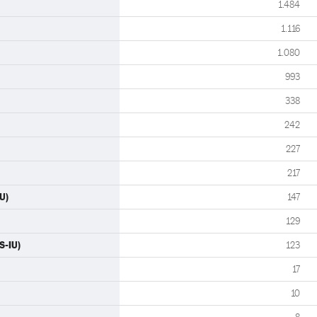
1.484
1.116
1.080
993
338
242
227
217
U)
147
129
S-IU)
123
17
10