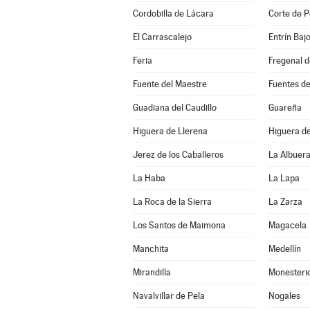
Cordobilla de Lácara
Corte de P
El Carrascalejo
Entrín Baj
Feria
Fregenal d
Fuente del Maestre
Fuentes d
Guadiana del Caudillo
Guareña
Higuera de Llerena
Higuera d
Jerez de los Caballeros
La Albuer
La Haba
La Lapa
La Roca de la Sierra
La Zarza
Los Santos de Maimona
Magacela
Manchita
Medellín
Mirandilla
Monesteri
Navalvillar de Pela
Nogales