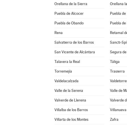
Orellana de la Sierra
Orellana la
Puebla de Alcocer
Puebla de 
Puebla de Obando
Puebla de
Rena
Retamal d
Salvatierra de los Barros
Sancti-Spí
San Vicente de Alcántara
Segura de
Talavera la Real
Táliga
Torremejía
Trasierra
Valdelacalzada
Valdetorre
Valle de la Serena
Valle de 
Valverde de Llerena
Valverde d
Villalba de los Barros
Villanueva
Villarta de los Montes
Zafra