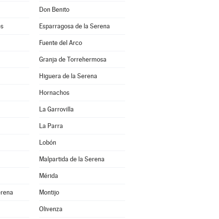
Don Benito
es
Esparragosa de la Serena
Fuente del Arco
Granja de Torrehermosa
Higuera de la Serena
Hornachos
La Garrovilla
La Parra
Lobón
Malpartida de la Serena
Mérida
erena
Montijo
Olivenza