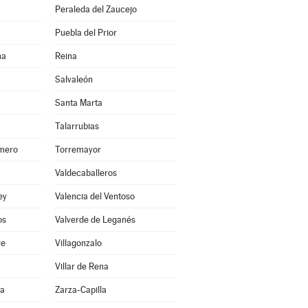
Peraleda del Zaucejo
Puebla del Prior
na
Reina
Salvaleón
Santa Marta
Talarrubias
smero
Torremayor
Valdecaballeros
ey
Valencia del Ventoso
os
Valverde de Leganés
re
Villagonzalo
Villar de Rena
na
Zarza-Capilla