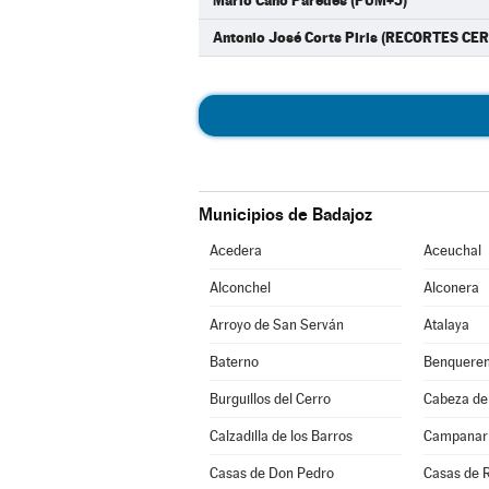
Mario Cano Paredes (PUM+J)
Antonio José Corts Piris (RECORTES CE
Municipios de Badajoz
Acedera
Aceuchal
Alconchel
Alconera
Arroyo de San Serván
Atalaya
Baterno
Benqueren
Burguillos del Cerro
Cabeza de
Calzadilla de los Barros
Campanar
Casas de Don Pedro
Casas de 