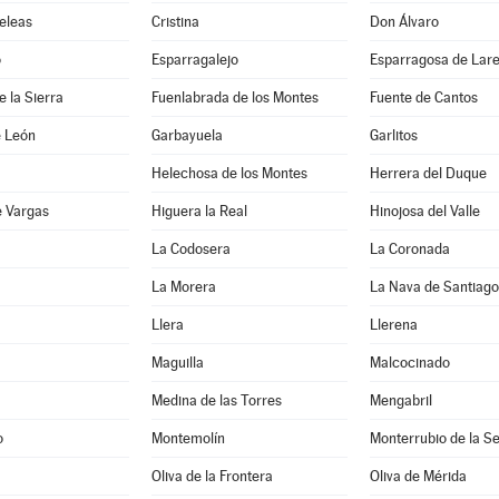
eleas
Cristina
Don Álvaro
o
Esparragalejo
Esparragosa de Lar
e la Sierra
Fuenlabrada de los Montes
Fuente de Cantos
e León
Garbayuela
Garlitos
Helechosa de los Montes
Herrera del Duque
e Vargas
Higuera la Real
Hinojosa del Valle
a
La Codosera
La Coronada
La Morera
La Nava de Santiago
Llera
Llerena
Maguilla
Malcocinado
Medina de las Torres
Mengabril
o
Montemolín
Monterrubio de la S
Oliva de la Frontera
Oliva de Mérida