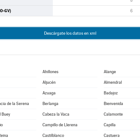
8
RO-GV)
6
Descárgate los datos en xml
Ahillones
Alange
Aljucén
Almendral
Azuaga
Badajoz
cia de la Serena
Berlanga
Bienvenida
l Buey
Cabeza la Vaca
Calamonte
io
Campillo de Llerena
Capilla
Reina
Castilblanco
Castuera