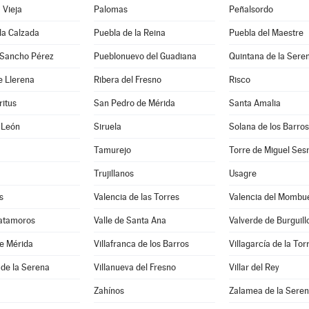
 Vieja
Palomas
Peñalsordo
la Calzada
Puebla de la Reina
Puebla del Maestre
 Sancho Pérez
Pueblonuevo del Guadiana
Quintana de la Sere
e Llerena
Ribera del Fresno
Risco
ritus
San Pedro de Mérida
Santa Amalia
 León
Siruela
Solana de los Barros
Tamurejo
Torre de Miguel Se
Trujillanos
Usagre
s
Valencia de las Torres
Valencia del Mombu
Matamoros
Valle de Santa Ana
Valverde de Burguill
e Mérida
Villafranca de los Barros
Villagarcía de la Tor
 de la Serena
Villanueva del Fresno
Villar del Rey
Zahínos
Zalamea de la Sere