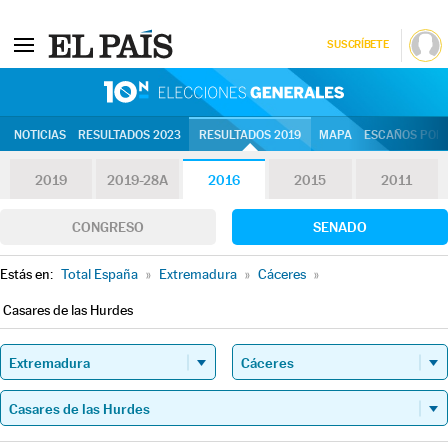
SUSCRÍBETE
10N | Eleccion
NOTICIAS
RESULTADOS 2023
RESULTADOS 2019
MAPA
ESCAÑOS POR 
2019
2019-28A
2016
2015
2011
CONGRESO
SENADO
Estás en:
Total España
»
Extremadura
»
Cáceres
»
Casares de las Hurdes