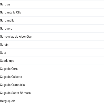
Garciaz
Garganta la Olla
Gargantilla
Gargüera
Garrovillas de Alconétar
Garvín
Gata
Guadalupe
Guijo de Coria
Guijo de Galisteo
Guijo de Granadilla
Guijo de Santa Bárbara
Herguijuela