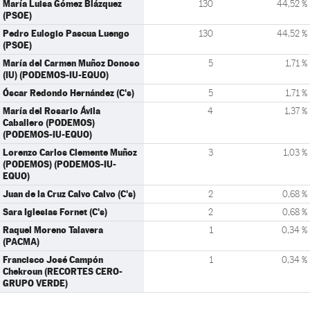
María Luisa Gómez Blázquez
130
44,52 %
(PSOE)
Pedro Eulogio Pascua Luengo
130
44,52 %
(PSOE)
María del Carmen Muñoz Donoso
5
1,71 %
(IU) (PODEMOS-IU-EQUO)
Óscar Redondo Hernández (C's)
5
1,71 %
María del Rosario Ávila
4
1,37 %
Caballero (PODEMOS)
(PODEMOS-IU-EQUO)
Lorenzo Carlos Clemente Muñoz
3
1,03 %
(PODEMOS) (PODEMOS-IU-
EQUO)
Juan de la Cruz Calvo Calvo (C's)
2
0,68 %
Sara Iglesias Fornet (C's)
2
0,68 %
Raquel Moreno Talavera
1
0,34 %
(PACMA)
Francisco José Campón
1
0,34 %
Chekroun (RECORTES CERO-
GRUPO VERDE)