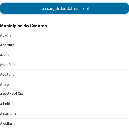
Descárgate los datos en xml
Municipios de Cáceres
Abadía
Abertura
Acebo
Acehúche
Aceituna
Ahigal
Alagón del Río
Albalá
Alcántara
Alcollarín