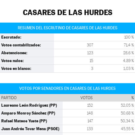
CASARES DE LAS HURDES
RESUMEN DEL ESCRUTINIO DE CASARES DE LAS HURDES
Escrutado:
100 %
Votos contabilizados:
307
71,4 %
Abstenciones:
123
28,6 %
Votos nulos:
15
4,89 %
Votos en blanco:
3
1,03 %
VOTOS POR SENADORES EN CASARES DE LAS HURDES
PARTIDO
VOTOS
%
Laureano León Rodríguez (PP)
152
52,05 %
Amparo Monroy Sánchez (PP)
148
50,68 %
Rafael Mateos Yuste (PP)
147
50,34 %
Juan Andrés Tovar Mena (PSOE)
133
45,55 %