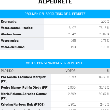
ALPEDRETE
RESUMEN DEL ESCRUTINIO DE ALPEDRETE
Escrutado:
100 %
Votos contabilizados:
8.107
76,13 %
Abstenciones:
2.542
23,87 %
Votos nulos:
145
1,79 %
Votos en blanco:
140
1,76 %
VOTOS POR SENADORES EN ALPEDRETE
PARTIDO
VOTOS
%
Pío García-Escudero Márquez
3.159
40,39 %
(PP)
Pedro Manuel Rollán Ojeda (PP)
2.930
37,46 %
María Paloma Adrados Gautier
2.399
30,67 %
(PP)
Cristina Narbona Ruiz (PSOE)
1.901
24,3 %