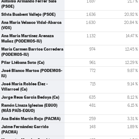
Antonio Armando Ferrer Sais
1.697
21,7 %
(PSOE)
Silvia Buabent Vallejo (PSOE)
1.636
20,92 %
Ana María Velasco Vidal-Abarca
1.630
20,84 %
(VOX)
Ana María Martínez Arenaza
1.132
14,47 %
Muñoz (PODEMOS-IU)
María Carmen Barrios Corredera
974
12,45 %
(PODEMOS-IU)
Pilar Liébana Soto (Cs)
961
12,29 %
José Blanco Martos (PODEMOS-
772
9,87 %
IU)
José María Robles Élez -
715
9,14 %
Villarroel (Cs)
Jorge Reus García Bedoya (Cs)
635
8,12 %
Ramón Linaza Iglesias (EQUO)
481
6,15 %
(MÁS PAÍS-EQUO)
Ana Belén Martín Rojo (PACMA)
259
3,31 %
Jaime Fernández Garrido
148
1,89 %
(PACMA)