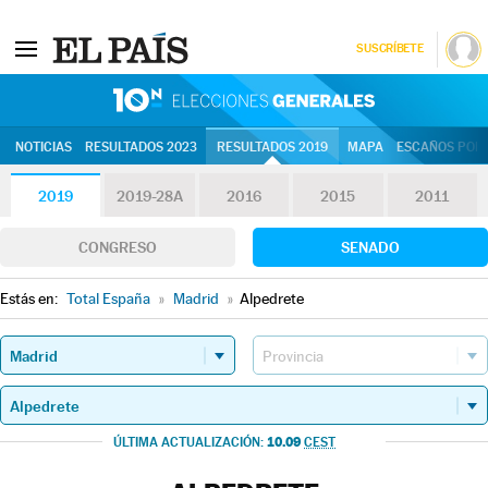
SUSCRÍBETE
10N | Eleccion
NOTICIAS
RESULTADOS 2023
RESULTADOS 2019
MAPA
ESCAÑOS POR 
2019
2019-28A
2016
2015
2011
CONGRESO
SENADO
Estás en:
Total España
»
Madrid
»
Alpedrete
10.09
ÚLTIMA ACTUALIZACIÓN:
CEST