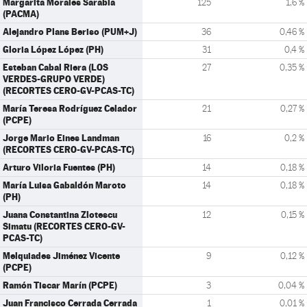
Margarita Morales Sarabia
125
1,6 %
(PACMA)
Alejandro Plans Beriso (PUM+J)
36
0,46 %
Gloria López López (PH)
31
0,4 %
Esteban Cabal Riera (LOS
27
0,35 %
VERDES-GRUPO VERDE)
(RECORTES CERO-GV-PCAS-TC)
María Teresa Rodríguez Celador
21
0,27 %
(PCPE)
Jorge Mario Eines Landman
16
0,2 %
(RECORTES CERO-GV-PCAS-TC)
Arturo Viloria Fuentes (PH)
14
0,18 %
María Luisa Gabaldón Maroto
14
0,18 %
(PH)
Juana Constantina Zlotescu
12
0,15 %
Simatu (RECORTES CERO-GV-
PCAS-TC)
Melquiades Jiménez Vicente
9
0,12 %
(PCPE)
Ramón Tiscar Marín (PCPE)
3
0,04 %
Juan Francisco Cerrada Cerrada
1
0,01 %