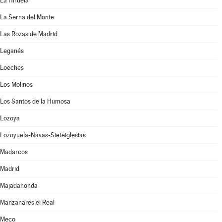
La Hiruela
La Serna del Monte
Las Rozas de Madrid
Leganés
Loeches
Los Molinos
Los Santos de la Humosa
Lozoya
Lozoyuela-Navas-Sieteiglesias
Madarcos
Madrid
Majadahonda
Manzanares el Real
Meco