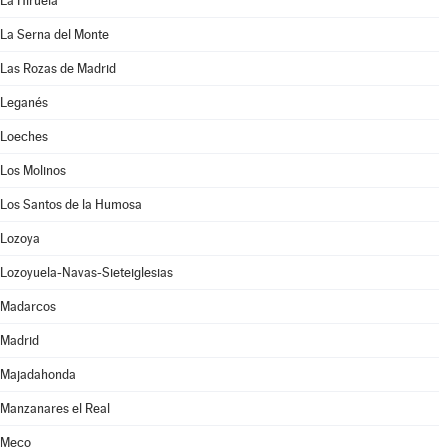
La Hiruela
La Serna del Monte
Las Rozas de Madrid
Leganés
Loeches
Los Molinos
Los Santos de la Humosa
Lozoya
Lozoyuela-Navas-Sieteiglesias
Madarcos
Madrid
Majadahonda
Manzanares el Real
Meco