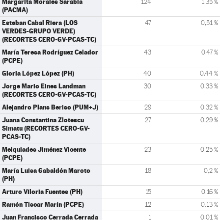
Margarita Morales Sarabia
124
1,35 %
(PACMA)
Esteban Cabal Riera (LOS
47
0,51 %
VERDES-GRUPO VERDE)
(RECORTES CERO-GV-PCAS-TC)
María Teresa Rodríguez Celador
43
0,47 %
(PCPE)
Gloria López López (PH)
40
0,44 %
Jorge Mario Eines Landman
30
0,33 %
(RECORTES CERO-GV-PCAS-TC)
Alejandro Plans Beriso (PUM+J)
29
0,32 %
Juana Constantina Zlotescu
27
0,29 %
Simatu (RECORTES CERO-GV-
PCAS-TC)
Melquiades Jiménez Vicente
23
0,25 %
(PCPE)
María Luisa Gabaldón Maroto
18
0,2 %
(PH)
Arturo Viloria Fuentes (PH)
15
0,16 %
Ramón Tiscar Marín (PCPE)
12
0,13 %
Juan Francisco Cerrada Cerrada
1
0,01 %