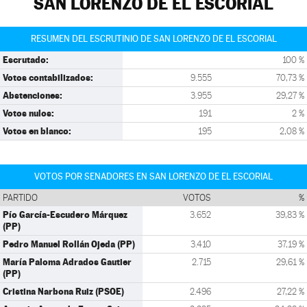
SAN LORENZO DE EL ESCORIAL
RESUMEN DEL ESCRUTINIO DE SAN LORENZO DE EL ESCORIAL
Escrutado:
100 %
Votos contabilizados:
9.555
70,73 %
Abstenciones:
3.955
29,27 %
Votos nulos:
191
2 %
Votos en blanco:
195
2,08 %
VOTOS POR SENADORES EN SAN LORENZO DE EL ESCORIAL
PARTIDO
VOTOS
%
Pío García-Escudero Márquez
3.652
39,83 %
(PP)
Pedro Manuel Rollán Ojeda (PP)
3.410
37,19 %
María Paloma Adrados Gautier
2.715
29,61 %
(PP)
Cristina Narbona Ruiz (PSOE)
2.496
27,22 %