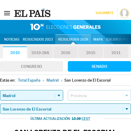
SUSCRÍBETE
10N | Eleccion
NOTICIAS
RESULTADOS 2023
RESULTADOS 2019
MAPA
ESCAÑOS POR 
2019
2019-28A
2016
2015
2011
CONGRESO
SENADO
Estás en:
Total España
»
Madrid
»
San Lorenzo de El Escorial
10.09
ÚLTIMA ACTUALIZACIÓN:
CEST