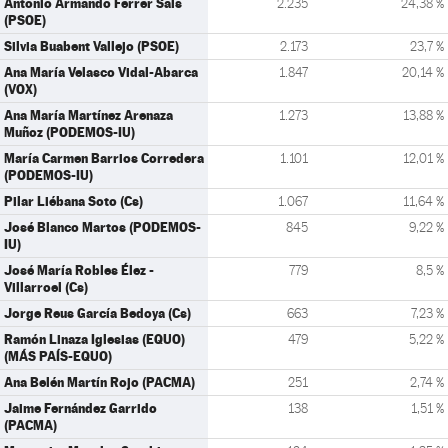
Antonio Armando Ferrer Sais
2.235
24,38 %
(PSOE)
Silvia Buabent Vallejo (PSOE)
2.173
23,7 %
Ana María Velasco Vidal-Abarca
1.847
20,14 %
(VOX)
Ana María Martínez Arenaza
1.273
13,88 %
Muñoz (PODEMOS-IU)
María Carmen Barrios Corredera
1.101
12,01 %
(PODEMOS-IU)
Pilar Liébana Soto (Cs)
1.067
11,64 %
José Blanco Martos (PODEMOS-
845
9,22 %
IU)
José María Robles Élez -
779
8,5 %
Villarroel (Cs)
Jorge Reus García Bedoya (Cs)
663
7,23 %
Ramón Linaza Iglesias (EQUO)
479
5,22 %
(MÁS PAÍS-EQUO)
Ana Belén Martín Rojo (PACMA)
251
2,74 %
Jaime Fernández Garrido
138
1,51 %
(PACMA)