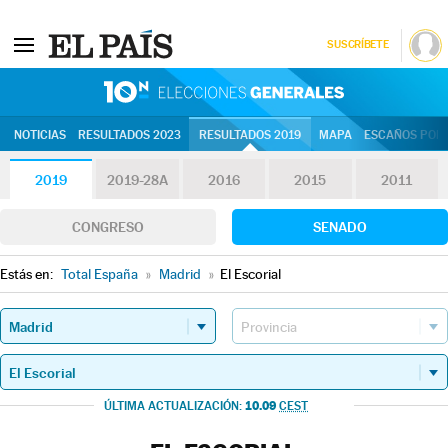
SUSCRÍBETE
10N | Eleccion
NOTICIAS
RESULTADOS 2023
RESULTADOS 2019
MAPA
ESCAÑOS POR 
2019
2019-28A
2016
2015
2011
CONGRESO
SENADO
Estás en:
Total España
»
Madrid
»
El Escorial
10.09
ÚLTIMA ACTUALIZACIÓN:
CEST