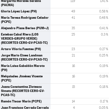
Margarita Morales Sarabia
119
1,41 %
(PACMA)
Gloria López López (PH)
49
0,58 %
María Teresa Rodríguez Celador
41
0,48 %
(PCPE)
Alejandro Plans Beriso (PUM+J)
35
0,41 %
Esteban Cabal Riera (LOS
25
0,3 %
VERDES-GRUPO VERDE)
(RECORTES CERO-GV-PCAS-TC)
Arturo Viloria Fuentes (PH)
23
0,27 %
Jorge Mario Eines Landman
21
0,25 %
(RECORTES CERO-GV-PCAS-TC)
María Luisa Gabaldón Maroto
16
0,19 %
(PH)
Melquiades Jiménez Vicente
16
0,19 %
(PCPE)
Juana Constantina Zlotescu
15
0,18 %
Simatu (RECORTES CERO-GV-
PCAS-TC)
Ramón Tiscar Marín (PCPE)
14
0,17 %
Juan Francisco Cerrada Cerrada
4
0,05 %