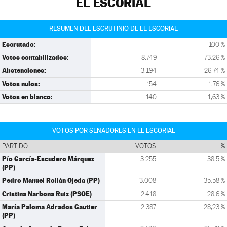
EL ESCORIAL
RESUMEN DEL ESCRUTINIO DE EL ESCORIAL
Escrutado:
100 %
Votos contabilizados:
8.749
73,26 %
Abstenciones:
3.194
26,74 %
Votos nulos:
154
1,76 %
Votos en blanco:
140
1,63 %
VOTOS POR SENADORES EN EL ESCORIAL
PARTIDO
VOTOS
%
Pío García-Escudero Márquez
3.255
38,5 %
(PP)
Pedro Manuel Rollán Ojeda (PP)
3.008
35,58 %
Cristina Narbona Ruiz (PSOE)
2.418
28,6 %
María Paloma Adrados Gautier
2.387
28,23 %
(PP)