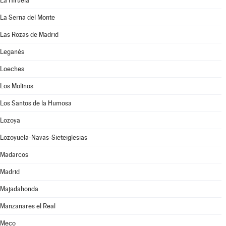
La Hiruela
La Serna del Monte
Las Rozas de Madrid
Leganés
Loeches
Los Molinos
Los Santos de la Humosa
Lozoya
Lozoyuela-Navas-Sieteiglesias
Madarcos
Madrid
Majadahonda
Manzanares el Real
Meco