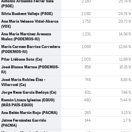
Antonio Armando Ferrer Sais
2.180
25,78 %
(PSOE)
Silvia Buabent Vallejo (PSOE)
2.092
24,74 %
Ana María Velasco Vidal-Abarca
1.752
20,72 %
(VOX)
Ana María Martínez Arenaza
1.231
14,56 %
Muñoz (PODEMOS-IU)
María Carmen Barrios Corredera
1.069
12,64 %
(PODEMOS-IU)
Pilar Liébana Soto (Cs)
1.005
11,89 %
José Blanco Martos (PODEMOS-
858
10,15 %
IU)
José María Robles Élez -
748
8,85 %
Villarroel (Cs)
Jorge Reus García Bedoya (Cs)
631
7,46 %
Ramón Linaza Iglesias (EQUO)
460
5,44 %
(MÁS PAÍS-EQUO)
Ana Belén Martín Rojo (PACMA)
265
3,13 %
Jaime Fernández Garrido
144
1,7 %
(PACMA)