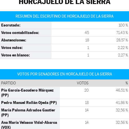
HORCAJUELO DE LA SIERRA
RESUMEN DEL ESCRUTINIO DE HORCAJUELO DE LA SIERRA
Escrutado:
100 %
Votos contabilizados:
45
71,43 %
Abstenciones:
18
28,57 %
Votos nulos:
1
2,22 %
Votos en blanco:
1
2,27 %
VOTOS POR SENADORES EN HORCAJUELO DE LA SIERRA
PARTIDO
VOTOS
%
Pío García-Escudero Márquez
20
46,51 %
(PP)
Pedro Manuel Rollán Ojeda (PP)
18
41,86 %
María Paloma Adrados Gautier
14
32,56 %
(PP)
Ana María Velasco Vidal-Abarca
14
32,56 %
(VOX)