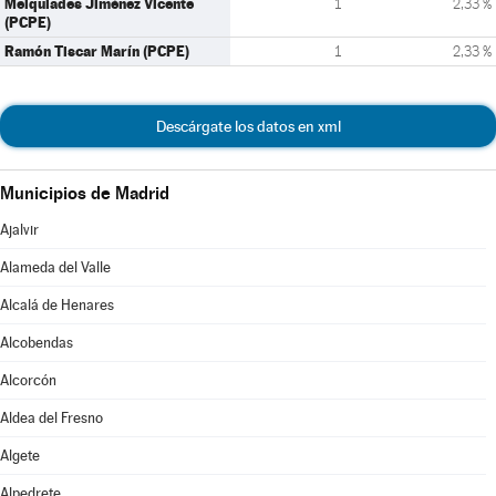
Melquiades Jiménez Vicente
1
2,33 %
(PCPE)
Ramón Tiscar Marín (PCPE)
1
2,33 %
Descárgate los datos en xml
Municipios de Madrid
Ajalvir
Alameda del Valle
Alcalá de Henares
Alcobendas
Alcorcón
Aldea del Fresno
Algete
Alpedrete