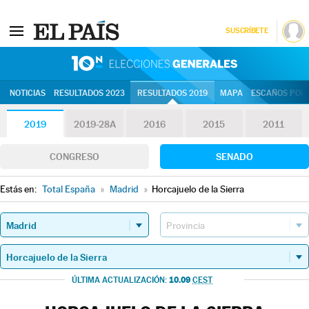
SUSCRÍBETE
10N | Eleccion
NOTICIAS
RESULTADOS 2023
RESULTADOS 2019
MAPA
ESCAÑOS POR 
2019
2019-28A
2016
2015
2011
CONGRESO
SENADO
Estás en:
Total España
»
Madrid
»
Horcajuelo de la Sierra
10.09
ÚLTIMA ACTUALIZACIÓN:
CEST