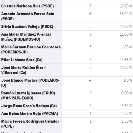
Cristina Narbona Ruiz (PSOE)
7
16,28 %
Antonio Armando Ferrer Sais
6
13,95 %
(PSOE)
Silvia Buabent Vallejo (PSOE)
5
11,63 %
Ana María Martínez Arenaza
5
11,63 %
Muñoz (PODEMOS-IU)
María Carmen Barrios Corredera
5
11,63 %
(PODEMOS-IU)
Pilar Liébana Soto (Cs)
5
11,63 %
José María Robles Élez -
5
11,63 %
Villarroel (Cs)
José Blanco Martos (PODEMOS-
4
9,3 %
IU)
Ramón Linaza Iglesias (EQUO)
3
6,98 %
(MÁS PAÍS-EQUO)
Jorge Reus García Bedoya (Cs)
2
4,65 %
Ana Belén Martín Rojo (PACMA)
1
2,33 %
María Teresa Rodríguez Celador
1
2,33 %
(PCPE)