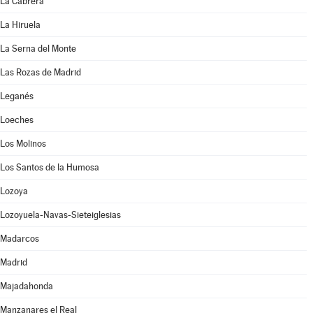
La Cabrera
La Hiruela
La Serna del Monte
Las Rozas de Madrid
Leganés
Loeches
Los Molinos
Los Santos de la Humosa
Lozoya
Lozoyuela-Navas-Sieteiglesias
Madarcos
Madrid
Majadahonda
Manzanares el Real