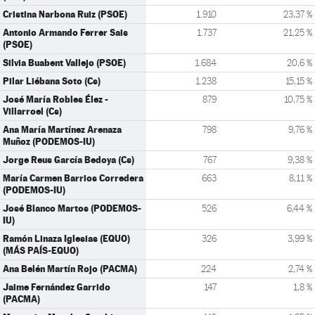
Cristina Narbona Ruiz (PSOE)
1.910
23,37 %
Antonio Armando Ferrer Sais
1.737
21,25 %
(PSOE)
Silvia Buabent Vallejo (PSOE)
1.684
20,6 %
Pilar Liébana Soto (Cs)
1.238
15,15 %
José María Robles Élez -
879
10,75 %
Villarroel (Cs)
Ana María Martínez Arenaza
798
9,76 %
Muñoz (PODEMOS-IU)
Jorge Reus García Bedoya (Cs)
767
9,38 %
María Carmen Barrios Corredera
663
8,11 %
(PODEMOS-IU)
José Blanco Martos (PODEMOS-
526
6,44 %
IU)
Ramón Linaza Iglesias (EQUO)
326
3,99 %
(MÁS PAÍS-EQUO)
Ana Belén Martín Rojo (PACMA)
224
2,74 %
Jaime Fernández Garrido
147
1,8 %
(PACMA)