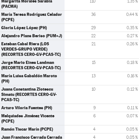
Margarita Morales Sarabia
110
1,35 %
(PACMA)
María Teresa Rodríguez Celador
36
0,44 %
(PCPE)
Gloria López López (PH)
29
0,35 %
Alejandro Plans Beriso (PUM+J)
22
0,27 %
Esteban Cabal Riera (LOS
21
0,26 %
VERDES-GRUPO VERDE)
(RECORTES CERO-GV-PCAS-TC)
Jorge Mario Eines Landman
15
0,18 %
(RECORTES CERO-GV-PCAS-TC)
María Luisa Gabaldón Maroto
13
0,16 %
(PH)
Juana Constantina Zlotescu
10
0,12 %
Simatu (RECORTES CERO-GV-
PCAS-TC)
Arturo Viloria Fuentes (PH)
9
0,11 %
Melquiades Jiménez Vicente
6
0,07 %
(PCPE)
Ramón Tiscar Marín (PCPE)
4
0,05 %
Juan Francisco Cerrada Cerrada
4
0,05 %