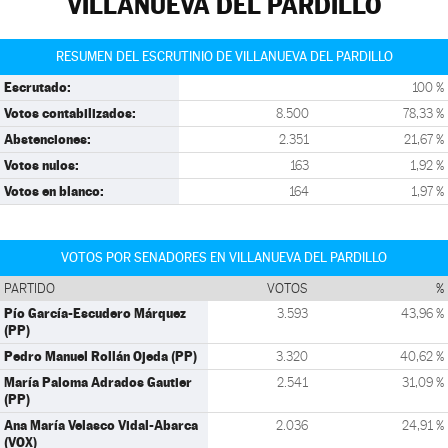
VILLANUEVA DEL PARDILLO
RESUMEN DEL ESCRUTINIO DE VILLANUEVA DEL PARDILLO
Escrutado:
100 %
Votos contabilizados:
8.500
78,33 %
Abstenciones:
2.351
21,67 %
Votos nulos:
163
1,92 %
Votos en blanco:
164
1,97 %
VOTOS POR SENADORES EN VILLANUEVA DEL PARDILLO
PARTIDO
VOTOS
%
Pío García-Escudero Márquez
3.593
43,96 %
(PP)
Pedro Manuel Rollán Ojeda (PP)
3.320
40,62 %
María Paloma Adrados Gautier
2.541
31,09 %
(PP)
Ana María Velasco Vidal-Abarca
2.036
24,91 %
(VOX)