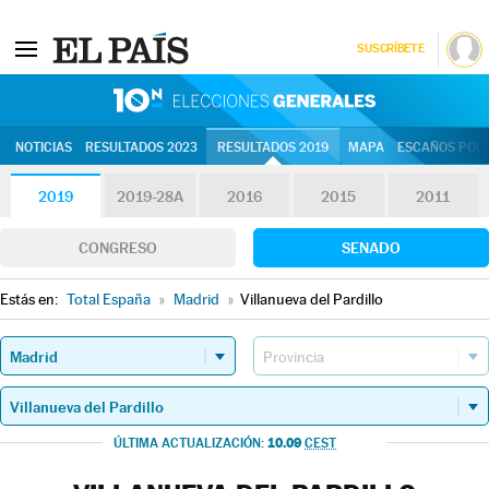
SUSCRÍBETE
10N | Eleccion
NOTICIAS
RESULTADOS 2023
RESULTADOS 2019
MAPA
ESCAÑOS POR 
2019
2019-28A
2016
2015
2011
CONGRESO
SENADO
Estás en:
Total España
»
Madrid
»
Villanueva del Pardillo
10.09
ÚLTIMA ACTUALIZACIÓN:
CEST