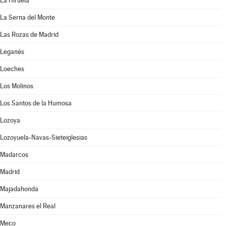
La Hiruela
La Serna del Monte
Las Rozas de Madrid
Leganés
Loeches
Los Molinos
Los Santos de la Humosa
Lozoya
Lozoyuela-Navas-Sieteiglesias
Madarcos
Madrid
Majadahonda
Manzanares el Real
Meco