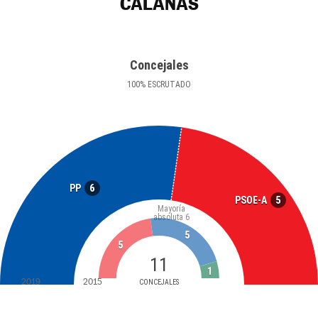
CALAÑAS
Concejales
100
%
ESCRUTADO
6
PP
5
PSOE-A
Mayoría
absoluta
6
5
5
11
1
2019
2015
CONCEJALES