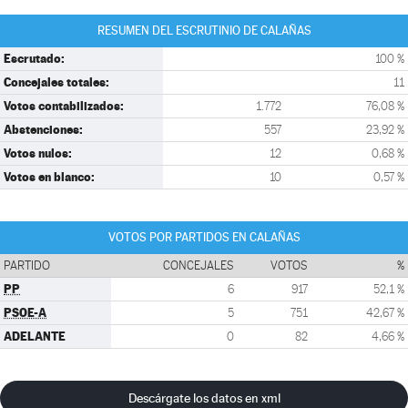
RESUMEN DEL ESCRUTINIO DE CALAÑAS
Escrutado:
100 %
Concejales totales:
11
Votos contabilizados:
1.772
76,08 %
Abstenciones:
557
23,92 %
Votos nulos:
12
0,68 %
Votos en blanco:
10
0,57 %
VOTOS POR PARTIDOS EN CALAÑAS
PARTIDO
CONCEJALES
VOTOS
%
PP
6
917
52,1 %
PSOE-A
5
751
42,67 %
ADELANTE
0
82
4,66 %
Descárgate los datos en xml