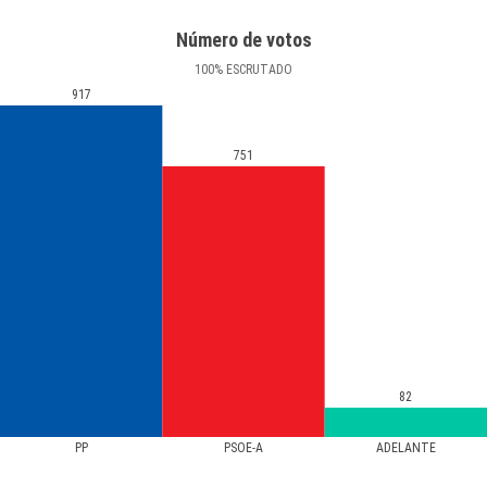
Número de votos
100
%
ESCRUTADO
917
751
82
PP
PSOE-A
ADELANTE