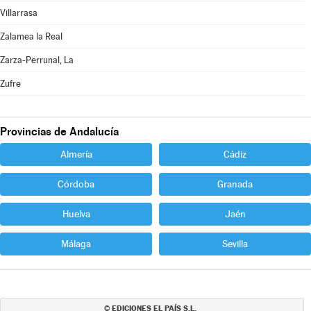
Villarrasa
Zalamea la Real
Zarza-Perrunal, La
Zufre
Provincias de Andalucía
Almería
Cádiz
Córdoba
Granada
Huelva
Jaén
Málaga
Sevilla
EDICIONES EL PAÍS S.L.
©