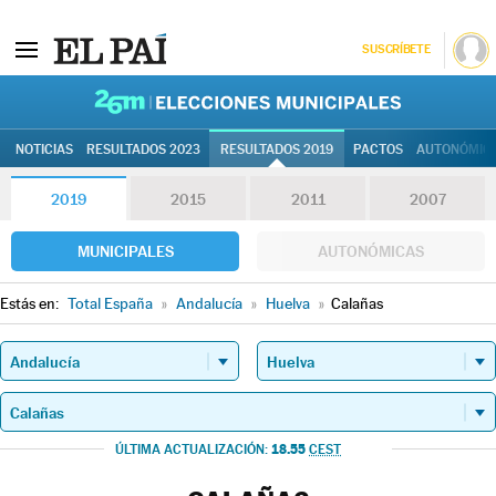
SUSCRÍBETE
26M | Elec
NOTICIAS
RESULTADOS 2023
RESULTADOS 2019
PACTOS
AUTONÓMIC
2019
2015
2011
2007
MUNICIPALES
AUTONÓMICAS
Estás en:
Total España
»
Andalucía
»
Huelva
»
Calañas
18.55
ÚLTIMA ACTUALIZACIÓN:
CEST