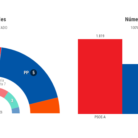
les
Núme
TADO
100
1.819
5
PP
ría
ta
7
3
ES
PSOE-A