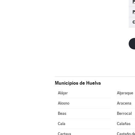
P
C
Municipios de Huelva
Alájar
Aljaraque
Alosno
Aracena
Beas
Berrocal
Cala
Calañas
Cartaya
Castaño d