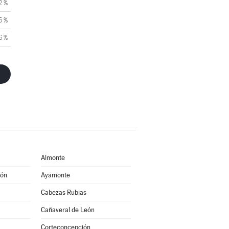
2 %
5 %
6 %
Almonte
eón
Ayamonte
Cabezas Rubias
Cañaveral de León
Corteconcepción