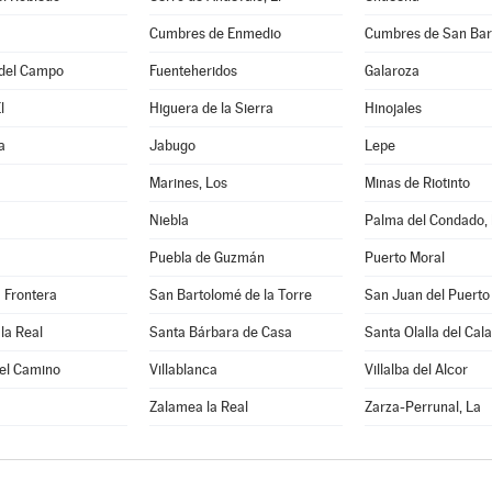
Cumbres de Enmedio
Cumbres de San Bar
del Campo
Fuenteheridos
Galaroza
l
Higuera de la Sierra
Hinojales
a
Jabugo
Lepe
Marines, Los
Minas de Riotinto
Niebla
Palma del Condado,
Puebla de Guzmán
Puerto Moral
a Frontera
San Bartolomé de la Torre
San Juan del Puerto
la Real
Santa Bárbara de Casa
Santa Olalla del Cala
del Camino
Villablanca
Villalba del Alcor
Zalamea la Real
Zarza-Perrunal, La