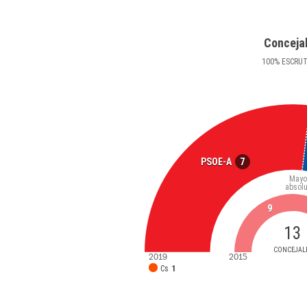
Conceja
100
%
ESCRU
7
PSOE-A
Mayo
absolu
9
13
CONCEJAL
2019
2015
Cs
1