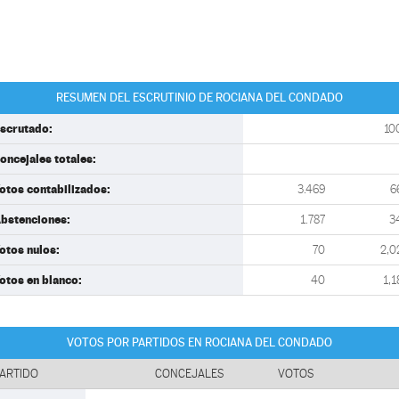
RESUMEN DEL ESCRUTINIO DE ROCIANA DEL CONDADO
scrutado:
10
oncejales totales:
otos contabilizados:
3.469
6
bstenciones:
1.787
3
otos nulos:
70
2,0
otos en blanco:
40
1,1
VOTOS POR PARTIDOS EN ROCIANA DEL CONDADO
ARTIDO
CONCEJALES
VOTOS