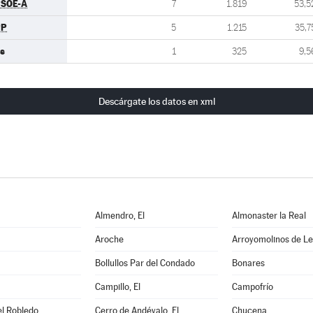
SOE-A
7
1.819
53,5
PP
5
1.215
35,7
s
1
325
9,5
Descárgate los datos en xml
Almendro, El
Almonaster la Real
Aroche
Arroyomolinos de L
Bollullos Par del Condado
Bonares
Campillo, El
Campofrío
el Robledo
Cerro de Andévalo, El
Chucena