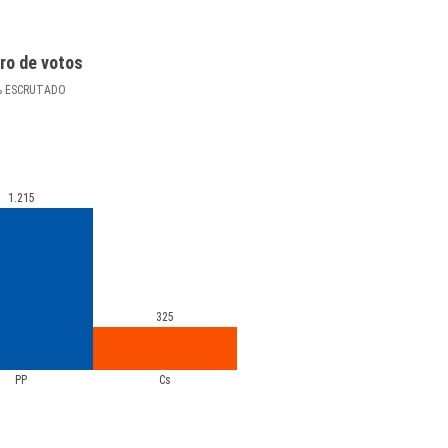
ro de votos
%
ESCRUTADO
1.215
325
PP
Cs