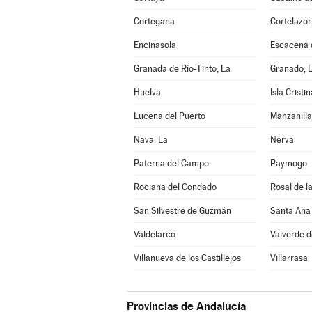
Cortegana
Cortelazor
Encinasola
Escacena 
Granada de Río-Tinto, La
Granado, E
Huelva
Isla Cristin
Lucena del Puerto
Manzanilla
Nava, La
Nerva
Paterna del Campo
Paymogo
Rociana del Condado
Rosal de l
San Silvestre de Guzmán
Santa Ana 
Valdelarco
Valverde 
Villanueva de los Castillejos
Villarrasa
Provincias de Andalucía