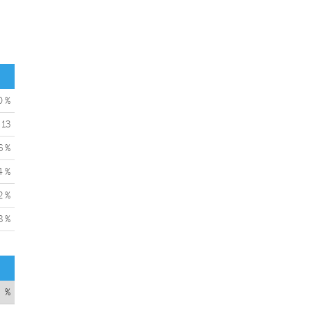
0 %
13
6 %
4 %
2 %
8 %
%